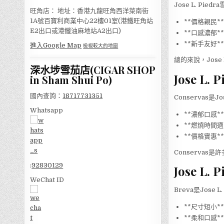
Jose L. P
旺角店： 地址：香港九龍旺角西洋菜南街
1A號百寶利商業中心22樓01室(港鐵旺角站
**價格親民*
E2出口或港鐵油麻地站A2出口)
**口感濃郁
**新手友好
進入Google Map
檢視較大的地圖
總的來說，Jos
深水埗雪茄店(CIGAR SHOP
Jose L
in Sham Shui Po)
國內查詢：
18717731351
Conservas是
Whatsapp
**濃郁口感
**燃燒時間
**價格實惠*
Conserva
:
92830129
Jose L
WeChat ID
Breva是Jos
**尺寸短小
**柔和口感