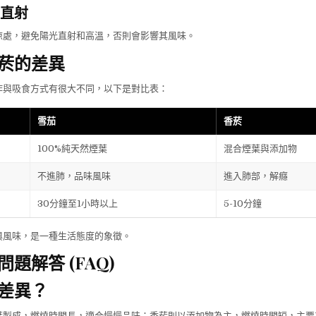
光直射
涼處，避免陽光直射和高溫，否則會影響其風味。
菸的差異
作與吸食方式有很大不同，以下是對比表：
雪茄
香菸
100%純天然煙葉
混合煙葉與添加物
不進肺，品味風味
進入肺部，解癮
30分鐘至1小時以上
5-10分鐘
與風味，是一種生活態度的象徵。
題解答 (FAQ)
差異？
葉製成，燃燒時間長，適合慢慢品味；香菸則以添加物為主，燃燒時間短，主要