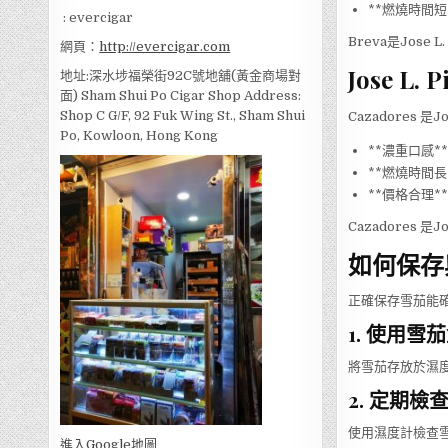
**燃燒時間
: evercigar
Breva是Jos
網頁：
http://evercigar.com
Jose L
地址:深水埗福榮街92C號地舖(黃金商場對
面) Sham Shui Po Cigar Shop Address:
Shop C G/F, 92 Fuk Wing St., Sham Shui
Cazadores
Po, Kowloon, Hong Kong
**濃重口感
**燃燒時間
**價格合理*
Cazadores
如何保存與保
正確保存雪茄能
1. 使用雪
將雪茄存放於濕度
2. 定期檢
使用濕度計檢查
進入Go
ogle地圖