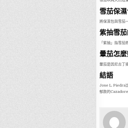
雪茄保濕
將保濕包與雪茄一
紫抽雪茄
「紫抽」指雪茄
暈茄怎麼
暈茄是因尼古丁
結語
Jose L. P
郁款的Cazad