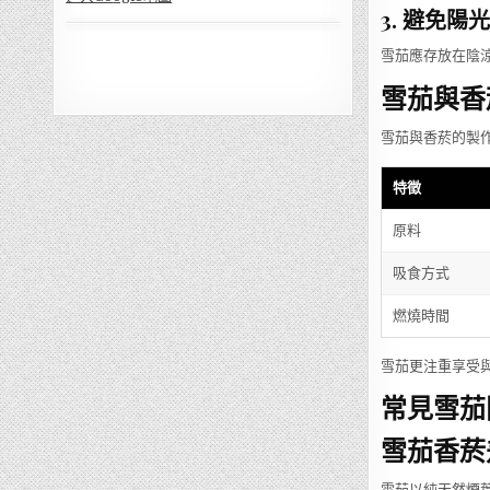
3. 避免陽
雪茄應存放在陰
雪茄與香
雪茄與香菸的製
特徵
原料
吸食方式
燃燒時間
雪茄更注重享受
常見雪茄問
雪茄香菸
雪茄以純天然煙