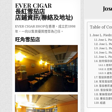
EVER CIGAR
Jo
長紅雪茄店
店鋪資訊(聯絡及地址)
EVER CIGAR SHOP在香港，成立於1998
Table of Co
年，一向以售買優質煙草為己任。
Jose L. 
旺角雪茄店
Jose L
Jose L
Jose L.
Jose L.
Jose L.
如何保存與保
1. 使
2. 
3. 
雪茄與香
常見雪茄問
雪茄香菸
雪茄保濕
紫抽雪茄
暈茄怎麼
結語