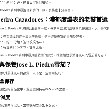
短**：約30分鐘，適合日常休閒抽吸。
e L. Piedra系列中最適合新手的一款，價格也十分親民。
. Piedra Cazadores：濃郁度爆表的老饕首選
 是Jose L. Piedra中濃郁度最高的一款，專為喜歡濃烈風味的老饕設計。以下是
**：帶有濃厚的泥土與咖啡香氣，適合經驗豐富的雪茄愛好者。
長**：約60分鐘，適合慢慢品味。
*：每支約$50-$70，性價比高。
 是Jose L. Piedra系列中最具挑戰性的款式，推薦給追求濃郁風味的雪茄愛好者。
養Jose L. Piedra雪茄？
確保其最佳風味與品質，以下是一些實用技巧：
茄盒保存
穩定的雪茄盒中，濕度應保持在65%-72%之間。
查濕度
雪茄盒內的濕度，並根據需要添加保濕包。