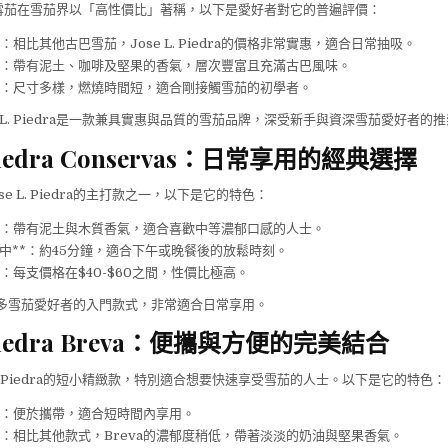
iedra雪茄在雪茄界以「高性價比」著稱，以下是愛好者對它的普遍評價：
*：相比其他古巴雪茄，Jose L. Piedra的價格非常實惠，適合日常抽吸。
**：帶有泥土、咖啡及堅果的香氣，層次豐富且充滿古巴風味。
**：尺寸多樣，燃燒時間短，適合剛接觸雪茄的初學者。
e L. Piedra是一款兼具實惠與品質的雪茄品牌，深受新手與資深雪茄愛好者的
. Piedra Conservas：日常享用的經典選擇
Jose L. Piedra的主打款之一，以下是它的特色：
**：帶有泥土與木質香氣，適合喜歡中等濃郁口感的人士。
適中**：約45分鐘，適合下午或晚餐後的放鬆時刻。
*：每支價格在$40-$60之間，性價比極高。
s是許多雪茄愛好者的入門款式，非常適合日常享用。
. Piedra Breva：便攜與方便的完美結合
e L. Piedra的短小精緻款，特別適合想要快速享受雪茄的人士。以下是它的特色：
**：便於攜帶，適合短時間內享用。
**：相比其他款式，Breva的濃郁度稍低，帶著淡淡的奶油與堅果香氣。