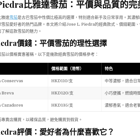
 L. Piedra比雅達雪茄：平價與品質的
a比雅達
雪茄
是古巴雪茄中性價比極高的選擇，特別適合新手及日常享用。其濃郁
雪茄愛好者的熱門品牌。本文將介紹Jose L. Piedra的經典款式、價錢範圍
面了解這款雪茄的魅力。
L. Piedra價錢：平價雪茄的理性選擇
iedra雪茄以價格實惠著稱，以下是幾款經典雪茄的價格參考：
價格範圍（港幣）
特色
a Conservas
HKD110/支
中等濃郁，適合日
a Breva
HKD120/支
小巧便攜，燃燒時
a Cazadores
HKD135/支
濃郁香氣，適合老
茄專賣店購買，以確保品質，避免購買到假貨。
L. Piedra評價：愛好者為什麼喜歡它？