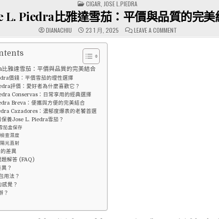
POSTED
CIGAR
,
JOSE L.PIEDRA
IN
se L. Piedra比雅達雪茄：平價與品質的完
ON
DIANACHIU
23 1 月, 2025
LEAVE A COMMENT
JOSE
L.
PIEDRA
比
ntents
雅
達
Piedra比雅達雪茄：平價與品質的完美結合
雪
茄：
. Piedra價錢：平價雪茄的理性選擇
平
. Piedra評價：愛好者為什麼喜歡它？
價
與
 Piedra Conservas：日常享用的經典選擇
品
 Piedra Breva：便攜與方便的完美結合
質
的
 Piedra Cazadores：濃郁度爆表的老饕首選
完
養Jose L. Piedra雪茄？
美
用雪茄盒保存
結
合
定期檢查濕度
避免陽光直射
菸的差異
題解答 (FAQ)
差異？
包用法？
的感覺？
辦？