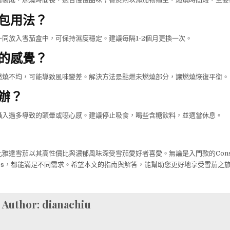
包用法？
同放入雪茄盒中，可保持濕度穩定。建議每隔1-2個月更換一次。
的感覺？
燃燒不均，可能導致風味變差。解決方法是點燃未燃燒部分，讓燃燒恢復平衡。
辦？
攝入過多導致的頭暈或噁心感。建議停止吸食，喝些含糖飲料，並適當休息。
iedra比雅達雪茄以其高性價比與濃郁風味深受雪茄愛好者喜愛。無論是入門款的Cons
ores，都能滿足不同需求。希望本文的指南與解答，能幫助您更好地享受雪茄之
Author:
dianachiu