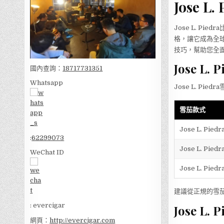
Jose
Jose L. Piedr
格，讓它成為全球
技巧，幫助您全
Jose 
國內查詢：
18717731351
Whatsapp
Jose L. P
雪茄款式
Jose L. Piedr
:
62299073
Jose L. Piedr
WeChat ID
Jose L. Piedr
建議從正規的雪
: evercigar
Jose 
網頁：
http://evercigar.com