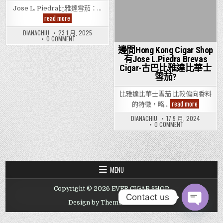
Jose L. Piedra比雅達雪茄：…
Jose
read more
L.
Piedra
DIANACHIU
23 1 月, 2025
比
ON
0 COMMENT
雅
JOSE
邊間Hong Kong Cigar Shop
達
L.
雪
PIEDRA
有Jose L.Piedra Brevas
茄：
比
Cigar-古巴比雅達比華士
雅
平
達
價
雪茄?
雪
與
茄：
品
平
比雅達比華士雪茄 比較偏向香料
質
價
的
邊
read more
與
的特徵，略…
完
間
品
美
Hong
質
DIANACHIU
17 9 月, 2024
結
Kong
的
ON
0 COMMENT
合
完
Cigar
邊
美
Shop
間
結
有
HONG
合
KONG
Jose
CIGAR
L.Piedra
SHOP
Brevas
有
Cigar-
MENU
JOSE
古
L.PIEDRA
巴
BREVAS
比
Copyright © 2026 EVER CIGAR SHOP
CIGAR-
雅
古
Contact us
達
巴
Design by ThemesDNA.com
比
比
華
OPEN CHAT
雅
士
達