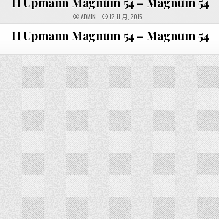
H Upmann Magnum 54 – Magnum 54
ADMIN
12 11 月, 2015
H Upmann Magnum 54 – Magnum 54