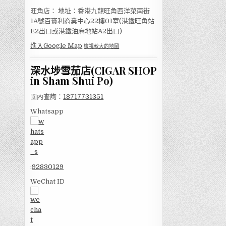
旺角店： 地址：香港九龍旺角西洋菜南街
1A號百寶利商業中心22樓01室(港鐵旺角站
E2出口或港鐵油麻地站A2出口)
進入Google Map
檢視較大的地圖
深水埗雪茄店(CIGAR SHOP
in Sham Shui Po)
國內查詢：
18717731351
Whatsapp
:
92830129
WeChat ID