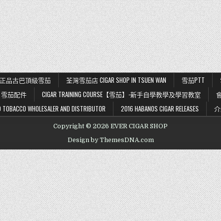
K 56 正品古巴頂級雪茄
荃灣雪茄店 CIGAR SHOP IN TSUEN WAN
雪茄PTT
雪茄配件
CIGAR TRAINING COURSE【雪茄】-新手自學教學及學習教室
BACCO WHOLESALER AND DISTRIBUTOR
2016 HABANOS CIGAR RELEASES
介
Copyright © 2026 EVER CIGAR SHOP
Design by ThemesDNA.com