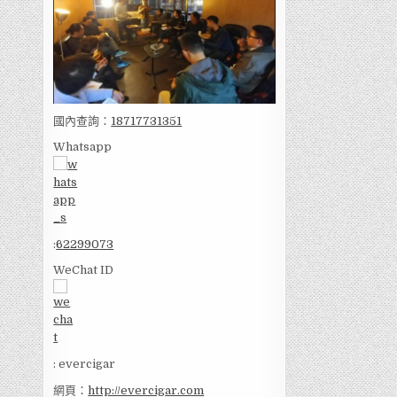
國內查詢：
18717731351
Whatsapp
:
62299073
WeChat ID
: evercigar
網頁：
http://evercigar.com