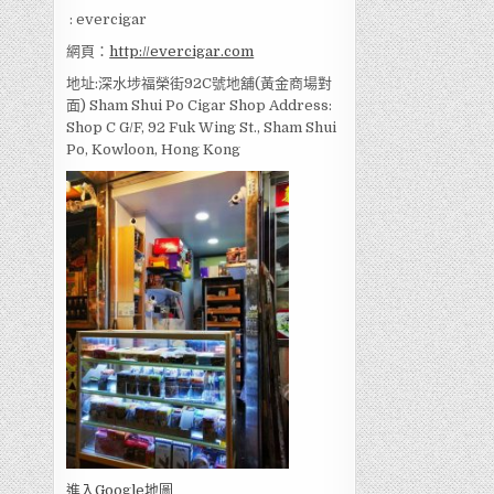
: evercigar
網頁：
http://evercigar.com
地址:深水埗福榮街92C號地舖(黃金商場對
面) Sham Shui Po Cigar Shop Address:
Shop C G/F, 92 Fuk Wing St., Sham Shui
Po, Kowloon, Hong Kong
進入Go
ogle地圖