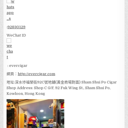
:
92830129
WeChat ID
: evercigar
網頁：
http://evercigar.com
地址:深水埗福榮街92C號地舖(黃金商場對面) Sham Shui Po Cigar
Shop Address: Shop C G/F, 92 Fuk Wing St., Sham Shui Po,
Kowloon, Hong Kong