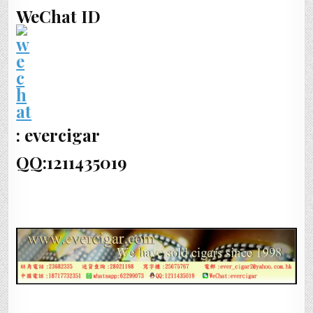
WeChat ID
: evercigar
QQ:1211435019