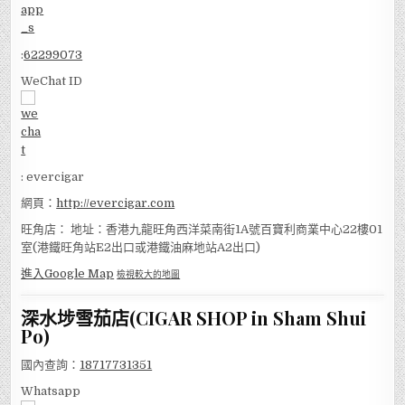
:
62299073
WeChat ID
: evercigar
網頁：
http://evercigar.com
旺角店： 地址：香港九龍旺角西洋菜南街1A號百寶利商業中心22樓01
室(港鐵旺角站E2出口或港鐵油麻地站A2出口)
進入Google Map
檢視較大的地圖
深水埗雪茄店(CIGAR SHOP in Sham Shui
Po)
國內查詢：
18717731351
Whatsapp