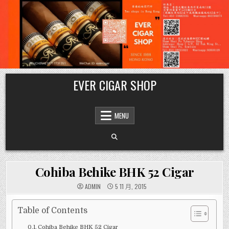
Skip
EVER CIGAR SHOP
to
content
MENU
Cohiba Behike BHK 52 Cigar
ADMIN
5 11 月, 2015
Table of Contents
Cohiba Behike BHK 52 Cigar