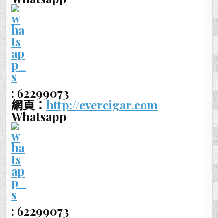
: 62299073
網頁：
http://evercigar.com
Whatsapp
: 62299073