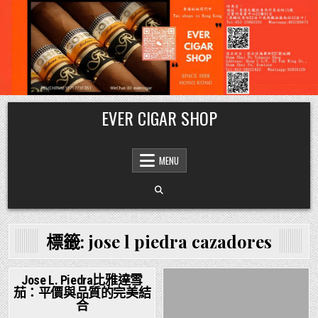
Skip
EVER CIGAR SHOP
to
content
MENU
標籤:
jose l piedra cazadores
Jose L. Piedra比雅達雪
茄：平價與品質的完美結
Posted
Posted
合
in
in