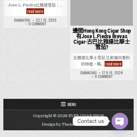
Jose L. Piedra比雅達雪茄：…
Jose
read more
L.
Piedra
DIANACHIU
23 1 月, 2025
比
ON
0 COMMENT
雅
JOSE
邊間Hong Kong Cigar Shop
達
L.
雪
PIEDRA
有Jose L.Piedra Brevas
茄：
比
Cigar-古巴比雅達比華士
雅
平
達
價
雪茄?
雪
與
茄：
品
平
比雅達比華士雪茄 比較偏向香料
質
價
的
邊
read more
與
的特徵，略…
完
間
品
美
Hong
質
DIANACHIU
17 9 月, 2024
結
Kong
的
ON
0 COMMENT
合
完
Cigar
邊
美
Shop
間
結
有
HONG
合
KONG
Jose
CIGAR
L.Piedra
SHOP
Brevas
有
Cigar-
MENU
JOSE
古
L.PIEDRA
巴
BREVAS
比
Copyright © 2026 EVER CIGAR SHOP
CIGAR-
雅
古
Contact us
達
巴
Design by ThemesDNA.com
比
比
華
OPEN CHAT
雅
士
達