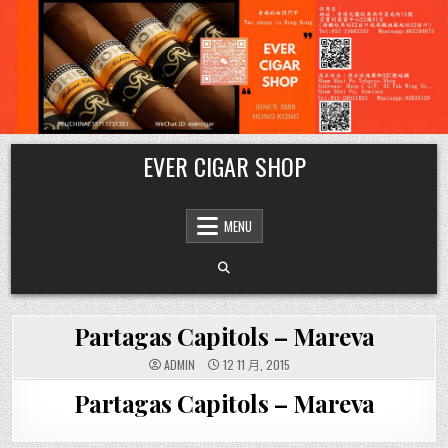
Skip
EVER CIGAR SHOP
to
content
MENU
Partagas Capitols – Mareva
ADMIN
12 11 月, 2015
Partagas Capitols – Mareva