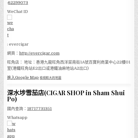
:
62299073
WeChat ID
: evercigar
網頁：
http://evercigar.com
旺角店： 地址：香港九龍旺角西洋菜南街1A號百寶利商業中心22樓01
室(港鐵旺角站E2出口或港鐵油麻地站A2出口)
進入Google Map
檢視較大的地圖
深水埗雪茄店(CIGAR SHOP in Sham Shui
Po)
國內查詢：
18717731351
Whatsapp