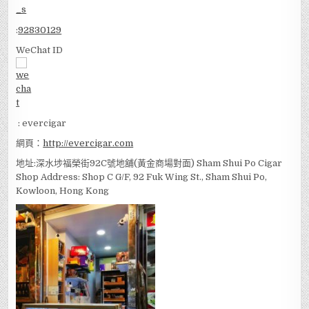
:
92830129
WeChat ID
: evercigar
網頁：
http://evercigar.com
地址:深水埗福榮街92C號地舖(黃金商場對面) Sham Shui Po Cigar
Shop Address: Shop C G/F, 92 Fuk Wing St., Sham Shui Po,
Kowloon, Hong Kong