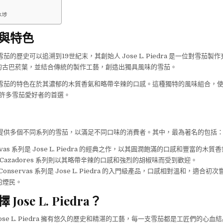
角
水埗
與特色
edra 雪茄的歷史可以追溯到19世紀末，其創始人 Jose L. Piedra 是一位對雪
的古巴菸葉，並結合傳統的製作工藝，創造出獨具風味的雪茄。
iedra 雪茄的特色在於其濃郁的木質香氣和略帶辛辣的口感。這種獨特的風味組合，使得 J
成為許多雪茄愛好者的首選。
iedra 提供多個不同系列的雪茄，以滿足不同口味的消費者。其中，最為著名的包括
evas 系列是 Jose L. Piedra 的經典之作，以其圓潤飽滿的口感和豐富的木
Cazadores 系列則以其略帶辛辣的口感和強烈的胡椒味而受到歡迎。
Conservas 系列是 Jose L. Piedra 的入門級產品，口感相對溫和，適合初次嘗試
茄的煙民。
Jose L. Piedra？
ose L. Piedra 擁有悠久的歷史和精湛的工藝，每一支雪茄都是工匠們的心血