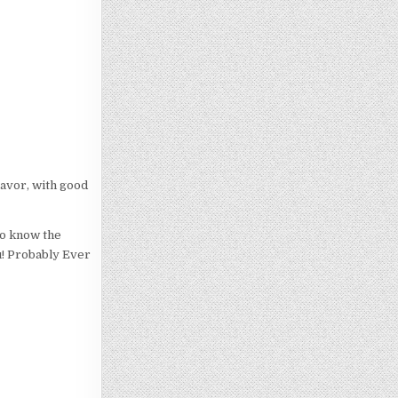
lavor, with good
to know the
u! Probably Ever