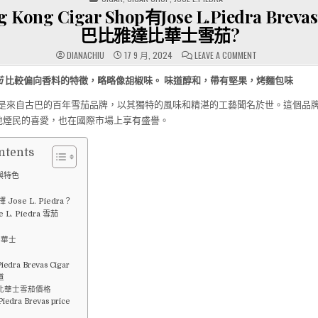
IN
Kong Cigar Shop有Jose L.Piedra Brevas
巴比雅達比華士雪茄?
ON
DIANACHIU
17 9 月, 2024
LEAVE A COMMENT
邊
間
HONG
茄
比較偏向香料的特徵，略略像胡椒味。 味道醇和，帶有堅果，烤麵包味
KONG
CIGAR
是來自古巴的百年雪茄品牌，以其獨特的風味和精湛的工藝聞名於世。這個品
SHOP
有
地煙民的喜愛，也在國際市場上享有盛譽。
JOSE
L.PIEDRA
BREVAS
CIGAR-
ntents
古
巴
比
與特色
雅
達
比
Jose L. Piedra？
華
 L. Piedra 雪茄
士
雪
茄?
比華士
Piedra Brevas Cigar
道
比華士雪茄價格
Piedra Brevas price