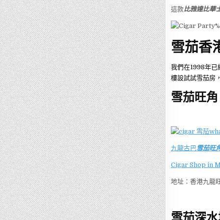
這款
比雅達比華
雪茄香
我們在1998年
樓設試試雪茄房
雪茄旺角
九龍古巴
雪茄旺
Cigar Shop in 
地址：香港九龍旺
雪茄深水