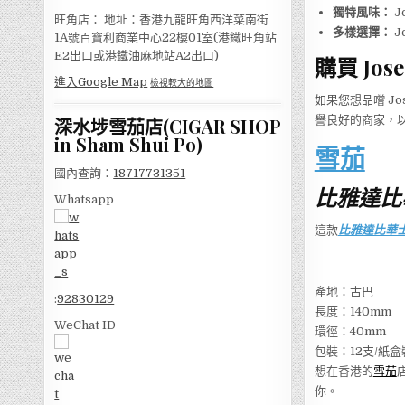
獨特風味：
J
旺角店： 地址：香港九龍旺角西洋菜南街
多樣選擇：
J
1A號百寶利商業中心22樓01室(港鐵旺角站
E2出口或港鐵油麻地站A2出口)
購買 Jose
進入Google Map
檢視較大的地圖
如果您想品嚐 Jo
譽良好的商家，
深水埗雪茄店(CIGAR SHOP
in Sham Shui Po)
雪茄
國內查詢：
18717731351
比雅達比
Whatsapp
這款
比雅達比華
產地：古巴
:
92830129
長度：140mm
WeChat ID
環徑：40mm
包裝：12支/紙盒
想在香港的
雪茄
你。