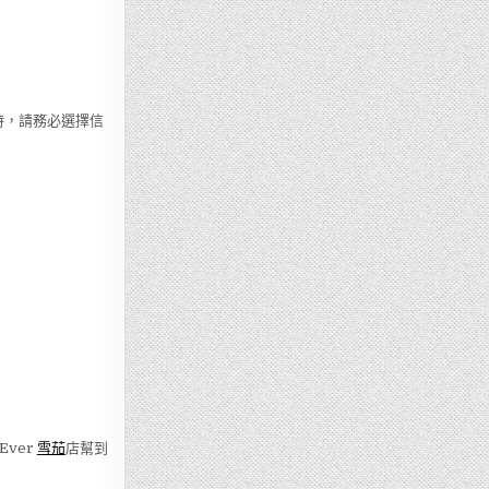
買時，請務必選擇信
ver
雪茄
店幫到