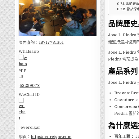
雪茄旺
雪茄深
品牌歷史
Jose L. Pi
他堅持選用優質
國內查詢：
18717731351
Whatsapp
Jose L. P
Piedra 雪茄
產品系列
Jose L. P
:
62299073
Brevas:
Br
WeChat ID
Cazadores:
Conservas:
Piedra 雪
為什麼選擇 
: evercigar
百年工藝：
J
網頁：
http://evercigar.com