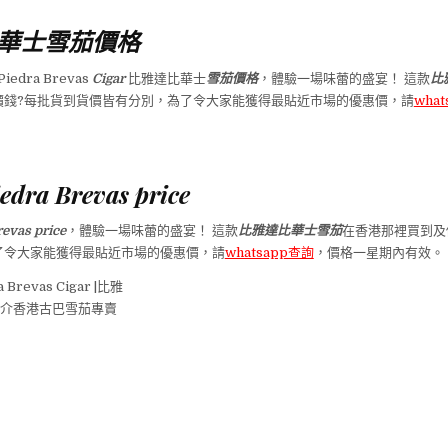
華士雪茄價格
iedra Brevas
Cigar
比雅達比華士
雪茄價格
，體驗一場味蕾的盛宴！ 這款
比
價錢?每批貨到貨價皆有分別，為了令大家能獲得最貼近市場的優惠價，請
wha
iedra Brevas price
revas price
，體驗一場味蕾的盛宴！ 這款
比雅達比華士雪茄
在香港那裡買到及
了令大家能獲得最貼近市場的優惠價，請
whatsapp查詢
，價格一星期內有效。