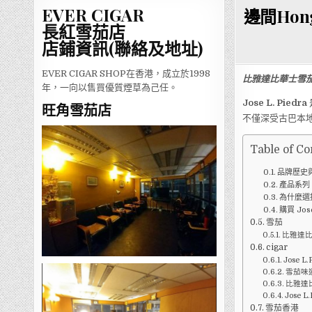
EVER CIGAR
邊間Hong 
長紅雪茄店
店鋪資訊(聯絡及地址)
EVER CIGAR SHOP在香港，成立於1998
比雅達比華士雪
年，一向以售買優質煙草為己任。
Jose L. Piedra
旺角雪茄店
不僅深受古巴本
Table of Co
品牌歷史
產品系列
為什麼選擇 
購買 Jose
雪茄
比雅達
cigar
Jose L.
雪茄味
比雅達
Jose L.
雪茄香港