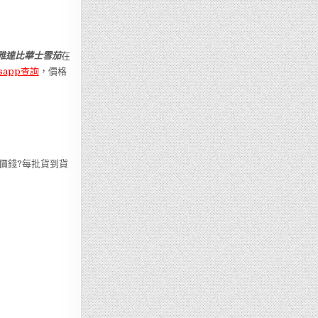
雅達比華士雪茄
在
tsapp查詢
，價格
價錢?每批貨到貨