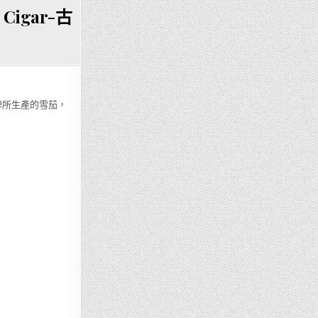
 Cigar-古
牌所生產的雪茄，