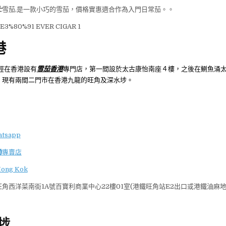
士
雪茄,是一款小巧的雪茄，價格實惠適合作為入門日常茄。。
港
已經在香港設有
雪茄香港
專門店，第一間設於太古康怡南座４樓，之後在鰂魚涌太
，現有兩間二門市在香港九龍的旺角及深水埗。
角
專賣店
Mong Kok
角西洋菜南街1A號百寶利商業中心22樓01室(港鐵旺角站E2出口或港鐵油麻地
埗