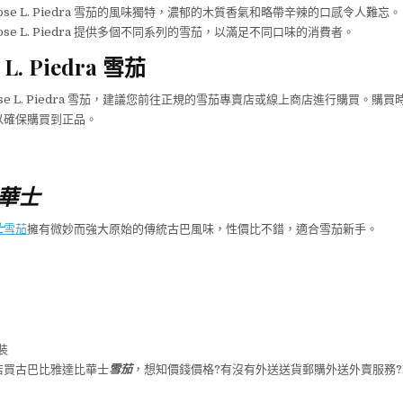
ose L. Piedra 雪茄的風味獨特，濃郁的木質香氣和略帶辛辣的口感令人難忘。
ose L. Piedra 提供多個不同系列的雪茄，以滿足不同口味的消費者。
 L. Piedra 雪茄
se L. Piedra 雪茄，建議您前往正規的雪茄專賣店或線上商店進行購買。購
以確保購買到正品。
華士
士
雪茄
擁有微妙而強大原始的傳統古巴風味，性價比不錯，適合雪茄新手。
裝
店買古巴比雅達比華士
雪茄
，想知價錢價格?有沒有外送送貨郵購外送外賣服務?E