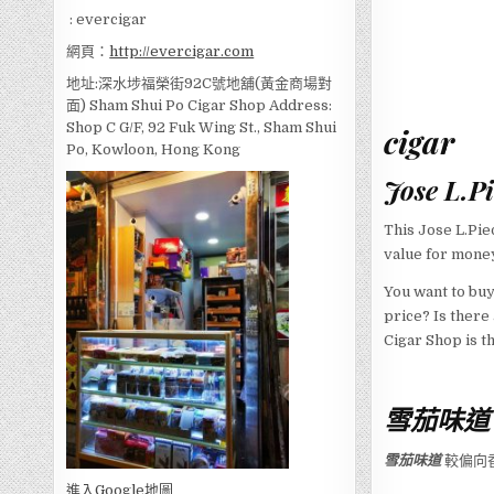
: evercigar
網頁：
http://evercigar.com
地址:深水埗福榮街92C號地舖(黃金商場對
面) Sham Shui Po Cigar Shop Address:
Shop C G/F, 92 Fuk Wing St., Sham Shui
cigar
Po, Kowloon, Hong Kong
Jose L.P
This Jose L.Pie
value for money
You want to bu
price? Is there
Cigar Shop is t
雪茄味道
雪茄味道
較偏向
進入Go
ogle地圖