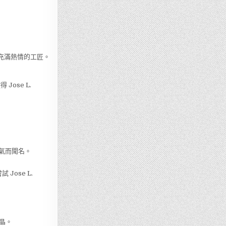
茄製作充滿熱情的工匠。
ose L.
：
質香氣而聞名。
 Jose L.
結晶。