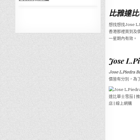
比雅達比
想找想找Jose L.P
香港那裡買到及
一星期內有效。
Jose L.P
Jose L.Piedra B
價皆有分別，為