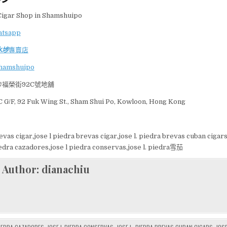
水埗
專賣店
Shamshuipo
福榮街92C號地舖
 G/F, 92 Fuk Wing St., Sham Shui Po, Kowloon, Hong Kong
evas cigar,jose l piedra brevas cigar,jose l. piedra brevas cuban cigars
iedra cazadores,jose l piedra conservas,jose l. piedra雪茄
Author:
dianachiu