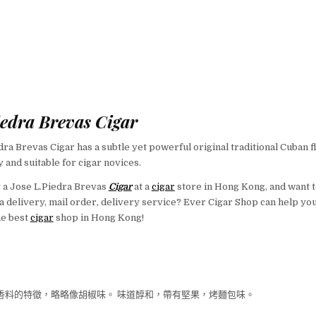
iedra Brevas Cigar
dra Brevas Cigar has a subtle yet powerful original traditional Cuban f
 and suitable for cigar novices.
y a Jose L.Piedra Brevas
Cigar
at a
cigar
store in Hong Kong, and want 
 a delivery, mail order, delivery service? Ever Cigar Shop can help yo
he best
cigar
shop in Hong Kong!
香料的特徵，略略像胡椒味。 味道醇和，帶有堅果，烤麵包味。