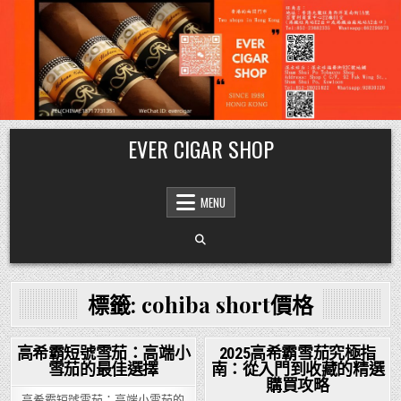
Skip
EVER CIGAR SHOP
to
content
MENU
標籤:
cohiba short價格
高希霸短號雪茄：高端小
2025高希霸雪茄究極指
雪茄的最佳選擇
南：從入門到收藏的精選
Posted
Posted
購買攻略
in
in
高希霸短號雪茄：高端小雪茄的