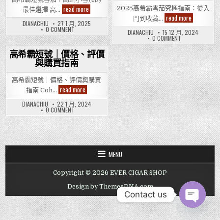
高
read more
2025高希霸雪茄究極指南：從入
最佳選擇 高…
希
2025
read more
門到收藏…
霸
高
DIANACHIU
27 1 月, 2025
短
ON
0 COMMENT
希
DIANACHIU
15 12 月, 2024
號
高
霸
ON
0 COMMENT
雪
希
雪
2025
茄：
霸
茄
高
短
高
高希霸短號｜價格、評價
究
希
號
端
霸
極
與購買指南
Posted
雪
小
雪
指
茄：
雪
茄
in
南：
高
茄
究
高希霸短號｜價格、評價與購買
從
端
的
極
入
小
高
read more
指南 Coh…
最
指
門
雪
希
南：
佳
茄
到
霸
從
選
DIANACHIU
22 1 月, 2024
的
收
短
入
ON
0 COMMENT
擇
最
藏
號
門
高
佳
的
｜
到
希
選
精
收
價
霸
擇
選
藏
短
格、
的
購
號
評
精
買
｜
價
選
價
攻
與
MENU
購
格、
略
購
買
評
買
攻
價
指
略
Copyright © 2026 EVER CIGAR SHOP
與
南
購
買
Design by ThemesDNA.com
指
Contact us
南
OPEN CHAT