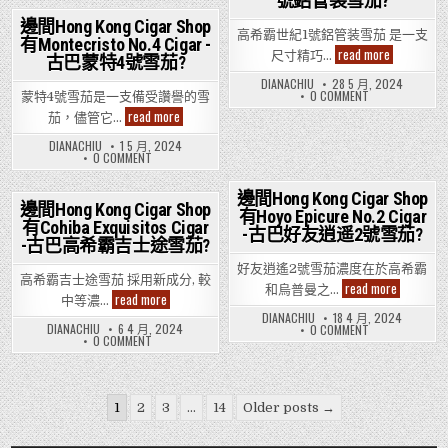
號鋁管装雪茄?
華
茄?
有
HONG
士
KONG
La
邊間Hong Kong Cigar Shop
雪
CIGAR
Flor
高希霸世紀1號鋁管装雪茄 是一支
茄?
有Montecristo No.4 Cigar -
Posted
SHOP
De
邊
read more
尺寸精巧…
有
古巴蒙特4號雪茄?
Cano
間
in
LA
Elegidos
Hong
FLOR
DIANACHIU
28 5 月, 2024
Cigar
Kong
DE
ON
0 COMMENT
蒙特4號雪茄是一支備受讚譽的雪
-
Cigar
CANO
邊
古
邊
read more
Shop
ELEGIDOS
間
茄，儘管它…
巴
間
有
CIGAR
HONG
拉
Hong
-
KONG
Cohiba
DIANACHIU
1 5 月, 2024
弗
Kong
古
CIGAR
Siglo
ON
0 COMMENT
洛
巴
Cigar
SHOP
I
邊
拉
爾
有
Shop
間
Tubos
弗
COHIBA
德
有
HONG
Cigar
邊間Hong Kong Cigar Shop
洛
SIGLO
卡
KONG
Montecristo
-
邊間Hong Kong Cigar Shop
爾
I
有Hoyo Epicure No.2 Cigar
CIGAR
諾
No.4
Posted
古
有Cohiba Exquisitos Cigar
德
TUBOS
Posted
SHOP
精
Cigar
-古巴好友逍遥2號雪茄?
巴
卡
in
CIGAR
有
選
-古巴高希霸吉士途雪茄?
-
高
in
諾
-
MONTECRISTO
雪
古
希
精
古
NO.4
茄?
巴
好友逍遙2號雪茄濃度在於高希霸
霸
選
巴
CIGAR
高希霸吉士途雪茄 採用新成分, 較
蒙
世
雪
邊
高
read more
-
和烏普曼之…
特
邊
read more
茄?
希
紀
間
古
中等濃…
4
間
霸
1
Hong
巴
DIANACHIU
18 4 月, 2024
號
世
Hong
號
蒙
Kong
DIANACHIU
6 4 月, 2024
ON
0 COMMENT
紀
雪
Kong
特
鋁
Cigar
ON
0 COMMENT
邊
1
茄?
4
Cigar
管
Shop
邊
間
號
號
Shop
装
間
有
HONG
鋁
雪
有
HONG
雪
KONG
Hoyo
管
茄?
KONG
Cohiba
CIGAR
茄?
Epicure
装
Posts
CIGAR
Exquisitos
SHOP
No.2
雪
1
2
3
...
14
Older posts →
SHOP
有
Cigar
Cigar
茄?
有
pagination
HOYO
-
-
COHIBA
EPICURE
古
古
EXQUISITOS