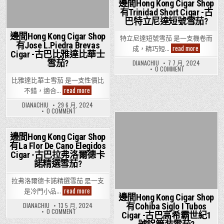
雪
感
加
级
邊間Hong Kong Cigar Shop
塔
古
茄
覺|
斯
帕
加
巴
有Trinidad Short Cigar -古
雪
上
超
特
斯
帕
茄
癮
级
巴特立尼達短號雪茄?
加
Capitols
塔
上
ptt|
帕
斯
雪
加
癮
雪
特
雪
斯
茄?
邊間Hong Kong Cigar Shop
PTT|
加
茄
特立尼達短號雪茄 是一支機卷而
CAPITOLS
茄?
雪
有Jose L.Piedra Brevas
斯
價
邊
雪
read more
茄
成，精巧短…
雪
格|
茄?
Cigar -古巴比雅達比華士
間
價
茄?
雪
Hong
格|
雪茄?
DIANACHIU
7 7 月, 2024
茄
Kong
雪
ON
0 COMMENT
香
茄
Cigar
邊
菸
香
Shop
間
比雅達比華士雪茄 是一支性價比
差
菸
有
HONG
邊
read more
差
異
不錯，適合…
KONG
Trinidad
間
異
CIGAR
Short
Hong
SHOP
DIANACHIU
29 6 月, 2024
Cigar
Kong
ON
有
0 COMMENT
-
Cigar
邊
TRINIDAD
古
Shop
間
SHORT
巴
有
HONG
CIGAR
Posted
特
KONG
Jose
-
邊間Hong Kong Cigar Shop
立
in
CIGAR
古
L.Piedra
尼
有La Flor De Cano Elegidos
Posted
SHOP
巴
Brevas
達
有
特
Cigar -古巴拉弗洛爾德卡
Cigar
in
短
JOSE
立
-
諾精選雪茄?
號
L.PIEDRA
尼
古
BREVAS
達
雪
巴
CIGAR
短
茄?
比
拉弗洛爾德卡諾精選雪茄 是一支
-
號
雅
古
雪
邊
read more
是冷門小品…
達
巴
茄?
間
邊間Hong Kong Cigar Shop
比
比
Hong
有Cohiba Siglo I Tubos
DIANACHIU
13 5 月, 2024
華
雅
Kong
ON
0 COMMENT
達
士
Cigar -古巴高希霸世紀1
Cigar
邊
比
雪
Shop
間