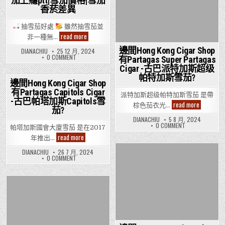
茄上癮ptt|雪茄價格|雪茄
香菸差異
抽雪茄好處
雖然抽雪茄並
抽
read more
非一種無…
雪
茄
邊間Hong Kong Cigar Shop
DIANACHIU
25 12 月, 2024
的
ON
0 COMMENT
有Partagas Super Partagas
壞
抽
Cigar -古巴派特加斯超级
處|
雪
抽
茄
帕特加斯雪茄?
的
雪
邊間Hong Kong Cigar Shop
壞
茄
有Partagas Capitols Cigar
Posted
處|
會
派特加斯超级帕特加斯雪茄 是帶
抽
-古巴帕塔加斯Capitols雪
上
in
邊
read more
雪
棕色茄衣光…
癮
茄?
間
茄
嗎|
Hong
會
DIANACHIU
5 8 月, 2024
雪
Kong
上
ON
0 COMMENT
茄
帕塔加斯國會大廈雪茄 是在2017
癮
Cigar
邊
怎
嗎|
Shop
邊
read more
間
年推出…
麼
雪
有
間
HONG
抽|
茄
KONG
Partagas
Hong
DIANACHIU
26 7 月, 2024
雪
怎
CIGAR
Super
Kong
ON
0 COMMENT
麼
茄
Posted
SHOP
Partagas
Cigar
邊
抽|
副
有
Cigar
Shop
間
in
雪
作
PARTAGAS
-
有
HONG
茄
用|
SUPER
古
KONG
Partagas
副
PARTAGAS
抽
CIGAR
巴
Capitols
作
CIGAR
雪
Posted
SHOP
派
Cigar
用|
-
茄
有
特
抽
-
古
in
的
PARTAGAS
雪
加
古
巴
感
CAPITOLS
茄
斯
巴
派
CIGAR
覺|
的
超
帕
特
-