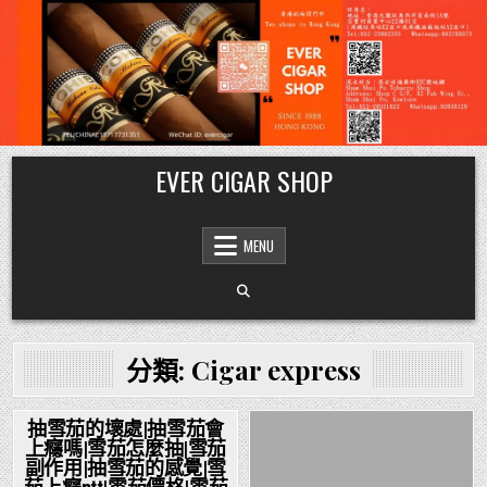
Skip
EVER CIGAR SHOP
to
content
MENU
分類:
Cigar express
抽雪茄的壞處|抽雪茄會
上癮嗎|雪茄怎麼抽|雪茄
Posted
Posted
副作用|抽雪茄的感覺|雪
in
in