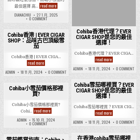
高
read more
最佳選擇 高…
希
霸
DIANACHIU
27 1 月, 2025
短
ON
0 COMMENT
號
高
雪
希
茄：
霸
Cohiba香港代理？EVER
短
高
Cohiba香港 | EVER CIGAR
CIGAR SHOP是您的最佳
號
端
SHOP：品味古巴頂級雪
Posted
雪
小
選擇！
茄：
茄
雪
in
高
茄
端
Cohiba香港代理？EVER CIGA…
的
小
Cohiba香港 | EVER CIGA…
最
Cohiba
read more
雪
佳
Cohiba
read more
香
茄
選
香
港
的
ON
ADMIN
18 11 月, 2024
0 COMMENT
擇
港
代
最
ON
COH
ADMIN
18 11 月, 2024
0 COMMENT
|
佳
理？
COHIBA
香
EVER
選
EVER
香
港
擇
CIGAR
CIGAR
港
代
Cohiba雪茄哪裡買？EVER
SHOP：
|
SHOP
理
Cohiba小雪茄價格那裡
CIGAR SHOP是您的最佳
品
EVER
Posted
EVE
是
買?
Posted
CIGAR
CIG
味
您
選擇！
in
SHOP：
SH
古
的
in
品
是
巴
最
Cohiba小雪茄價格那裡買?
味
您
頂
Cohiba雪茄哪裡買？EVER CIG…
佳
古
的
Cohiba
read more
級
選
Cohi…
Cohiba
read more
巴
最
小
雪
擇！
雪
頂
佳
雪
茄
ADMIN
15 10 月, 2024
茄
級
選
ON
ADMIN
18 11 月, 2024
0 COMMENT
茄
ON
0 COMMENT
哪
雪
擇
COH
價
COHIBA
茄
裡
雪
格
小
買？
茄
那
雪
EVER
哪
在香港cohiba雪茄哪裡
茄
裡
雪茄鑑賞指南：Cohiba、