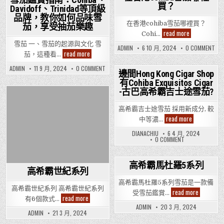
CIGAR
裡
價
買?
買？
Posted
買
SHOP
Davidoff、Trinidad等頂級
Posted
格
EVE
是
那
in
品牌，教你如何品味雪
CIG
in
您
裡
在香港cohiba雪茄哪裡買？
SH
茄，享受抽茄樂趣
的
買?
是
在
read more
最
Cohi…
您
香
佳
的
雪茄 一、雪茄的起源與文化 雪
港
選
ON
ADMIN
6 10 月, 2024
0 COMMENT
最
cohiba
雪
擇！
read more
在
佳
茄，這種看…
雪
茄
香
選
茄
港
鑑
擇
ON
ADMIN
11 9 月, 2024
0 COMMENT
哪
COH
賞
邊間Hong Kong Cigar Shop
雪
裡
雪
指
茄
有Cohiba Exquisitos Cigar
Posted
茄
買？
南：
鑑
哪
-古巴高希霸吉士途雪茄?
Cohiba、
賞
in
裡
Davidoff、
指
買
南：
Trinidad
高希霸吉士途雪茄 採用新成分, 較
COHIBA、
等
DAVIDOFF、
邊
頂
read more
中等濃…
TRINIDAD
間
級
等
Hong
品
DIANACHIU
6 4 月, 2024
頂
Kong
牌，
ON
0 COMMENT
級
Cigar
教
邊
品
Shop
你
間
牌，
有
如
HONG
教
KONG
Cohiba
何
你
高希霸馬杜羅5系列
CIGAR
Exquisitos
品
如
高希霸世紀系列
SHOP
Cigar
味
何
有
品
-
雪
高希霸馬杜羅5系列雪茄是一款備
COHIBA
味
高希霸世紀系列 高希霸世紀系列
古
茄，
高
read more
EXQUISITOS
受雪茄鑑賞…
雪
巴
享
高
read more
希
CIGAR
有6個款式…
茄，
高
受
希
霸
-
享
ADMIN
20 3 月, 2024
希
抽
霸
馬
古
受
ADMIN
21 3 月, 2024
霸
茄
世
巴
杜
抽
吉
樂
紀
高
羅
茄