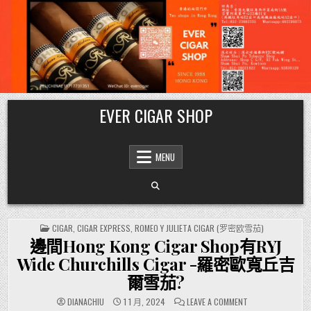
Skip
EVER CIGAR SHOP
to
content
MENU
POSTED
CIGAR
,
CIGAR EXPRESS
,
ROMEO Y JULIETA CIGAR (罗密欧雪茄)
IN
邊間Hong Kong Cigar Shop有RYJ
Wide Churchills Cigar -羅密歐寬丘吉
爾雪茄?
ON
DIANACHIU
1 1 月, 2024
LEAVE A COMMENT
邊