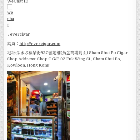
WeChat ID
: evercigar
網頁：
http://evercigar.com
地址:深水埗福榮街92C號地舖(黃金商場對面) Sham Shui Po Cigar
Shop Address: Shop C G/F, 92 Fuk Wing St., Sham Shui Po,
Kowloon, Hong Kong