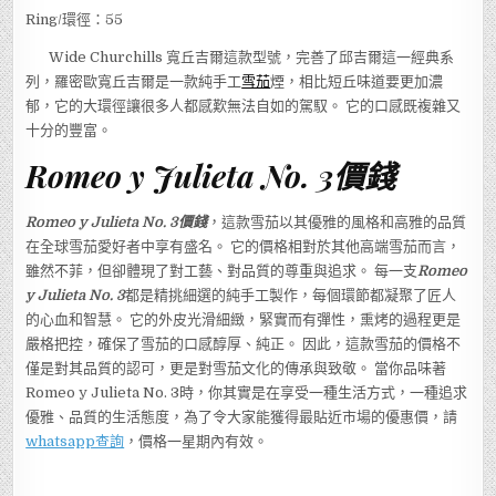
Ring/環徑：55
Wide Churchills 寬丘吉爾這款型號，完善了邱吉爾這一經典系
列，羅密歐寬丘吉爾是一款純手工
雪茄
煙，相比短丘味道要更加濃
郁，它的大環徑讓很多人都感歎無法自如的駕馭。 它的口感既複雜又
十分的豐富。
Romeo y Julieta No. 3價錢
Romeo y Julieta No. 3價錢
，這款雪茄以其優雅的風格和高雅的品質
在全球雪茄愛好者中享有盛名。 它的價格相對於其他高端雪茄而言，
雖然不菲，但卻體現了對工藝、對品質的尊重與追求。 每一支
Romeo
y Julieta No. 3
都是精挑細選的純手工製作，每個環節都凝聚了匠人
的心血和智慧。 它的外皮光滑細緻，緊實而有彈性，熏烤的過程更是
嚴格把控，確保了雪茄的口感醇厚、純正。 因此，這款雪茄的價格不
僅是對其品質的認可，更是對雪茄文化的傳承與致敬。 當你品味著
Romeo y Julieta No. 3時，你其實是在享受一種生活方式，一種追求
優雅、品質的生活態度，為了令大家能獲得最貼近市場的優惠價，請
whatsapp查詢
，價格一星期內有效。