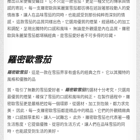
推出以來便備受矚目。 它不只是一款雪茄，更是一種文化的傳承與情
感的寄託。 每一支羅密歐與茱麗葉雪茄都彷彿在述說著那段動人的愛
情故事，讓人在品味雪茄的同時，也能感受到那份純粹而深刻的情
感。 這款雪茄的品質同樣出色，它選用優質的煙葉，經過精心的加工
和調配，呈現出獨特的口感和風味。 無論是外觀還是內在品質，羅密
歐與朱麗葉雪茄都堪稱經典，是雪茄愛好者不可多得的珍藏。
羅密歐雪茄
羅密歐雪茄
，這是一款在雪茄界享有盛名的經典之作。 它以其獨特的
風格和優雅的品
質，吸引了無數的雪茄愛好者。
羅密歐雪茄
的選材十分考究，只選用
最優質的煙葉，確保了雪茄的口感和風味的純正。 在製作過程中，羅
密歐雪茄更是嚴格把控每一個環節，從選材、加工到包裝，都力求完
美。 因此，每一支羅密歐雪茄都是精品中的精品，它們的外觀精緻典
雅，口感醇厚柔和，讓人一試難忘。 此外，羅密歐雪茄也代表著一種
生活態度，它提倡優雅、從容的生活方式，讓人們在品味雪茄的同
時，也能感受到生活的美好。