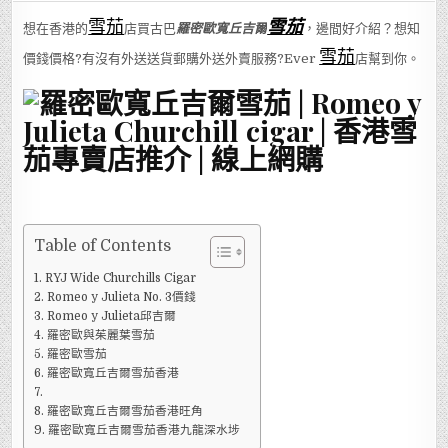
間
HONG
雪茄
雪茄
想在香港的
店買古巴
羅密歐寬丘吉爾
，邊間好介紹？想知
KONG
CIGAR
雪茄
SHOP
價錢價格?有沒有外送送貨郵購外送外賣服務?Ever
店幫到你。
有
RYJ
WIDE
CHURCHILLS
CIGAR
-
羅
密
歐
寬
丘
吉
爾
雪
茄?
Table of Contents
RYJ Wide Churchills Cigar
Romeo y Julieta No. 3價錢
Romeo y Julieta邱吉爾
羅密歐與茱麗葉雪茄
羅密歐雪茄
羅密歐寬丘吉爾雪茄香港
羅密歐寬丘吉爾雪茄香港旺角
羅密歐寬丘吉爾雪茄香港九龍深水埗