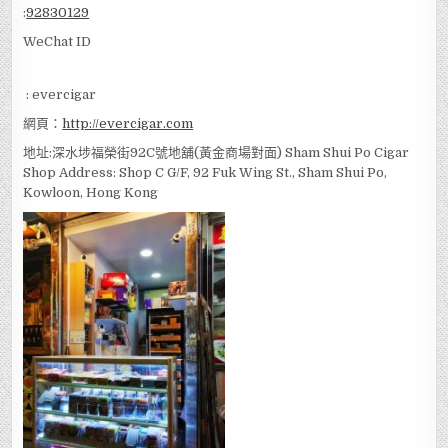
:
92830129
WeChat ID
: evercigar
網頁：
http://evercigar.com
地址:深水埗福榮街92C號地舖(黃金商場對面) Sham Shui Po Cigar
Shop Address: Shop C G/F, 92 Fuk Wing St., Sham Shui Po,
Kowloon, Hong Kong