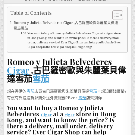
邊
間
HONG
KONG
Table of Contents
CIGAR
SHOP
Romeo y Julieta Belvederes Cigar ,古巴羅密歐與朱麗葉貝偉達
有
ROMEO
雪茄雪茄
Y
You want to buy a Romeo y Julieta Belvederes Cigar at a cigar store
JULIETA
BELVEDERES
in Hong Kong, and want to know the price? Is there a delivery, mail
CIGAR
order, delivery service? Ever Cigar Shop can help you!Probably Ever
-
Cigar Shop is the best cigar shop in Hong Kong!
羅
密
歐
Romeo y Julieta Belvederes
與
朱
Cigar
,古巴羅密歐與朱麗葉貝偉
麗
葉
貝
達雪茄
雪茄
偉
達
雪
茄?
想在香港的
雪茄
店買古巴羅密歐與朱麗葉貝偉達
雪茄
，想知價錢價格?
有沒有外送送貨郵購外送外賣服務?Ever
雪茄
店幫到你
You want to buy a Romeo y Julieta
Belvederes
at a
store in Hong
Cigar
cigar
Kong, and want to know the price? Is
there a delivery, mail order, delivery
service? Ever Cigar Shop can help