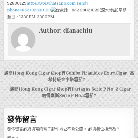
92830129
https://api.whatsapp.com/send?
phone=852+92830129
電話：852 28021822(深水埗店)星期一
至日，1330PM-2200PM
Author:
dianachiu
文
邊間Hong Kong Cigar Shop有Cohiba Pirámides ExtraCigar -高
章
希特級金字塔雪茄? →
導
← 邊間Hong Kong Cigar Shop有Partagas Serie P No. 2 Cigar -
帕得嘉斯Serie P No.2雪茄?
覽
發佈留言
發佈留言必須填寫的電子郵件地址不會公開。
必填欄位標示為
*