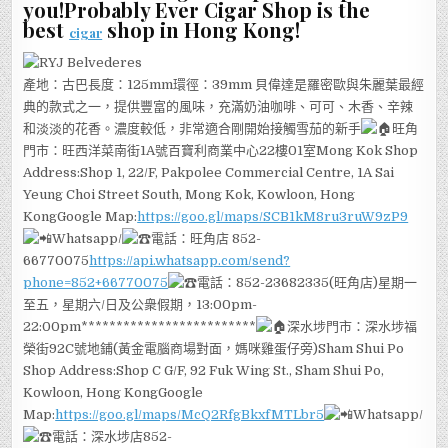
you!Probably Ever Cigar Shop is the
best
shop in Hong Kong!
cigar
產地：古巴長度：125mm環徑：39mm 貝偉達是羅密歐與朱麗葉最經
典的款式之一，提供豐富的風味，充滿奶油咖啡、可可、木香、辛辣
和淡淡的花香。濃度較低，非常適合剛開始接觸雪茄的新手
旺角
門市：旺西洋菜南街1A號百寶利商業中心22樓01室Mong Kok Shop
Address:Shop 1, 22/F, Pakpolee Commercial Centre, 1A Sai
Yeung Choi Street South, Mong Kok, Kowloon, Hong
KongGoogle Map:
https://goo.gl/maps/SCB1kM8ru3ruW9zP9
Whatsapp/
電話：旺角店 852-
66770075
https://api.whatsapp.com/send?
phone=852+66770075
電話：852-23682335(旺角店)星期一
至五，星期六/日及公衆假期，13:00pm-
22:00pm*************************
深水埗門市：深水埗福
榮街92C號地鋪(黃金電腦商場對面，媽咪雞蛋仔旁)Sham Shui Po
Shop Address:Shop C G/F, 92 Fuk Wing St., Sham Shui Po,
Kowloon, Hong KongGoogle
Map:
https://goo.gl/maps/McQ2RfgBkxfMTLbr5
Whatsapp/
電話：深水埗店852-