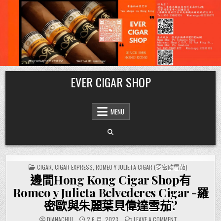
Skip
EVER CIGAR SHOP
to
content
MENU
POSTED
CIGAR
,
CIGAR EXPRESS
,
ROMEO Y JULIETA CIGAR (罗密欧雪茄)
IN
邊間Hong Kong Cigar Shop有
Romeo y Julieta Belvederes Cigar -羅
密歐與朱麗葉貝偉達雪茄?
ON
DIANACHIU
2 6 月, 2023
LEAVE A COMMENT