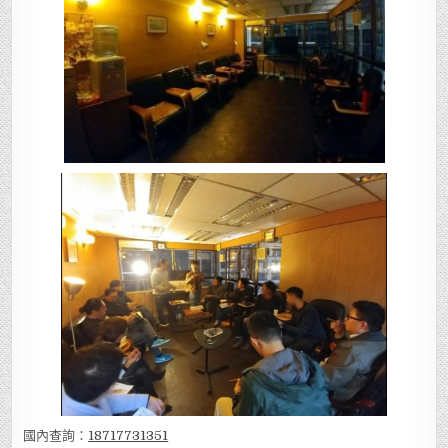
國內查詢：
18717731351