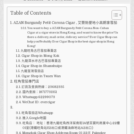
【非
古
巴
雪
Table of Contents
茄,
NON
AZAN Burgundy Petit Corona Cigar , 艾贊勃墾地小高朗拿雪茄
CUBAN
CIGARS】-
You want to buy a AZAN Burgundy Petit Corona Non-Cuban
AZAN
Cigar at a cigar store in Hong Kong, and want to know the price? Is
BURGUNDY
there a delivery, mail order, delivery service? Ever Cigar Shop can
PETIT
CORONA
help you!Probably Ever Cigar Shop is the best cigar shop in Hong
CIGAR
Kong!
(艾
九龍旺角古巴雪茄專賣店
贊
勃
Cigar Shop in Mong Kok
墾
九龍深水埗古巴雪茄專賣店
地
Cigar Shop in Shamshuipo
小
高
九龍荃灣雪茄店
朗
Cigar Shop in Tsuen Wan
拿
雪
旺角雪茄專門店
茄)
訂貨及查詢熱線：23682335
國內查詢：18717731351
Whatsapp:62299073
WeChat ID: evercigar
旺角雪茄店Whatsapp
進入Google地圖
旺角店： 地址：香港九龍旺角西洋菜南街1A號百寶利商業中心22樓
01室(港鐵旺角站E2出口或港鐵油麻地站A2出口)
Mongkok Cigar Shop Address:Room 01 22/F, Pakpolee