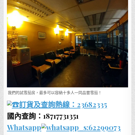
我們的試雪茄房，最多可以容納十多人一同品嘗雪茄！
訂貨及查詢熱線：
23682335
國內查詢：18717731351
Whatsapp
:62299073