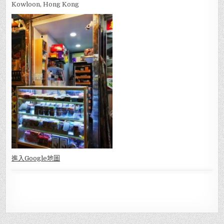
Kowloon, Hong Kong
進入Go
ogle地圖