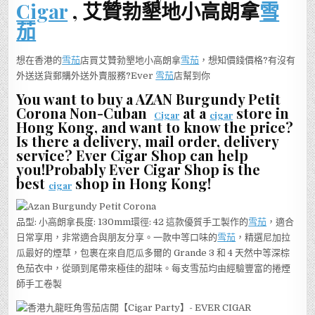
Cigar
, 艾贊勃墾地小高朗拿
雪
茄
想在香港的
雪茄
店買艾贊勃墾地小高朗拿
雪茄
，想知價錢價格?有沒有
外送送貨郵購外送外賣服務?Ever
雪茄
店幫到你
You want to buy a AZAN Burgundy Petit
Corona Non-Cuban
at a
store in
Cigar
cigar
Hong Kong, and want to know the price?
Is there a delivery, mail order, delivery
service? Ever Cigar Shop can help
you!Probably Ever Cigar Shop is the
best
shop in Hong Kong!
cigar
品型: 小高朗拿長度: 130mm環徑: 42 這款優質手工製作的
雪茄
，適合
日常享用，非常適合與朋友分享。一款中等口味的
雪茄
，精選尼加拉
瓜最好的煙草，包裹在來自厄瓜多爾的 Grande 3 和 4 天然中等深棕
色茄衣中，從頭到尾帶來極佳的甜味。每支雪茄均由經驗豐富的捲煙
師手工卷製