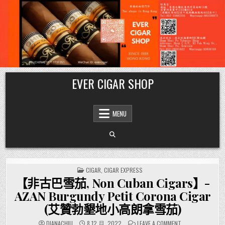
Skip
EVER CIGAR SHOP
to
content
MENU
POSTED
CIGAR
,
CIGAR EXPRESS
IN
【非古巴雪茄, Non Cuban Cigars】-
AZAN Burgundy Petit Corona Cigar
(艾贊勃墾地小高朗拿雪茄)
ON
DIANACHIU
8 12 月, 2022
LEAVE A COMMENT