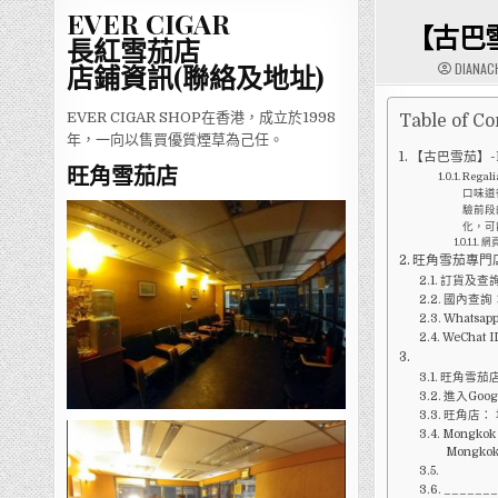
EVER CIGAR
【古巴
長紅雪茄店
DIANAC
店鋪資訊(聯絡及地址)
EVER CIGAR SHOP在香港，成立於1998
Table of Co
年，一向以售買優質煙草為己任。
【古巴雪茄】-H.
旺角雪茄店
Reg
口味道
驗前段
化，可
網
旺角雪茄專門
訂貨及查詢
國內查詢：1
Whatsap
WeChat I
旺角雪茄店W
進入Goog
旺角店：
Mongkok C
Mongkok
______