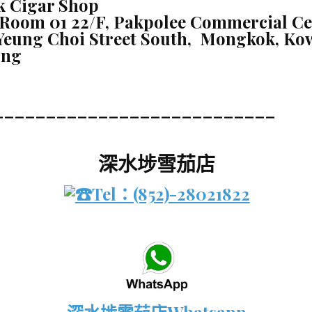
 Cigar Shop
Room 01 22/F, Pakpolee Commercial Cen
 Yeung Choi Street South, Mongkok, Ko
ong
___________________________
深水埗雪茄店
Tel：(852)-28021822