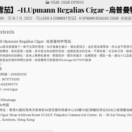
POSTED
CIGAR
,
CIGAR EXPRESS
IN
雪茄
】-H.Upmann Regalias
Cigar
-烏普曼
ON
HIU
16 7 月, 2022
LEAVE A COMMENT
雪茄
】-H.UPMANN REGALIAS
CIGAR
-烏普
【古
巴
ntents
Upmann Regalias Cigar -烏普曼特許雪茄
alias是烏普曼旗下一款不出眾的雪茄，似乎產量也偏少，貌似是短芯，由於是低端雪茄，所以並不是很
很獨特，柔和是第一感覺，其次是沒有初燃的苦味，感覺是清淡的豆味，不算刺激，也沒有可哥、咖啡
的味道和初段類似，氣味上略帶松香味，燃燒性好，煙灰有層次，結構緊密，煙氣一般，適合小口品吸
能是由於儲存時間比較短，如欲購買可致電或Whatsapp 66770075查詢
頁：
店
熱線：23682335
8717731351
p:62299073
D: evercigar
hatsapp
le地圖
 地址：香港九龍旺角西洋菜南街1A號百寶利商業中心22樓01室(港鐵旺角站E2出口或港鐵油麻
igar Shop Address:Room 01 22/F, Pakpolee Commercial Center, 1A – 1K Sai Yeung Choi
, Kowloon, Hong Kong
___________________________