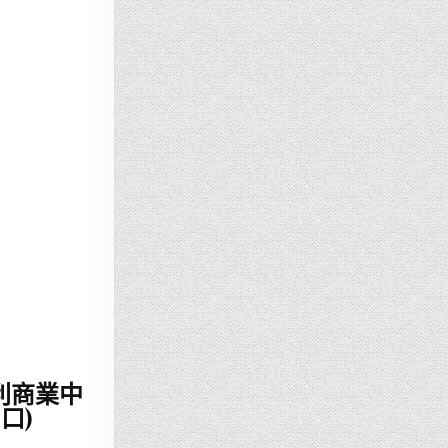
利商業中
口)