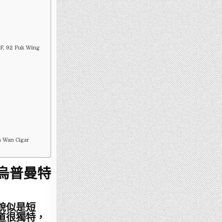
 92 Fuk Wing
n Cigar
烏普曼特
，貌似是短
道很獨特，