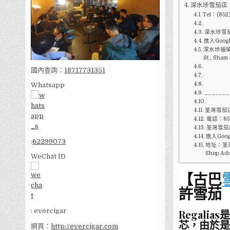
深水埗雪茄店
Tel：(852
深水埗雪茄
進入Goog
深水埗福榮街9
St., Sham
國內查詢：
18717731351
Whatsapp
_______
荃灣雪茄
電話：852
荃灣雪茄店
進入Goo
:
62299073
地址：荃灣
Shop Add
WeChat ID
【古巴
許雪茄
: evercigar
Regal
芯，由於是
網頁：
http://evercigar.com