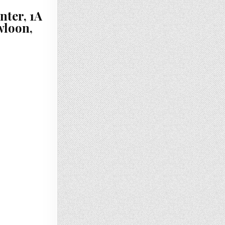
ter, 1A
wloon,