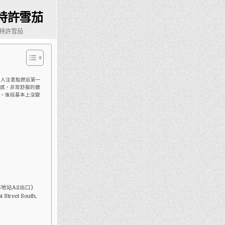
特許雪茄
曼特許雪茄
引人注意點燃后第一
感，非常舒服的體
。後段基本上沒變
地站A2出口)
 Street South,