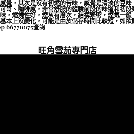
感覺，其次是沒有初燃的苦味，感覺是清淡的豆味
可哥、咖啡感，非常舒服的體驗前段的味道和初段
味，燃燒性好，煙灰有層次，結構緊密，煙氣一般
基本上沒變化，可能是由於儲存時間比較短，如欲
pp 66770075查詢
旺角雪茄專門店