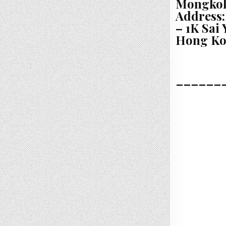
Mongkok
Address:
– 1K Sai
Hong K
______