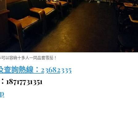
多可以容納十多人一同品嘗雪茄！
及查詢熱線：
23682335
8717731351
p