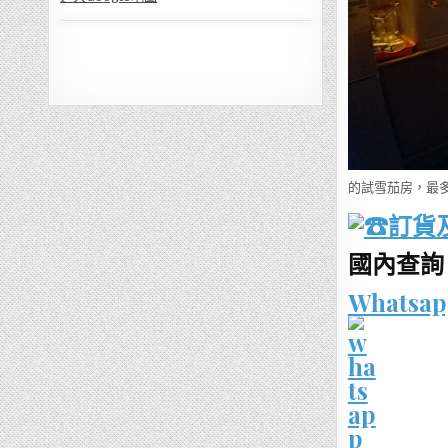
的試雪茄房，最
訂貨
國內查詢：1
Whatsap