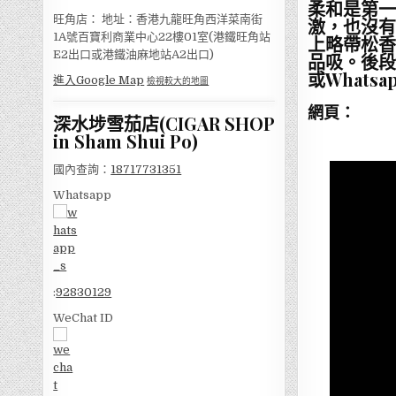
柔和是第一
旺角店： 地址：香港九龍旺角西洋菜南街
激，也沒有
1A號百寶利商業中心22樓01室(港鐵旺角站
上略帶松香
E2出口或港鐵油麻地站A2出口)
品吸。後段
或Whatsa
進入Google Map
檢視較大的地圖
網頁：
深水埗雪茄店(CIGAR SHOP
in Sham Shui Po)
國內查詢：
18717731351
Whatsapp
:
92830129
WeChat ID