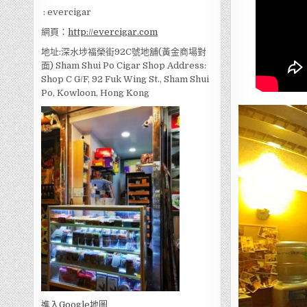
: evercigar
網頁：
http://evercigar.com
地址:深水埗福榮街92C號地舖(黃金商場對
面) Sham Shui Po Cigar Shop Address:
Shop C G/F, 92 Fuk Wing St., Sham Shui
Po, Kowloon, Hong Kong
進入Go
ogle地圖