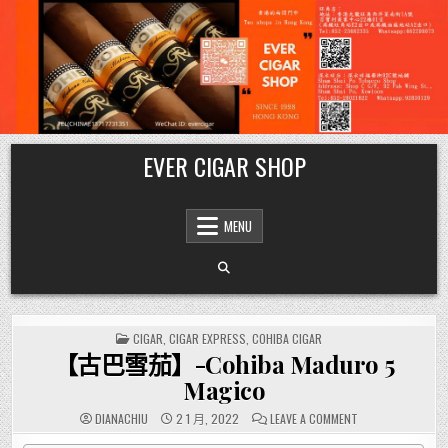
Skip
EVER CIGAR SHOP
to
content
MENU
POSTED
CIGAR
,
CIGAR EXPRESS
,
COHIBA CIGAR
IN
【古巴雪茄】-Cohiba Maduro 5
Magico
ON
DIANACHIU
2 1 月, 2022
LEAVE A COMMENT
【古
巴