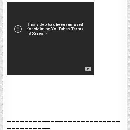
__________________________
__________