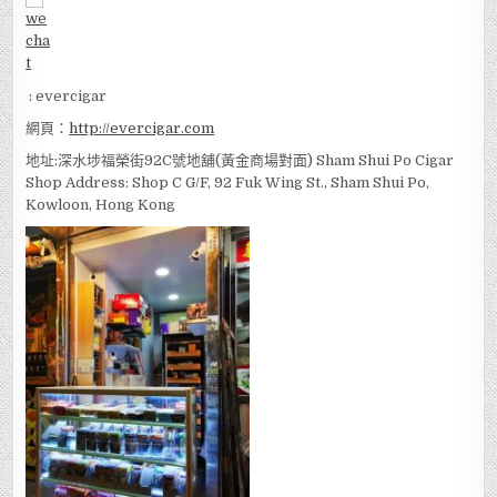
: evercigar
網頁：
http://evercigar.com
地址:深水埗福榮街92C號地舖(黃金商場對面) Sham Shui Po Cigar
Shop Address: Shop C G/F, 92 Fuk Wing St., Sham Shui Po,
Kowloon, Hong Kong