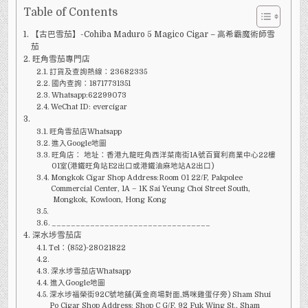
雪
茄】-
Table of Contents
COHIBA
MADURO
【古巴雪茄】-Cohiba Maduro 5 Magico Cigar – 高希霸魔術師雪
5
MAGICO
茄
旺角雪茄專門店
訂貨及查詢熱線：23682335
國內查詢：18717731351
Whatsapp:62299073
WeChat ID: evercigar
旺角雪茄店Whatsapp
進入Google地圖
旺角店： 地址：香港九龍旺角西洋菜南街1A號百寶利商業中心22樓
01室(港鐵旺角站E2出口或港鐵油麻地站A2出口)
Mongkok Cigar Shop Address:Room 01 22/F, Pakpolee
Commercial Center, 1A – 1K Sai Yeung Choi Street South,
Mongkok, Kowloon, Hong Kong
_________________________________
深水埗雪茄店
Tel：(852)-28021822
深水埗雪茄店Whatsapp
進入Google地圖
深水埗福榮街92C號地舖(黃金商場對面,媽咪雞蛋仔旁) Sham Shui
Po Cigar Shop Address: Shop C G/F, 92 Fuk Wing St., Sham