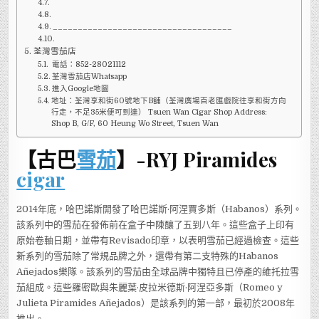
____________________________________
荃灣雪茄店
電話：852-28021112
荃灣雪茄店Whatsapp
進入Google地圖
地址：荃灣享和街60號地下B舖（荃灣廣場百老匯戲院往享和街方向
行走，不足35米便可到達） Tsuen Wan Cigar Shop Address:
Shop B, G/F, 60 Heung Wo Street, Tsuen Wan
【古巴
雪茄
】-RYJ Piramides
cigar
2014年底，哈巴諾斯開發了哈巴諾斯·阿涅賈多斯（Habanos）系列。
該系列中的雪茄在發佈前在盒子中陳釀了五到八年。這些盒子上印有
原始卷軸日期，並帶有Revisado印章，以表明雪茄已經過檢查。這些
新系列的雪茄除了常規品牌之外，還帶有第二支特殊的Habanos
Añejados樂隊。該系列的雪茄由全球品牌中獨特且已停產的維托拉雪
茄組成。這些羅密歐與朱麗葉·皮拉米德斯·阿涅亞多斯（Romeo y
Julieta Piramides Añejados）是該系列的第一部，最初於2008年
推出。