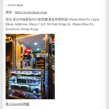
: evercigar
網頁：
http://evercigar.com
地址:深水埗福榮街92C號地舖(黃金商場對面) Sham Shui Po Cigar
Shop Address: Shop C G/F, 92 Fuk Wing St., Sham Shui Po,
Kowloon, Hong Kong
進入Go
ogle地圖