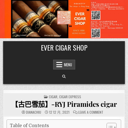
Skip
EVER CIGAR SHOP
to
content
MENU
POSTED
CIGAR
,
CIGAR EXPRESS
IN
【古巴雪茄】-RYJ Piramides cigar
ON
DIANACHIU
12 12 月, 2021
LEAVE A COMMENT
【古
巴
雪
茄】-
Table of Contents