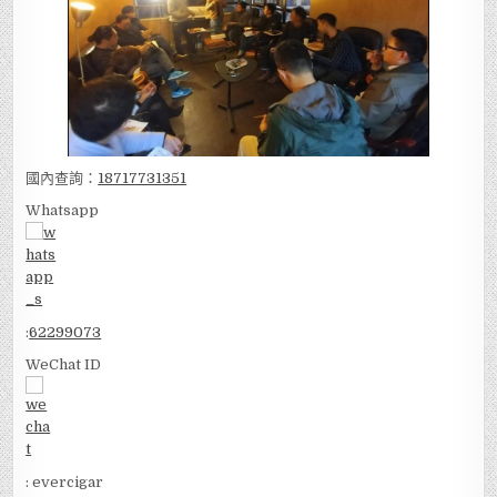
國內查詢：
18717731351
Whatsapp
:
62299073
WeChat ID
: evercigar