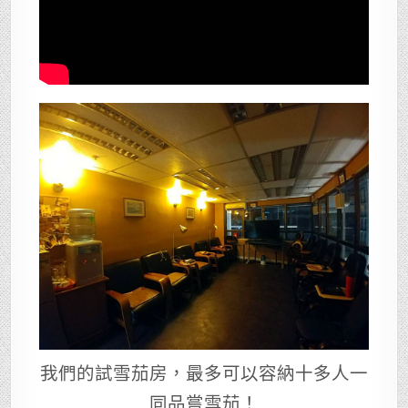
我們的試雪茄房，最多可以容納十多人一
同品嘗雪茄！