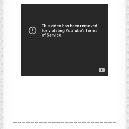
________________________
____________