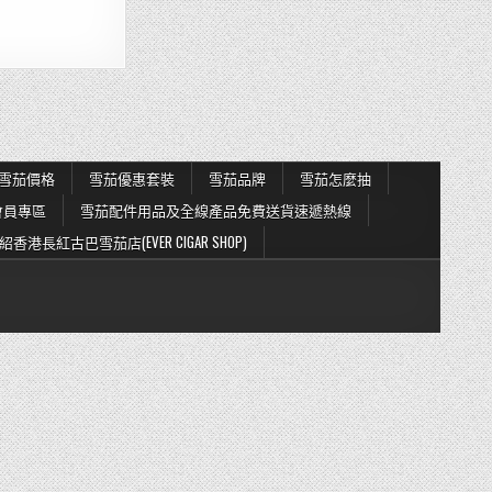
雪茄價格
雪茄優惠套裝
雪茄品牌
雪茄怎麼抽
會員專區
雪茄配件用品及全線產品免費送貨速遞熱線
紹香港長紅古巴雪茄店(EVER CIGAR SHOP)