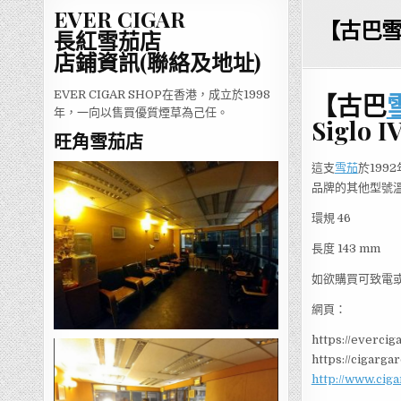
EVER CIGAR
【古巴雪茄
長紅雪茄店
店鋪資訊(聯絡及地址)
EVER CIGAR SHOP在香港，成立於1998
【古巴
年，一向以售買優質煙草為己任。
Siglo I
旺角雪茄店
這支
雪茄
於199
品牌的其他型號
環規 46
長度 143 mm
如欲購買可致電或Wh
網頁：
https://evercig
https://cigarga
http://www.cig