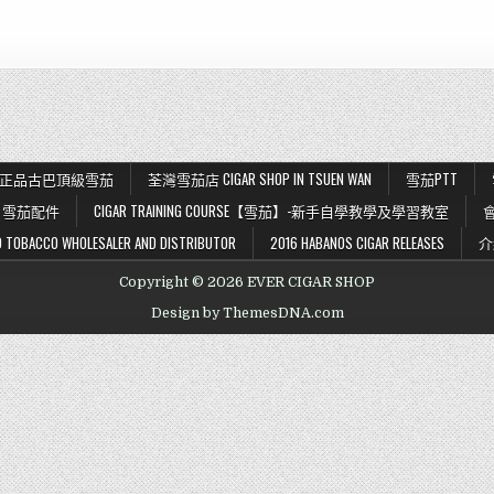
K 56 正品古巴頂級雪茄
荃灣雪茄店 CIGAR SHOP IN TSUEN WAN
雪茄PTT
雪茄配件
CIGAR TRAINING COURSE【雪茄】-新手自學教學及學習教室
BACCO WHOLESALER AND DISTRIBUTOR
2016 HABANOS CIGAR RELEASES
介
Copyright © 2026 EVER CIGAR SHOP
Design by ThemesDNA.com