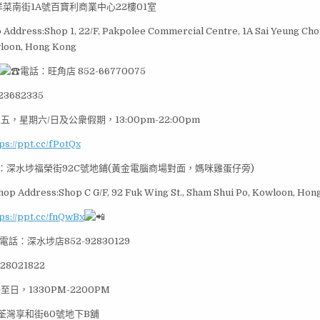
菜南街1A號百寶利商業中心22樓01室
Address:Shop 1, 22/F, Pakpolee Commercial Centre, 1A Sai Yeung Choi
loon, Hong Kong
電話：旺角店 852-66770075
3682335
五，星期六/日及公衆假期，13:00pm-22:00pm
ps://ppt.cc/fPotQx
：深水埗福榮街92C號地鋪(黃金電腦商場對面，媽咪雞蛋仔旁)
hop Address:Shop C G/F, 92 Fuk Wing St., Sham Shui Po, Kowloon, Hon
ps://ppt.cc/fnQwBx
電話：深水埗店852-92830129
28021822
至日，1330PM-2200PM
荃灣享和街60號地下B舖