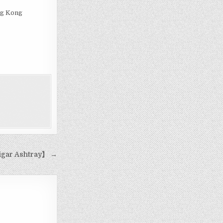
ng Kong
ar Ashtray】 →