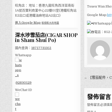
旺角店： 地址：香港九龍旺角西洋菜南街
Tsuen Wan Shop
1A號百寶利商業中心22樓01室(港鐵旺角站
Google Map:
ht
E2出口或港鐵油麻地站A2出口)
進入Google Map
Whatsapp/
檢視較大的地圖
電話：852-2
深水埗雪茄店(CIGAR SHOP
in Sham Shui Po)
國內查詢：
18717731351
Whatsapp
文
← 【雪茄配件，Ciga
章
:
92830129
導
WeChat ID
發佈留言
覽
發佈留言必須填