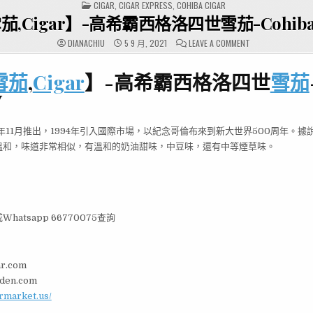
POSTED
CIGAR
,
CIGAR EXPRESS
,
COHIBA CIGAR
IN
,Cigar】-高希霸西格洛四世雪茄-Cohiba Si
ON
DIANACHIU
5 9 月, 2021
LEAVE A COMMENT
【古
巴
雪
雪茄
,
Cigar
】-高希霸西格洛四世
雪茄
茄,CIGAR】-
高
希
V
霸
西
格
洛
2年11月推出，1994年引入國際市場，以紀念哥倫布來到新大世界500周年。據說
四
世
溫和，味道非常相似，有溫和的奶油甜味，中豆味，還有中等煙草味。
雪
茄-
COHIBA
SIGLO
IV
atsapp 66770075查詢
ar.com
rden.com
armarket.us/