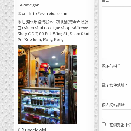
留言
*
: evercigar
網頁：
http://evercigar.com
地址:深水埗福榮街92C號地舖(黃金商場對
面) Sham Shui Po Cigar Shop Address:
Shop C G/F, 92 Fuk Wing St., Sham Shui
Po, Kowloon, Hong Kong
顯示名稱
*
電子郵件地址
*
個人網站網址
在瀏覽器中
進入Go
ogle地圖