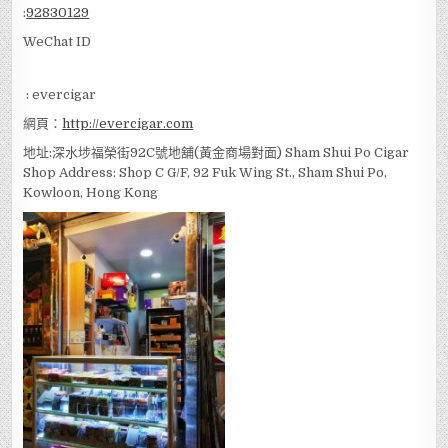
:
92830129
WeChat ID
: evercigar
網頁：
http://evercigar.com
地址:深水埗福榮街92C號地舖(黃金商場對面) Sham Shui Po Cigar
Shop Address: Shop C G/F, 92 Fuk Wing St., Sham Shui Po,
Kowloon, Hong Kong