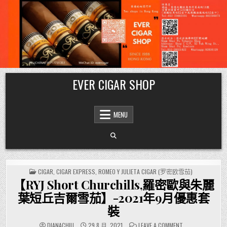
Skip
EVER CIGAR SHOP
to
content
MENU
POSTED
CIGAR
,
CIGAR EXPRESS
,
ROMEO Y JULIETA CIGAR (罗密欧雪茄)
IN
【RYJ Short Churchills,羅密歐與朱麗
葉短丘吉爾雪茄】-2021年9月優惠套
裝
ON
DIANACHIU
29 8 月, 2021
LEAVE A COMMENT