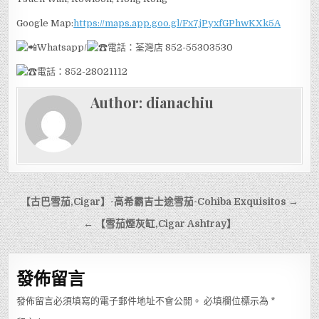
Google Map:
https://maps.app.goo.gl/Fx7jPyxfGPhwKXk5A
Whatsapp/
電話：荃灣店 852-55303530
電話：852-28021112
Author:
dianachiu
文
【古巴雪茄,Cigar】-高希霸吉士途雪茄-Cohiba Exquisitos →
章
← 【雪茄煙灰缸,Cigar Ashtray】
導
覽
發佈留言
發佈留言必須填寫的電子郵件地址不會公開。
必填欄位標示為
*