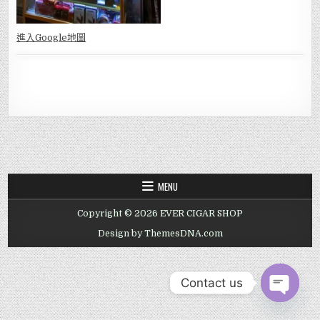
進入Go
ogle地圖
MENU
Copyright © 2026 EVER CIGAR SHOP
Design by ThemesDNA.com
Contact us
OPEN CHAT