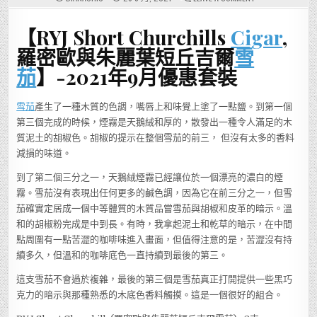
【RYJ
SHORT
CHURCHILLS,
【RYJ Short Churchills
Cigar
,
羅
密
歐
羅密歐與朱麗葉短丘吉爾
雪
與
朱
茄
】-2021年9月優惠套裝
麗
葉
短
丘
雪茄
產生了一種木質的色調，嘴唇上和味覺上塗了一點鹽。到第一個
吉
爾
第三個完成的時候，煙霧是天鵝絨和厚的，散發出一種令人滿足的木
雪
茄】-2021
質泥土的胡椒色。胡椒的提示在整個雪茄的前三， 但沒有太多的香料
年
9
減損的味道。
月
優
惠
到了第二個三分之一，天鵝絨煙霧已經讓位於一個漂亮的濃白的煙
套
裝
霧。雪茄沒有表現出任何更多的鹹色調，因為它在前三分之一，但雪
茄確實定居成一個中等體質的木質品嘗雪茄與胡椒和皮革的暗示。溫
和的胡椒粉完成是中到長。有時，我拿起泥土和乾草的暗示，在中間
點周圍有一點苦澀的咖啡味進入畫面，但值得注意的是，苦澀沒有持
續多久，但溫和的咖啡底色一直持續到最後的第三。
這支雪茄不會過於複雜，最後的第三個是雪茄真正打開提供一些黑巧
克力的暗示與那種熟悉的木底色香料觸摸。這是一個很好的組合。