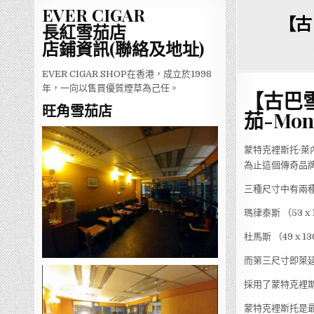
EVER CIGAR
【古
長紅雪茄店
店鋪資訊(聯絡及地址)
EVER CIGAR SHOP在香港，成立於1998
年，一向以售買優質煙草為己任。
【古巴雪
旺角雪茄店
茄-Mont
蒙特克裡斯托·萊
為止這個傳奇品
三種尺寸中有兩
瑪律泰斯 （53 x 
杜馬斯 （49 x 1
而第三尺寸即萊延達
採用了蒙特克裡斯托
蒙特克裡斯托是