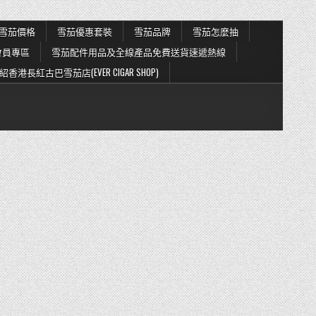
雪茄價格
雪茄優惠套裝
雪茄品牌
雪茄怎麼抽
會員專區
雪茄配件用品及全線產品免費送貨速遞熱線
紹香港長紅古巴雪茄店(EVER CIGAR SHOP)