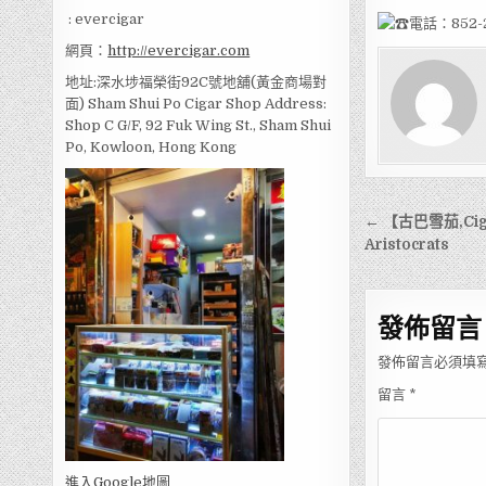
: evercigar
電話：852-2
網頁：
http://evercigar.com
地址:深水埗福榮街92C號地舖(黃金商場對
面) Sham Shui Po Cigar Shop Address:
Shop C G/F, 92 Fuk Wing St., Sham Shui
Po, Kowloon, Hong Kong
文
← 【古巴雪茄,Ci
章
Aristocrats
導
覽
發佈留言
發佈留言必須填
留言
*
進入Go
ogle地圖