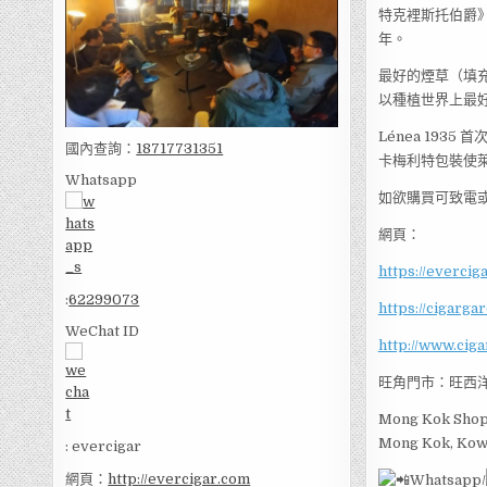
特克裡斯托伯爵》
年。
最好的煙草（填充
以種植世界上最
Lénea 19
國內查詢：
18717731351
卡梅利特包裝使
Whatsapp
如欲購買可致電或Wh
網頁：
https://evercig
:
62299073
https://cigarga
WeChat ID
http://www.cig
旺角門市：旺西洋
Mong Kok Shop 
Mong Kok, Kow
: evercigar
網頁：
http://evercigar.com
Whatsapp/