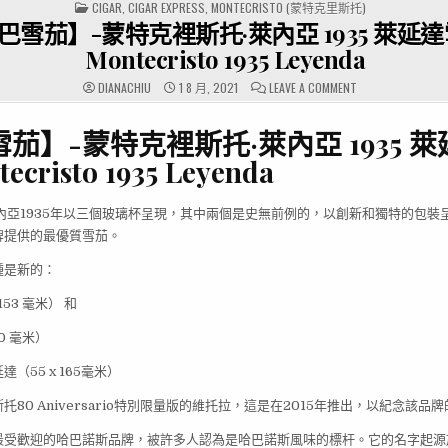
POSTED
CIGAR
,
CIGAR EXPRESS
,
MONTECRISTO (蒙特克里斯托)
IN
巴雪茄】-蒙特克裡斯托·萊內亞 1935 萊延達
Montecristo 1935 Leyenda
ON
DIANACHIU
1 8 月, 2021
LEAVE A COMMENT
【古
巴
雪
茄】-蒙特克裡斯托·萊內亞 1935 
茄】-
蒙
特
ecristo 1935 Leyenda
克
裡
斯
托
內亞1935年以三個玻璃杯呈現，其中兩個是史無前例的，以創新和獨特的包裝
·
萊
牌提供的最優質雪茄。
內
亞
1935
種是新的：
萊
延
達
153 毫米） 和
雪
茄-
30 毫米）
MONTECRISTO
1935
LEYENDA
（55 x 165毫米）
80 Aniversario特別限量版的維托拉，這是在2015年推出，以紀念該品牌
最受歡迎的哈巴諾斯品牌，被許多人認為是哈巴諾斯風味的標杆。它的名字起源