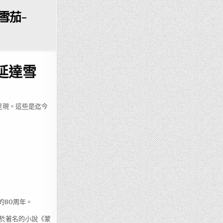
雪茄-
萊延達雪
呈現。這些是迄今
的80周年。
於著名的小說《蒙