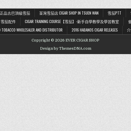
K 56 正品古巴頂級雪茄
荃灣雪茄店 CIGAR SHOP IN TSUEN WAN
雪茄PTT
雪茄配件
CIGAR TRAINING COURSE【雪茄】-新手自學教學及學習教室
BACCO WHOLESALER AND DISTRIBUTOR
2016 HABANOS CIGAR RELEASES
介
Copyright © 2026 EVER CIGAR SHOP
Design by ThemesDNA.com