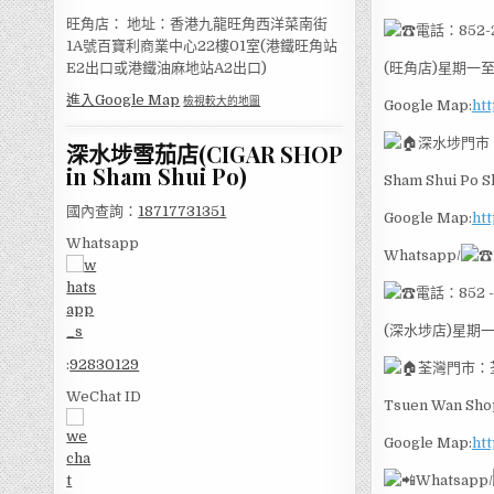
旺角店： 地址：香港九龍旺角西洋菜南街
電話：852-2
1A號百寶利商業中心22樓01室(港鐵旺角站
(旺角店)星期一至
E2出口或港鐵油麻地站A2出口)
進入Google Map
檢視較大的地圖
Google Map:
htt
深水埗門市
深水埗雪茄店(CIGAR SHOP
in Sham Shui Po)
Sham Shui Po S
國內查詢：
18717731351
Google Map:
htt
Whatsapp
Whatsapp/
電話：852 -
(深水埗店)星期一
:
92830129
荃灣門市：
WeChat ID
Tsuen Wan Shop
Google Map:
ht
Whatsapp/