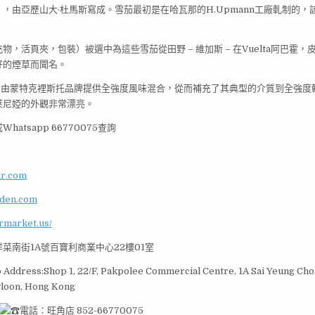
，由亞歷山大·杜馬斯寫成。雪茄最初是在哈瓦那的H.Upmann工廠軋制的，該
物，活頁夾，包裝）被選中為這些雪茄從田野 – 維加斯 – 在Vuelta阿巴霍
好的煙草而聞名。
35 首次由蒙特克裡斯托品牌提供全強度風味混合，從而補充了其典型的介質到全強
萊尼婭的外觀非常漂亮。
atsapp 66770075查詢
ar.com
rden.com
armarket.us/
菜南街1A號百寶利商業中心22樓01室
Address:Shop 1, 22/F, Pakpolee Commercial Centre, 1A Sai Yeung Choi
loon, Hong Kong
電話：旺角店 852-66770075