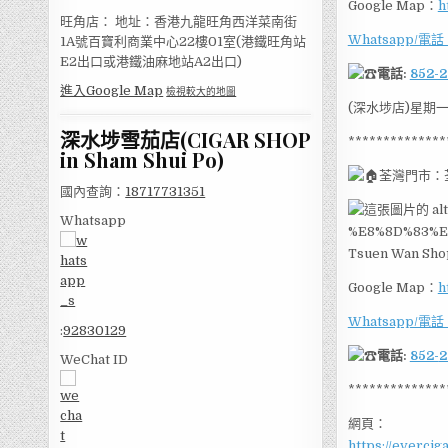
Google Map：
h
旺角店： 地址：香港九龍旺角西洋菜南街
Whatsapp/電話
1A號百寶利商業中心22樓01室(港鐵旺角站
E2出口或港鐵油麻地站A2出口)
電話:
852-2
進入Google Map
檢視較大的地圖
(深水埗店)星期一
深水埗雪茄店(CIGAR SHOP
**************
in Sham Shui Po)
荃灣門市：
國內查詢：
18717731351
Whatsapp
Tsuen Wan Shop
Google Map：
h
Whatsapp/電話
:
92830129
電話:
852-
2
WeChat ID
**************
網頁：
https://evercig