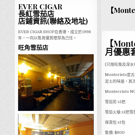
EVER CIGAR
【Monte
長紅雪茄店
店鋪資訊(聯絡及地址)
EVER CIGAR SHOP在香港，成立於1998
年，一向以售買優質煙草為己任。
【Mont
旺角雪茄店
月優惠
(只限旺⻆及深水
Monteris
泥土的味道，其
Montecristo
雪茄剪 x1把
雪茄火槍 x1把雪
保濕包 x1包
售價: $800