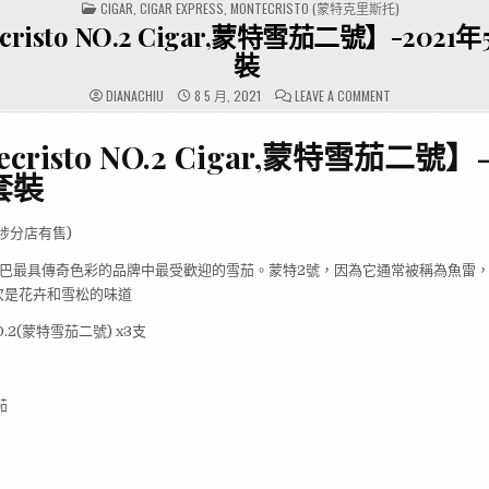
POSTED
CIGAR
,
CIGAR EXPRESS
,
MONTECRISTO (蒙特克里斯托)
IN
cristo NO.2 Cigar,蒙特雪茄二號】-202
裝
ON
DIANACHIU
8 5 月, 2021
LEAVE A COMMENT
【MONTECRISTO
NO.2
CIGAR,
ecristo NO.2 Cigar,蒙特雪茄二號】-
蒙
特
雪
套裝
茄
二
號】-2021
年
埗分店有售)
5
月
優
to是古巴最具傳奇色彩的品牌中最受歡迎的雪茄。蒙特2號，因為它通常被稱為魚雷
惠
套
次是花卉和雪松的味道
裝
 NO.2(蒙特雪茄二號) x3支
茄