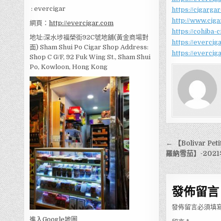
: evercigar
https://cigarga
http://www.cig
網頁：
http://evercigar.com
https://cohiba-
地址:深水埗福榮街92C號地舖(黃金商場對
https://everciga
面) Sham Shui Po Cigar Shop Address:
https://evercig
Shop C G/F, 92 Fuk Wing St., Sham Shui
Po, Kowloon, Hong Kong
文
← 【Bolivar Pe
章
羅納雪茄】-202
導
覽
發佈留言
發佈留言必須填
進入Go
ogle地圖