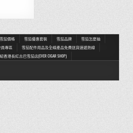
雪茄價格
雪茄優惠套裝
雪茄品牌
雪茄怎麼抽
會員專區
雪茄配件用品及全線產品免費送貨速遞熱線
紹香港長紅古巴雪茄店(EVER CIGAR SHOP)