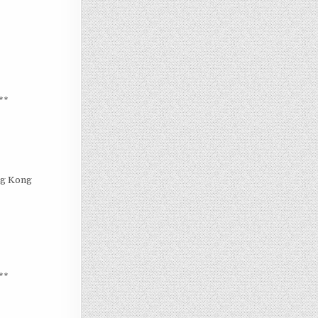
**
ng Kong
**