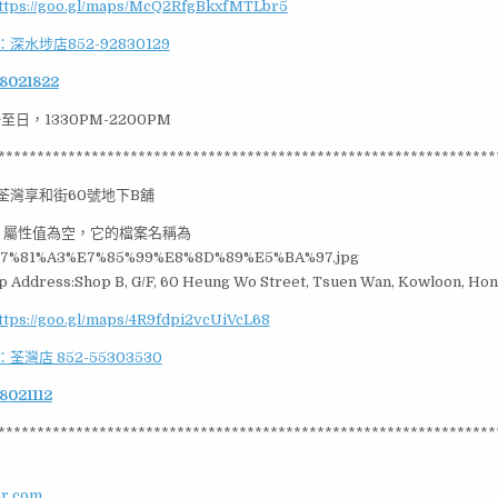
ttps://goo.gl/maps/McQ2RfgBkxfMTLbr5
：深水埗店852-92830129
8021822
至日，1330PM-2200PM
****************************************************************
荃灣享和街60號地下B舖
 Address:Shop B, G/F, 60 Heung Wo Street, Tsuen Wan, Kowloon, Ho
ttps://goo.gl/maps/4R9fdpi2vcUiVcL68
：荃灣店 852-55303530
8021112
****************************************************************
ar.com