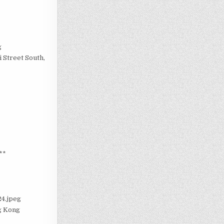
 Street South,
**
g Kong