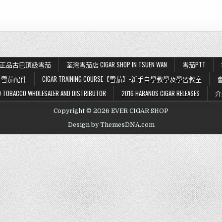
K 56 正品古巴頂級雪茄
荃灣雪茄店 CIGAR SHOP IN TSUEN WAN
雪茄PTT
雪茄配件
CIGAR TRAINING COURSE【雪茄】-新手自學教學及學習教室
BACCO WHOLESALER AND DISTRIBUTOR
2016 HABANOS CIGAR RELEASES
介
Copyright © 2026 EVER CIGAR SHOP
Design by ThemesDNA.com