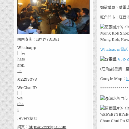
如欲購買可致電或Wh
旺角門市：旺西洋
Mong Kok Shop 
國內查詢：
18717731351
Mong Kok, Kow
Whatsapp
Whatsapp/電話
電話:
852-
(旺角店)星期一至
Google Map：
h
:
62299073
WeChat ID
**************
深水埗門市
: evercigar
Sham Shui Po S
網頁：
http://evercigar.com