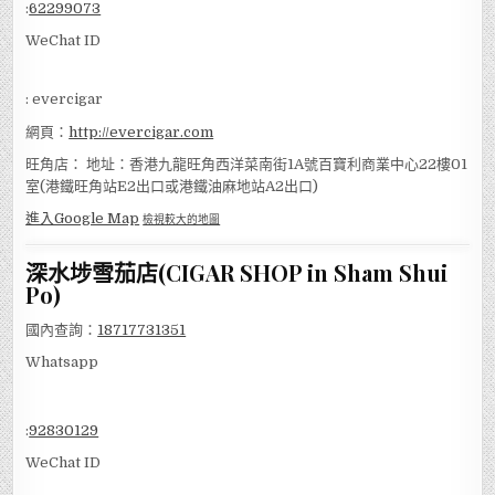
:
62299073
WeChat ID
: evercigar
網頁：
http://evercigar.com
旺角店： 地址：香港九龍旺角西洋菜南街1A號百寶利商業中心22樓01
室(港鐵旺角站E2出口或港鐵油麻地站A2出口)
進入Google Map
檢視較大的地圖
深水埗雪茄店(CIGAR SHOP in Sham Shui
Po)
國內查詢：
18717731351
Whatsapp