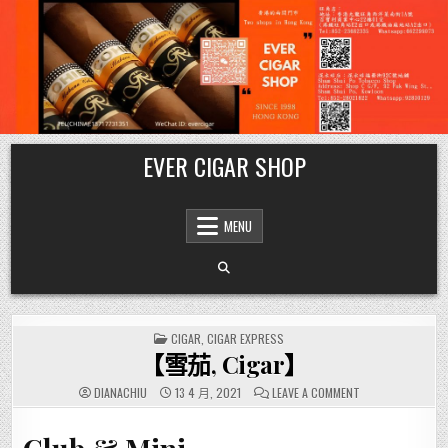
Skip
EVER CIGAR SHOP
to
content
MENU
POSTED
CIGAR
,
CIGAR EXPRESS
IN
【雪茄, Cigar】
ON
DIANACHIU
13 4 月, 2021
LEAVE A COMMENT
【雪
茄,
CIGAR】