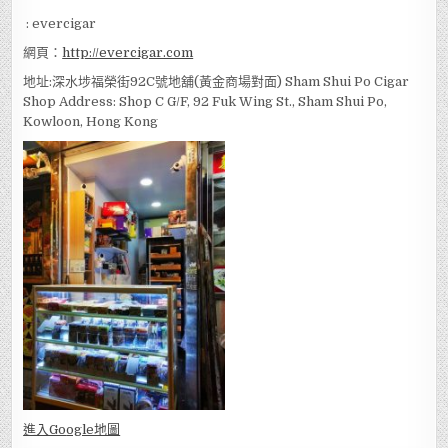
:
92830129
WeChat ID
: evercigar
網頁：
http://evercigar.com
地址:深水埗福榮街92C號地舖(黃金商場對面) Sham Shui Po Cigar
Shop Address: Shop C G/F, 92 Fuk Wing St., Sham Shui Po,
Kowloon, Hong Kong