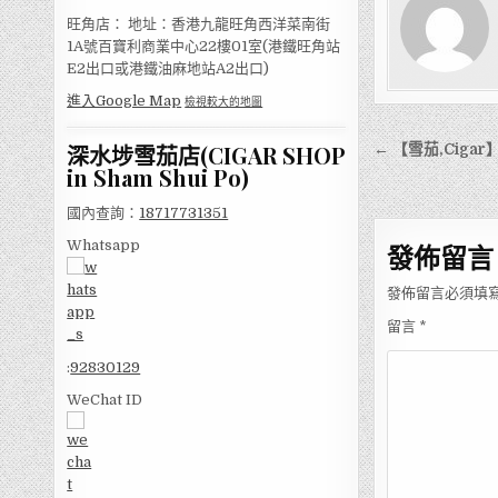
旺角店： 地址：香港九龍旺角西洋菜南街
1A號百寶利商業中心22樓01室(港鐵旺角站
E2出口或港鐵油麻地站A2出口)
進入Google Map
檢視較大的地圖
文
深水埗雪茄店(CIGAR SHOP
← 【雪茄,Ciga
in Sham Shui Po)
章
導
國內查詢：
18717731351
覽
Whatsapp
發佈留言
發佈留言必須填
留言
*
:
92830129
WeChat ID