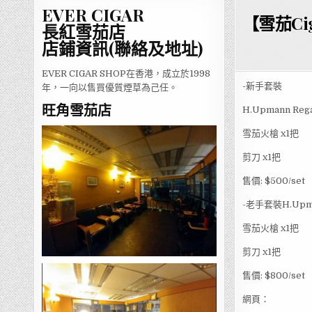
EVER CIGAR
【雪茄Ci
長紅雪茄店
店鋪資訊(聯絡及地址)
EVER CIGAR SHOP在香港，成立於1998
-新手套裝
年，一向以售買優質煙草為己任。
旺角雪茄店
H.Upmann Rega
雪茄火槍 x1把
剪刀 x1把
售價: $500/set
-老手套裝H.Upma
雪茄火槍 x1把
剪刀 x1把
售價: $800/set
網頁：