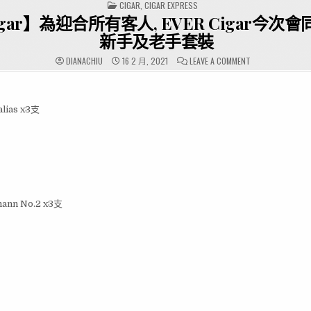
POSTED
CIGAR
,
CIGAR EXPRESS
IN
gar】為迎合所有客人, EVER Cigar今次
新手及老手套裝
ON
DIANACHIU
16 2 月, 2021
LEAVE A COMMENT
【雪
茄
CIGAR】
為
迎
lias x3支
合
所
有
客
人,
EVER
CIGAR
今
次
會
同
時
nn No.2 x3支
間
加
推
新
手
及
老
手
套
裝