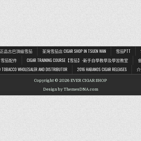
K 56 正品古巴頂級雪茄
荃灣雪茄店 CIGAR SHOP IN TSUEN WAN
雪茄PTT
雪茄配件
CIGAR TRAINING COURSE【雪茄】-新手自學教學及學習教室
BACCO WHOLESALER AND DISTRIBUTOR
2016 HABANOS CIGAR RELEASES
介
Copyright © 2026 EVER CIGAR SHOP
Design by ThemesDNA.com