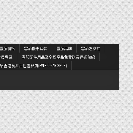
雪茄價格
雪茄優惠套裝
雪茄品牌
雪茄怎麼抽
會員專區
雪茄配件用品及全線產品免費送貨速遞熱線
紹香港長紅古巴雪茄店(EVER CIGAR SHOP)