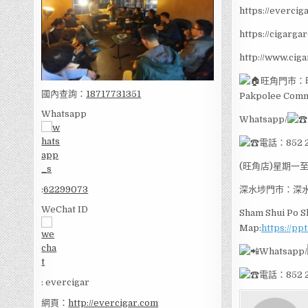
https://evercig
https://cigarga
http://www.cig
旺角門市：旺西
國內查詢：
18717731351
Pakpolee Comme
Whatsapp
Whatsapp/
電話：852 2
(旺角店)星期一至五
深水埗門市：深水
:
62299073
WeChat ID
Sham Shui Po S
Map:
https://pp
Whatsapp/
電話：852 
: evercigar
網頁：
http://evercigar.com