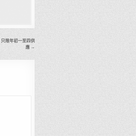
, 只限年初一至四供
應 →