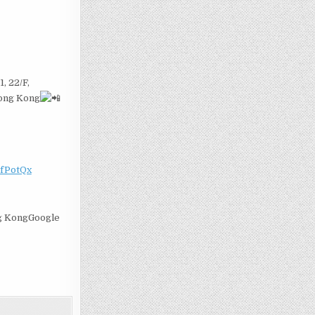
22/F,
Hong Kong
c/fPotQx
ng KongGoogle