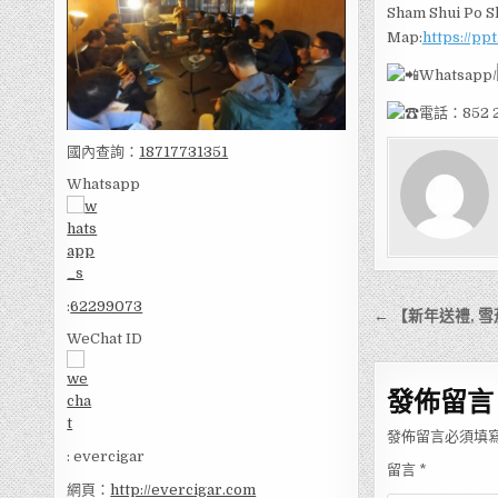
Sham Shui Po S
Map:
https://pp
Whatsapp/
電話：852 
國內查詢：
18717731351
Whatsapp
文
:
62299073
← 【新年送禮, 雪
章
WeChat ID
導
發佈留言
覽
發佈留言必須填
: evercigar
留言
*
網頁：
http://evercigar.com