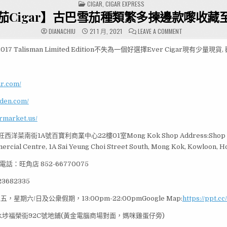
POSTED
CIGAR
,
CIGAR EXPRESS
IN
茄Cigar】古巴雪茄種類繁多揀邊款嚟收藏
ON
DIANACHIU
21 1 月, 2021
LEAVE A COMMENT
【雪
茄
CIGAR】
2017 Talisman Limited Edition不失為一個好選擇Ever Cigar現有少量現貨
古
巴
雪
茄
種
ar.com/
類
繁
多
rden.com/
揀
邊
款
armarket.us/
嚟
收
藏
洋菜南街1A號百寶利商業中心22樓01室Mong Kok Shop Address:Shop 1, 
至
好？
rcial Centre, 1A Sai Yeung Choi Street South, Mong Kok, Kowloon, 
電話：旺角店 852-66770075
3682335
，星期六/日及公衆假期，13:00pm-22:00pmGoogle Map:
https://ppt.c
埗福榮街92C號地鋪(黃金電腦商場對面，媽咪雞蛋仔旁)