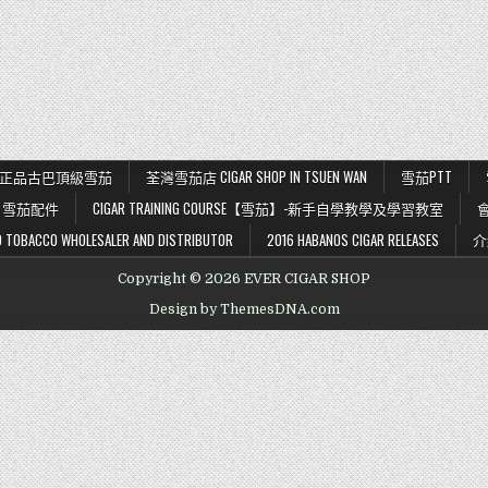
K 56 正品古巴頂級雪茄
荃灣雪茄店 CIGAR SHOP IN TSUEN WAN
雪茄PTT
雪茄配件
CIGAR TRAINING COURSE【雪茄】-新手自學教學及學習教室
BACCO WHOLESALER AND DISTRIBUTOR
2016 HABANOS CIGAR RELEASES
介
Copyright © 2026 EVER CIGAR SHOP
Design by ThemesDNA.com