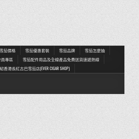
雪茄價格
雪茄優惠套裝
雪茄品牌
雪茄怎麼抽
會員專區
雪茄配件用品及全線產品免費送貨速遞熱線
紹香港長紅古巴雪茄店(EVER CIGAR SHOP)