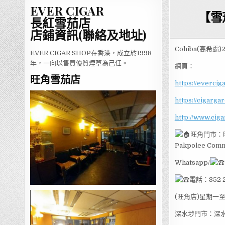
EVER CIGAR
【雪
長紅雪茄店
店鋪資訊(聯絡及地址)
Cohiba(高希霸)
EVER CIGAR SHOP在香港，成立於1998
年，一向以售買優質煙草為己任。
網頁：
旺角雪茄店
https://evercig
https://cigarga
http://www.cig
旺角門市：旺西
Pakpolee Comme
Whatsapp/
電話：852 2
(旺角店)星期一至五
深水埗門市：深水