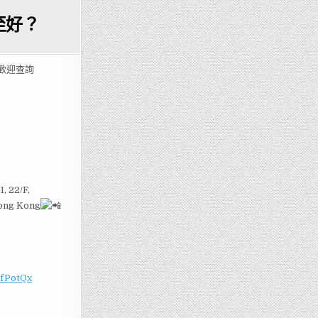
至好？
, 歡迎查詢
22/F,
Hong Kong
c/fPotQx