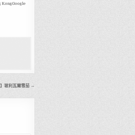
ng KongGoogle
gar】玻利瓦爾雪茄 →