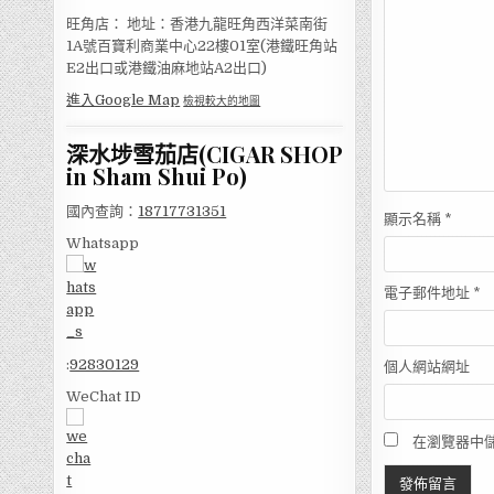
旺角店： 地址：香港九龍旺角西洋菜南街
1A號百寶利商業中心22樓01室(港鐵旺角站
E2出口或港鐵油麻地站A2出口)
進入Google Map
檢視較大的地圖
深水埗雪茄店(CIGAR SHOP
in Sham Shui Po)
國內查詢：
18717731351
顯示名稱
*
Whatsapp
電子郵件地址
*
:
92830129
個人網站網址
WeChat ID
在瀏覽器中