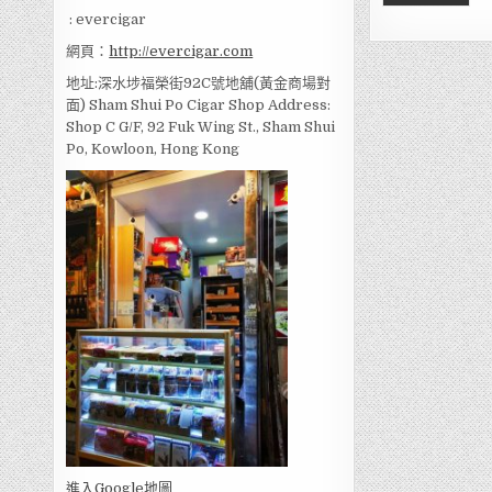
: evercigar
網頁：
http://evercigar.com
地址:深水埗福榮街92C號地舖(黃金商場對
面) Sham Shui Po Cigar Shop Address:
Shop C G/F, 92 Fuk Wing St., Sham Shui
Po, Kowloon, Hong Kong
進入Go
ogle地圖