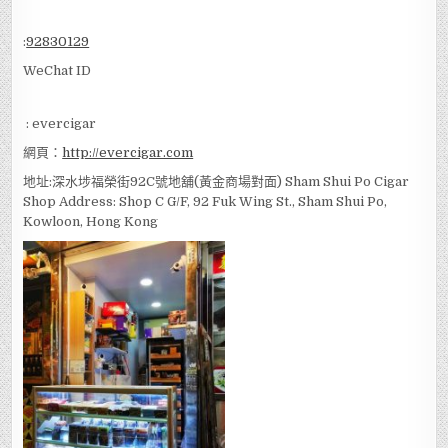
Po)
國內查詢：
18717731351
Whatsapp
:
92830129
WeChat ID
: evercigar
網頁：
http://evercigar.com
地址:深水埗福榮街92C號地舖(黃金商場對面) Sham Shui Po Cigar
Shop Address: Shop C G/F, 92 Fuk Wing St., Sham Shui Po,
Kowloon, Hong Kong