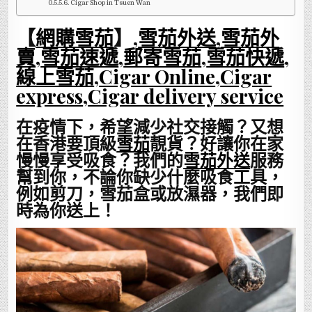
Cigar Shop in Tsuen Wan
【
網購雪茄
】,
雪茄外送
,
雪茄外
賣
,
雪茄速遞
,
郵寄雪茄
,
雪茄快遞
,
線上雪茄
,
Cigar Online
,
Cigar
express
,
Cigar delivery service
在疫情下，希望減少社交接觸？又想
在香港要頂級
雪茄
靚貨？好讓你在家
慢慢享受吸食？我們的
雪茄外送
服務
幫到你，不論你缺少什麼吸食工具，
例如剪刀，雪茄盒或放濕器，我們即
時為你送上！