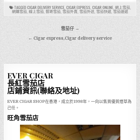
TAGGED
CIGAR DELIVERY SERVICE
,
CIGAR EXPRESS
,
CIGAR ONLINE
,
網上雪茄
,
網購雪茄
,
線上雪茄
,
郵寄雪茄
,
雪茄外賣
,
雪茄外送
,
雪茄快遞
,
雪茄速遞
文
雪茄仔 →
章
← Cigar express,Cigar delivery service
導
覽
EVER CIGAR
長紅雪茄店
店鋪資訊(聯絡及地址)
EVER CIGAR SHOP在香港，成立於1998年，一向以售買優質煙草為
己任。
旺角雪茄店