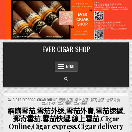
Skip
EVER CIGAR SHOP
to
content
MENU
POSTED
CIGAR EXPRESS
,
CIGAR ONLINE
,
網購雪茄
,
線上雪茄
,
郵寄雪茄
,
雪茄外賣
,
IN
雪茄外送
,
雪茄快遞
,
雪茄速遞
網購雪茄,雪茄外送,雪茄外賣,雪茄速遞,
郵寄雪茄,雪茄快遞,線上雪茄,Cigar
Online,Cigar express,Cigar delivery