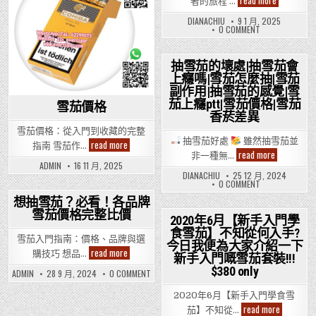
read more
者的旅程 …
茄
入
DIANACHIU
9 1 月, 2025
門
ON
0 COMMENT
心
雪
得
茄
入
門
抽雪茄的壞處|抽雪茄會
心
上癮嗎|雪茄怎麼抽|雪茄
Posted
得
副作用|抽雪茄的感覺|雪
in
茄上癮ptt|雪茄價格|雪茄
雪茄價格
香菸差異
雪茄價格：從入門到收藏的完整
抽雪茄好處
雖然抽雪茄並
雪
read more
指南 雪茄作…
茄
抽
read more
非一種無…
價
雪
ADMIN
16 11 月, 2025
格
茄
DIANACHIU
25 12 月, 2024
的
ON
0 COMMENT
壞
抽
處|
雪
想抽雪茄？必看！各品牌
抽
茄
雪茄價格完整比價
Posted
的
雪
2020年6月【新手入門學
壞
茄
in
食雪茄】不知從何入手?
Posted
處|
會
雪茄入門指南：價格、品牌與選
抽
今日我便為大家介紹一下
上
in
想
雪
read more
癮
購技巧 想品…
新手入門嘅雪茄套裝!!!
茄
抽
嗎|
會
雪
$380 only
雪
ON
ADMIN
28 9 月, 2024
0 COMMENT
上
茄？
想
茄
癮
必
抽
怎
嗎|
2020年6月【新手入門學食雪
看！
雪
麼
雪
各
茄？
2020
read more
抽|
茄
茄】不知從…
品
必