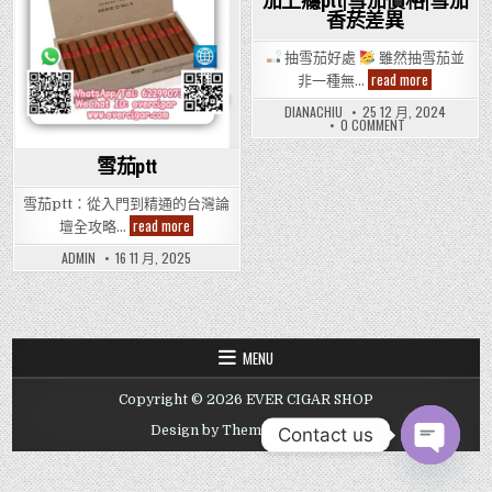
茄上癮ptt|雪茄價格|雪茄
香菸差異
抽雪茄好處
雖然抽雪茄並
抽
read more
非一種無…
雪
茄
DIANACHIU
25 12 月, 2024
的
ON
0 COMMENT
壞
抽
處|
雪
抽
茄
雪茄ptt
的
雪
壞
茄
處|
雪茄ptt：從入門到精通的台灣論
會
抽
上
雪
read more
壇全攻略…
雪
癮
茄
茄
嗎|
ptt
會
ADMIN
16 11 月, 2025
雪
上
茄
癮
怎
嗎|
麼
雪
抽|
茄
雪
怎
麼
茄
MENU
抽|
副
雪
作
茄
用|
副
Copyright © 2026 EVER CIGAR SHOP
抽
作
雪
用|
Design by ThemesDNA.com
Contact us
茄
抽
的
雪
感
茄
OPEN CHAT
覺|
的