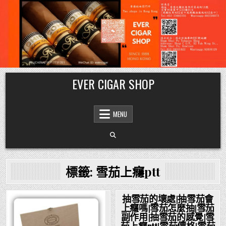
Skip
EVER CIGAR SHOP
to
content
MENU
標籤:
雪茄上癮ptt
抽雪茄的壞處|抽雪茄會
上癮嗎|雪茄怎麼抽|雪茄
Posted
副作用|抽雪茄的感覺|雪
in