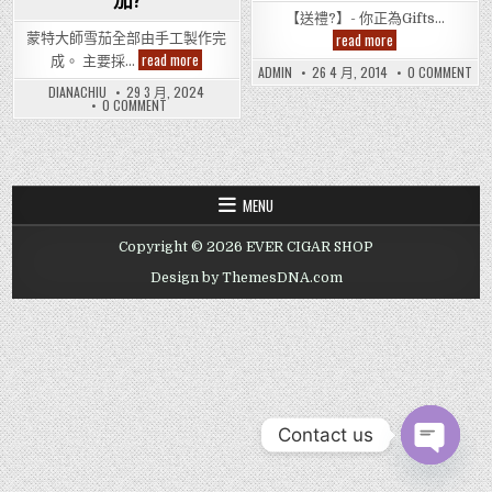
茄?
【送禮?】- 你正為Gifts…
Cigar
read more
蒙特大師雪茄全部由手工製作完
Gifts,
邊
read more
成。 主要採…
雪
間
ON
ADMIN
26 4 月, 2014
0 COMMENT
茄
CIG
Hong
DIANACHIU
29 3 月, 2024
送
GIF
Kong
ON
0 COMMENT
禮,
雪
Cigar
邊
禮
茄
Shop
間
物,
送
有
HONG
禮,
聖
KONG
Monteristo
禮
誕
CIGAR
Open
物,
禮
SHOP
Master
聖
物,
有
Cigar
誕
MENU
生
MONTERISTO
-
禮
OPEN
日
古
物,
MASTER
禮
巴
生
Copyright © 2026 EVER CIGAR SHOP
CIGAR
物,
日
蒙
-
情
禮
特
古
Design by ThemesDNA.com
人
物,
大
巴
節
情
師
蒙
禮
人
雪
特
節
物,
大
茄?
禮
過
師
物,
年
雪
過
送
茄?
年
禮
送
禮
Contact us
OPEN CHAT