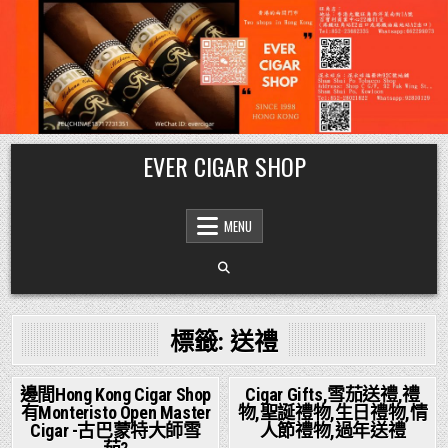
Skip
EVER CIGAR SHOP
to
content
MENU
標籤:
送禮
邊間Hong Kong Cigar Shop
Cigar Gifts,雪茄送禮,禮
有Monteristo Open Master
物,聖誕禮物,生日禮物,情
Posted
Posted
Cigar -古巴蒙特大師雪
人節禮物,過年送禮
in
in