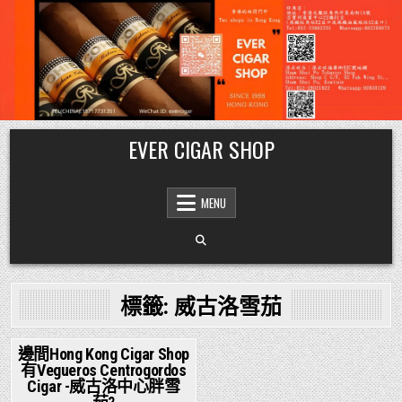
Skip
EVER CIGAR SHOP
to
content
MENU
標籤:
威古洛雪茄
邊間Hong Kong Cigar Shop
有Vegueros Centrogordos
Posted
Cigar -威古洛中心胖雪
in