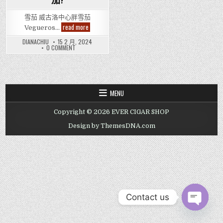
茄?
雪茄 威古洛中心胖雪茄
邊
read more
Vegueros…
間
Hong
DIANACHIU
15 2 月, 2024
Kong
ON
0 COMMENT
Cigar
邊
Shop
間
有
HONG
KONG
Vegueros
CIGAR
Centrogordos
SHOP
Cigar
有
-
MENU
VEGUEROS
威
CENTROGORDOS
古
CIGAR
洛
Copyright © 2026 EVER CIGAR SHOP
-
中
威
心
古
Design by ThemesDNA.com
胖
洛
雪
中
茄?
心
胖
雪
茄?
Contact us
OPEN CHAT