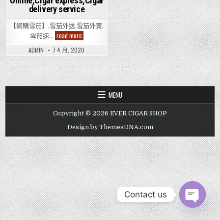
Online,Cigar express,Cigar
delivery service
【網購雪茄】,雪茄外送,雪茄外賣,
網
read more
雪茄速…
購
雪
ADMIN
7 4 月, 2020
茄,
雪
茄
外
送,
雪
茄
MENU
外
賣,
雪
Copyright © 2026 EVER CIGAR SHOP
茄
速
Design by ThemesDNA.com
遞,
郵
寄
雪
茄,
雪
茄
快
遞,
線
Contact us
上
雪
茄,Cigar
OPEN CHAT
Online,Cigar