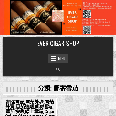
Skip
EVER CIGAR SHOP
to
content
MENU
分類:
郵寄雪茄
網購雪茄,雪茄外送,雪茄
外賣,雪茄速遞,郵寄雪茄,
Posted
雪茄快遞,線上雪茄,Cigar
in