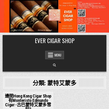
Skip
EVER CIGAR SHOP
to
content
MENU
分類:
蒙特艾蒙多
邊間Hong Kong Cigar Shop
有Monteristo Edmundo
Posted
Cigar -古巴蒙特艾蒙多雪
in