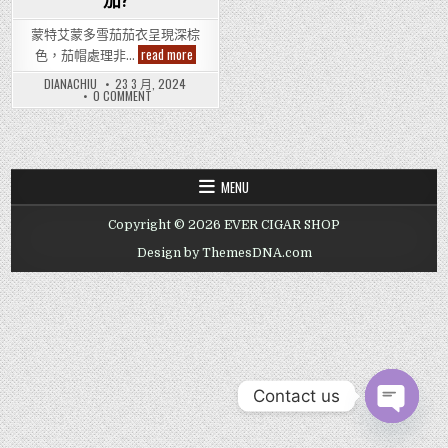
茄?
蒙特艾蒙多雪茄茄衣呈現深棕
邊
read more
色，茄帽處理非…
間
Hong
DIANACHIU
23 3 月, 2024
Kong
ON
0 COMMENT
Cigar
邊
Shop
間
有
HONG
KONG
Monteristo
CIGAR
Edmundo
SHOP
Cigar
有
-
MENU
MONTERISTO
古
EDMUNDO
巴
CIGAR
蒙
Copyright © 2026 EVER CIGAR SHOP
-
特
古
艾
巴
Design by ThemesDNA.com
蒙
蒙
多
特
雪
艾
蒙
茄?
多
雪
茄?
Contact us
OPEN CHAT