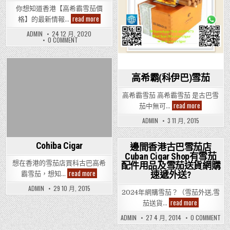
你想知道香港【高希霸雪茄價
你
read more
格】的最新情報…
想
知
ADMIN
24 12 月, 2020
道
ON
0 COMMENT
香
你
港
想
【高
知
道
希
香
霸
港
高希霸(科伊巴)雪茄
雪
【高
茄
希
價
霸
高希霸雪茄 高希霸雪茄 是古巴雪
格】
雪
高
Cohiba
read more
茄中無可…
茄
希
Cigar
價
霸
的
格】
ADMIN
3 11 月, 2015
(科
最
COHIBA
伊
新
CIGAR
巴)
情
的
雪
最
報
Cohiba Cigar
邊間香港古巴雪茄店
新
茄
及
Cuban Cigar Shop有雪茄
情
Posted
資
報
想在香港的雪茄店買科古巴高希
通
配件用品及雪茄送貨網購
in
及
訊?
Cohiba
read more
速遞外送?
霸雪茄，想知…
資
Cigar
通
訊?
ADMIN
29 10 月, 2015
2024年網購雪茄？（雪茄外送,雪
邊
read more
茄送貨…
間
香
ON
ADMIN
27 4 月, 2014
0 COMMENT
港
邊
古
間