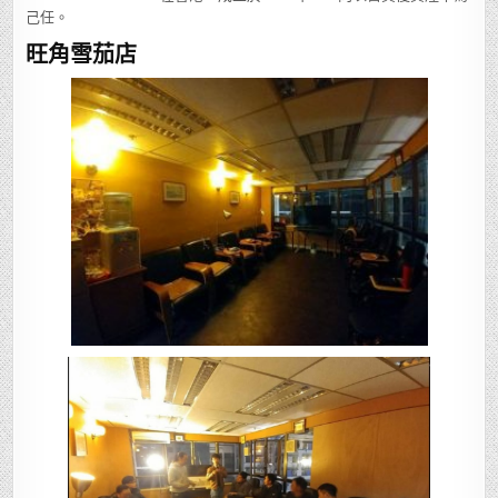
己任。
旺角雪茄店