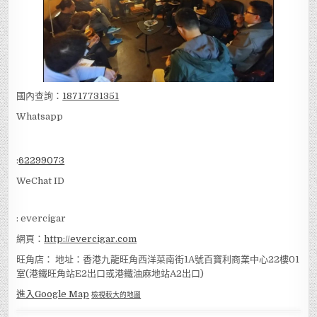
國內查詢：
18717731351
Whatsapp
:
62299073
WeChat ID
: evercigar
網頁：
http://evercigar.com