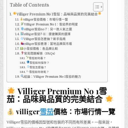
NO
1
Table of Contents
雪
茄：
Villiger Premium No 1雪茄：品味與品質的完美結合
品
味
villiger雪茄價格：市場行情一覽
與
Villiger Premium No 1：雪茄界的明星
品
質
villiger雪茄no 7：另一款人氣之選
的
villiger雪茄7-11：便捷購買的選擇
完
美
Villiger雪茄怎麼抽？新手指南
結
villiger雪茄香港：當地品牌與市場
合
小雪茄價格：各品牌比較
常見問題解答（FAQs）
雪茄如何養？
雪茄如何保存？
雪茄怎麼抽？
雪茄如何收乾？
結論：Villiger Premium No 1雪茄的魅力
Villiger Premium No 1雪
茄：品味與品質的完美結合
villiger
雪茄
價格：市場行情一覽
Villiger雪茄的價格因型號和包裝的不同而有所差異。一般來說，