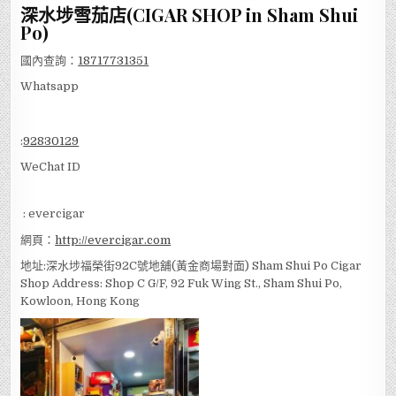
旺角店： 地址：香港九龍旺角西洋菜南街1A號百寶利商業中心22樓01
室(港鐵旺角站E2出口或港鐵油麻地站A2出口)
進入Google Map
檢視較大的地圖
深水埗雪茄店(CIGAR SHOP in Sham Shui
Po)
國內查詢：
18717731351
Whatsapp
:
92830129
WeChat ID
: evercigar