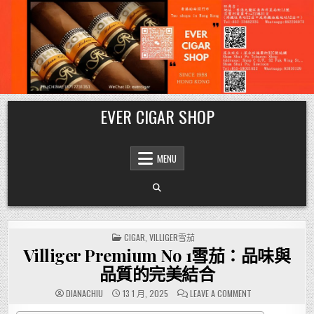
Skip
EVER CIGAR SHOP
to
content
MENU
POSTED
CIGAR
,
VILLIGER雪茄
IN
Villiger Premium No 1雪茄：品味與
品質的完美結合
ON
DIANACHIU
13 1 月, 2025
LEAVE A COMMENT
VILLIGER
PREMIUM