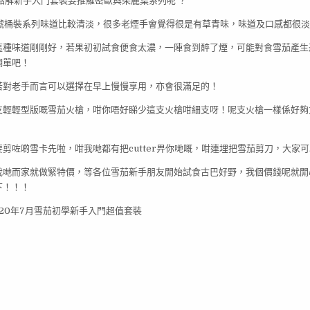
點解新手入門套裝要推羅密歐與茱麗葉系列呢 ？
,3號桶裝系列味道比較清淡，很多老煙手會覺得很是有草青味，味道及口感都很
這種味道剛剛好，若果初初試食便食太濃，一陣食到醉了煙，可能對食雪茄產生
翻單吧！
若對老手而言可以選擇在早上慢慢享用，亦會很滿足的！
支輕輕型版嘅雪茄火槍，咁你唔好睇少這支火槍咁細支呀！呢支火槍一樣係好夠
剪咗啲雪卡先啦，咁我哋都有把cutter畀你哋嘅，咁連埋把雪茄剪刀，大家
我哋而家就做緊特價，等各位雪茄新手朋友開始試食古巴好野，我個價錢呢就開心
下！！！