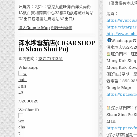
（優惠權有本店
旺角店： 地址：香港九龍旺角西洋菜南街
1A號百寶利商業中心22樓01室(港鐵旺角站
網頁：
E2出口或港鐵油麻地站A2出口)
https://evercig
https://cigarga
進入Google Map
檢視較大的地圖
http://www.cub
Whatsapp/
深水埗雪茄店(CIGAR SHOP
in Sham Shui Po)
深水埗店852-928
旺角門市：旺西
國內查詢：
18717731351
Mong Kok Shop 
Whatsapp
Mong Kok, Kow
(旺角店)星期一至
☎電話：852 236
Google Map:
https://ppt.cc/
:
92830129
深水埗門市：深
WeChat ID
Sham Shui Po S
Map:
https://ppt.cc/
(深水埗店)星期一