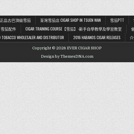
K 56 正品古巴頂級雪茄
荃灣雪茄店 CIGAR SHOP IN TSUEN WAN
雪茄PTT
雪茄配件
CIGAR TRAINING COURSE【雪茄】-新手自學教學及學習教室
BACCO WHOLESALER AND DISTRIBUTOR
2016 HABANOS CIGAR RELEASES
介
Copyright © 2026 EVER CIGAR SHOP
Design by ThemesDNA.com