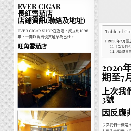
EVER CIGAR
長紅雪茄店
店鋪資訊(聯絡及地址)
EVER CIGAR SHOP在香港，成立於1998
Table of Co
年，一向以售買優質煙草為己任。
2020年7月
旺角雪茄店
上次我們雪
因反應非
202
期至7
上次我
3號
因反應
今次我們一樣是推出羅