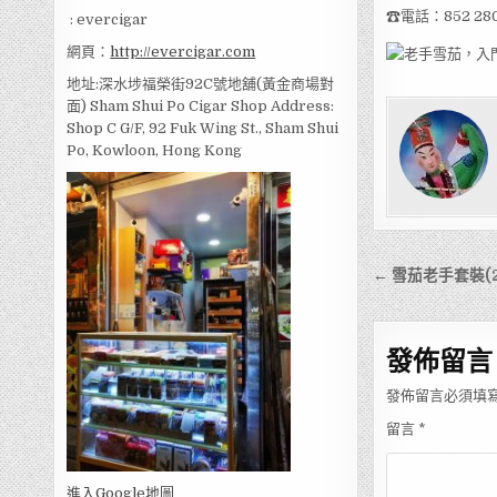
☎電話：852 280
: evercigar
網頁：
http://evercigar.com
地址:深水埗福榮街92C號地舖(黃金商場對
面) Sham Shui Po Cigar Shop Address:
Shop C G/F, 92 Fuk Wing St., Sham Shui
Po, Kowloon, Hong Kong
文
← 雪茄老手套裝(
章
導
發佈留言
覽
發佈留言必須填
留言
*
進入Go
ogle地圖