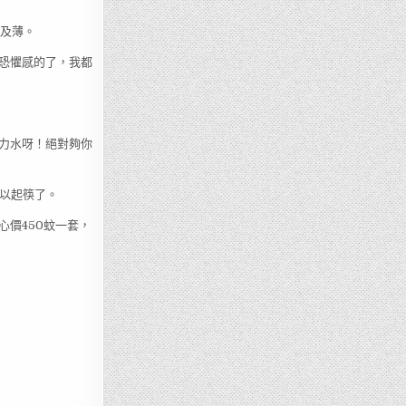
淡及薄。
恐懼感的了，我都
力水呀！絕對夠你
可以起筷了。
價450蚊一套，