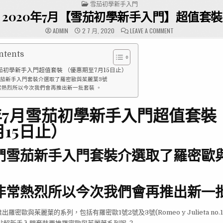
POSTED
雪茄初學新手入門
IN
2020年7月【雪茄初學新手入門】超值套裝
ON
ADMIN
2 7 月, 2020
LEAVE A COMMENT
2020
年
7
月
ntents
【雪
茄
雪茄初學新手入門超值套裝 （優惠期至7月15日止）
初
學
茄新手入門套裝介選取了羅密歐與茱麗葉3號
新
常熱烈所以今次我們會再推出新一批套裝 。
手
入
門】
超
0年7月雪茄初學新手入門超值套裝
值
套
月15日止）
裝
們雪茄新手入門套裝介選取了羅密歐
非常熱烈所以今次我們會再推出新一批
密歐與茱麗葉的系列，包括有羅密歐1號2號及3號(Romeo y Julieta no.1 ,no