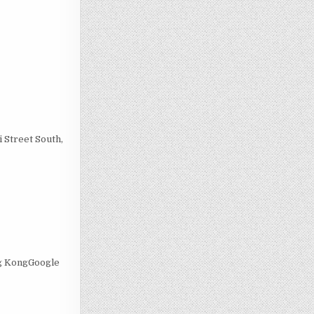
 Street South,
ng KongGoogle