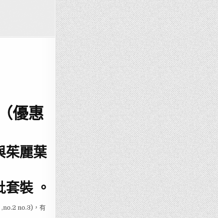
 （優惠
與茱麗葉
套裝 。
.2 no.3)，有