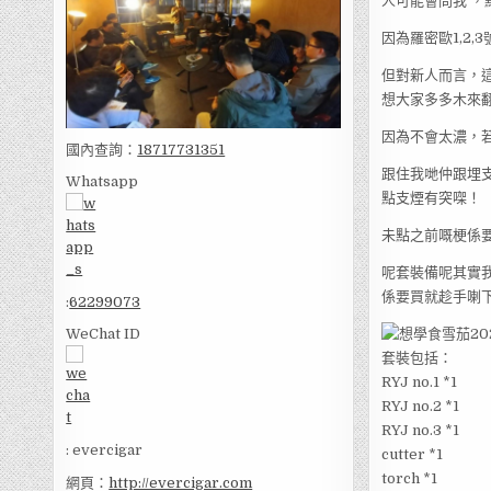
人可能會問我 ，
因為羅密歐1,2
但對新人而言，
想大家多多木來
因為不會太濃，
國內查詢：
18717731351
跟住我哋仲跟埋
Whatsapp
點支煙有突㗎！
未點之前嘅梗係要
呢套裝備呢其實
係要買就趁手喇
:
62299073
WeChat ID
套裝包括：
RYJ no.1 *1
RYJ no.2 *1
RYJ no.3 *1
: evercigar
cutter *1
torch *1
網頁：
http://evercigar.com