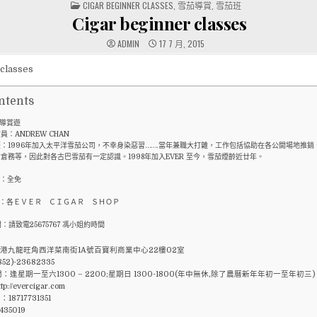
POSTED
CIGAR BEGINNER CLASSES
,
雪茄導賞
,
雪茄班
IN
Cigar beginner classes
ADMIN
17 7 月, 2015
classes
ntents
導賞遊
員：ANDREW CHAN
：1996年加入太平洋雪茄公司，不幸身染惡習…….當年兼職大打雜，工作包括協助在各公開場地推銷
倉務等，因此對各古巴雪茄有一定認識。1998年加入EVER 至今，雪茄煙齡近廿年。
：全免
：各ＥＶＥＲ ＣＩＧＡＲ ＳＨＯＰ
：請致電25675767 馮小姐約時間
港九龍旺角西洋菜南街1A號百寶利商業中心22樓02室
52)-23682335
：逢星期一至六1300 – 2200;星期日 1300-1800(年中無休,除了農曆新年年初一至年初三)
://evercigar.com
18717731351
1435019