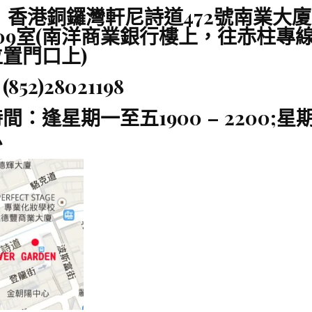
：
香港銅鑼灣軒尼詩道472號南業大廈
,209室(南洋商業銀行樓上，往赤柱專
置門口上)
852)28021198
間：逢星期一至五1900 – 2200;星
息