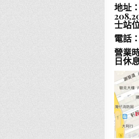
地址
208
士站位
電話：(
營業時
日休