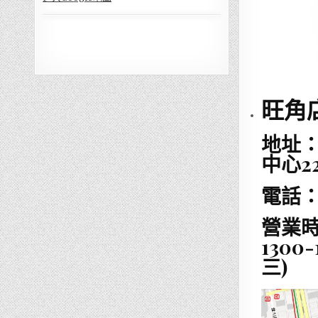
旺角
地址
中心2
電話：(8
營業時
130
三)