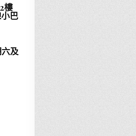
2樓
線小巴
期六及