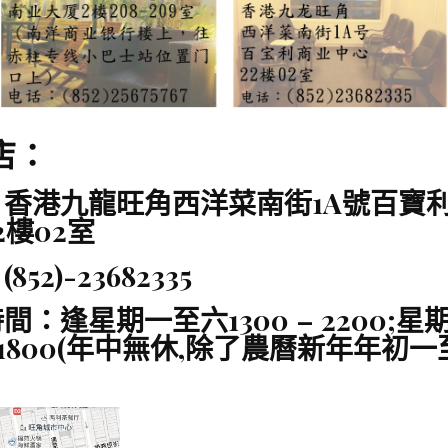
店：
：香港九龍旺角西洋菜南街1A號百寶
2樓02室
52)-23682335
間：逢星期一至六1300 – 2200;星
0-1800(年中無休,除了農曆新年年初