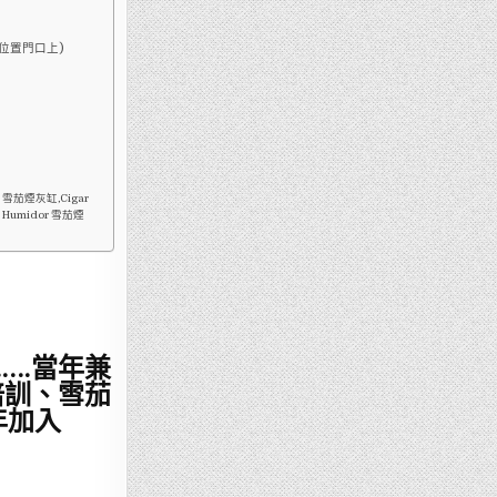
位置門口上)
r 雪茄煙灰缸,Cigar
r Humidor 雪茄煙
….
當年兼
培訓、雪茄
年加入