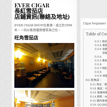
EVER CIGAR
長紅雪茄店
店鋪資訊(聯絡及地址)
Cigar beginner 
EVER CIGAR SHOP在香港，成立於1998
年，一向以售買優質煙草為己任。
Table of Co
旺角雪茄店
雪茄
導賞
資歷
貨倉
費用
地點
時間
旺角店：
地址：香
電話：(8
營業時間
網頁：http
國內查詢：
QQ:121