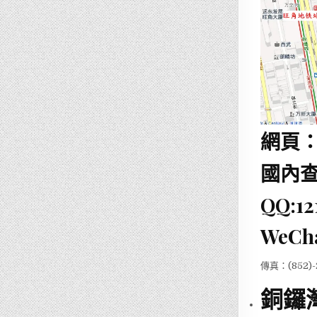
網頁
國內查詢
QQ:12
WeCha
傳真：(852)-
銅鑼