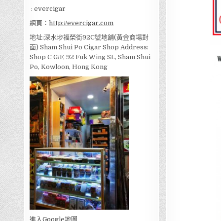
: evercigar
網頁：
http://evercigar.com
地址:深水埗福榮街92C號地舖(黃金商場對
面) Sham Shui Po Cigar Shop Address:
Shop C G/F, 92 Fuk Wing St., Sham Shui
Po, Kowloon, Hong Kong
進入Go
ogle地圖