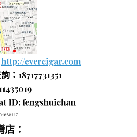
：
http://evercigar.com
：18717731351
11435019
t ID: fengshuichan
24666447
灣店：