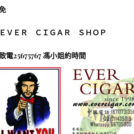
免
ＥＶＥＲ ＣＩＧＡＲ ＳＨＯＰ
致電
25675767
馮小姐約時間