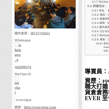
WeChat 
銅鑼灣店：
地址： 
電話：(8
營業時間
網頁：htt
國內查詢：
QQ:121
國內查詢：
18717731351
WeChat
傳真：(8
Whatsapp
雪茄打
Ash
灰缸,C
:
62299073
導賞員：
WeChat ID
資歷：
19
職大打雜
貨倉倉務
EVER
至
: evercigar
網頁：
http://evercigar.com