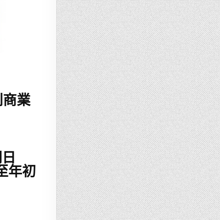
利商業
期日
一至年初