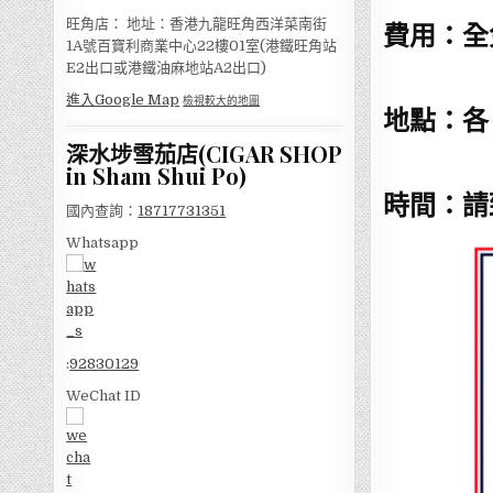
旺角店： 地址：香港九龍旺角西洋菜南街
費用：全
1A號百寶利商業中心22樓01室(港鐵旺角站
E2出口或港鐵油麻地站A2出口)
進入Google Map
檢視較大的地圖
地點：各
深水埗雪茄店(CIGAR SHOP
in Sham Shui Po)
時間：請
國內查詢：
18717731351
Whatsapp
:
92830129
WeChat ID