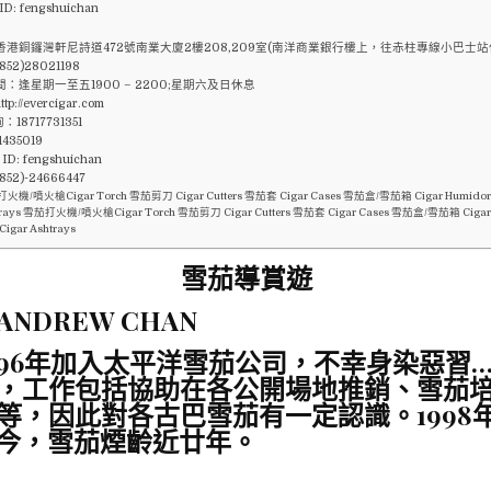
ID: fengshuichan
香港銅鑼灣軒尼詩道472號南業大廈2樓208,209室(南洋商業銀行樓上，往赤柱專線小巴士站
52)28021198
：逢星期一至五1900 – 2200;星期六及日休息
p://evercigar.com
18717731351
1435019
 ID: fengshuichan
52)-24666447
火機/噴火槍Cigar Torch 雪茄剪刀 Cigar Cutters 雪茄套 Cigar Cases 雪茄盒/雪茄箱 Cigar Humido
trays 雪茄打火機/噴火槍Cigar Torch 雪茄剪刀 Cigar Cutters 雪茄套 Cigar Cases 雪茄盒/雪茄箱 Ciga
igar Ashtrays
雪茄導賞遊
ANDREW CHAN
96
年加入太平洋雪茄公司，不幸身染惡習
…
，工作包括協助在各公開場地推銷、雪茄
等，因此對各古巴雪茄有一定認識。
1998
今，雪茄煙齡近廿年。