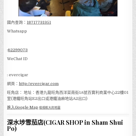
國內查詢：
18717731351
Whatsapp
:
62299073
WeChat ID
: evercigar
網頁：
http://evercigar.com
旺角店： 地址：香港九龍旺角西洋菜南街1A號百寶利商業中心22樓01
室(港鐵旺角站E2出口或港鐵油麻地站A2出口)
進入Google Map
檢視較大的地圖
深水埗雪茄店(CIGAR SHOP in Sham Shui
Po)