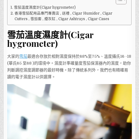
濕
度
雪茄溫度濕度計(Cigar hygrometer)
計
(CIGAR
香港雪茄配用品專門專賣店 , 送禮 , Cigar Humidor , Cigar
HYGROMETER)
Cutters , 雪茄套 , 煙灰缸 , Cigar Ashtrays , Cigar Cases
雪茄溫度濕度計(Cigar
hygrometer)
大家的
雪茄
最適合存放於相對濕度保持於68%至75%、溫度攝氏16 -18
(華氏65 至68 )的環境中。濕度計準確量度雪茄保濕器內的濕度，助你
判斷調控濕度調節器的最好時機。除了傳統系列外，我們也有精確易
讀的電子濕度計以供選擇。