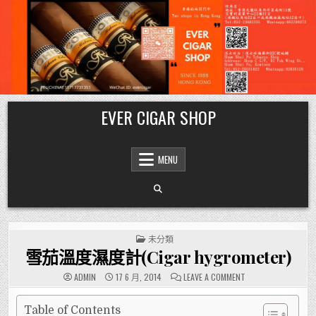
Skip
EVER CIGAR SHOP
to
content
MENU
POSTED
未分類
IN
雪茄溫度濕度計(Cigar hygrometer)
ON
ADMIN
17 6 月, 2014
LEAVE A COMMENT
雪
茄
溫
度
Table of Contents