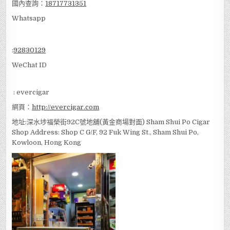
國內查詢：
18717731351
Whatsapp
:
92830129
WeChat ID
: evercigar
網頁：
http://evercigar.com
地址:深水埗福榮街92C號地舖(黃金商場對面) Sham Shui Po Cigar
Shop Address: Shop C G/F, 92 Fuk Wing St., Sham Shui Po,
Kowloon, Hong Kong