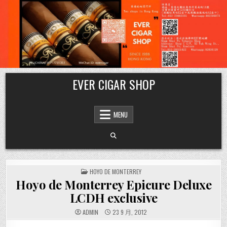
Skip
EVER CIGAR SHOP
to
content
MENU
POSTED
HOYO DE MONTERREY
IN
Hoyo de Monterrey Epicure Deluxe
LCDH exclusive
ADMIN
23 9 月, 2012