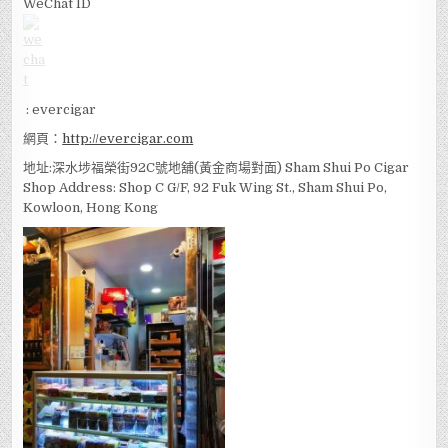
WeChat ID
: evercigar
網頁：
http://evercigar.com
地址:深水埗福榮街92C號地舖(黃金商場對面) Sham Shui Po Cigar
Shop Address: Shop C G/F, 92 Fuk Wing St., Sham Shui Po,
Kowloon, Hong Kong