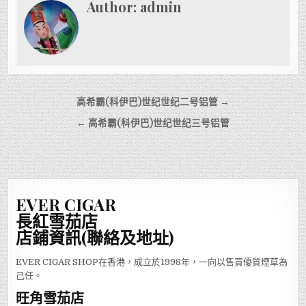
Author:
admin
文
高希霸(科伊巴)世纪世纪二号铝管 →
章
← 高希霸(科伊巴)世纪世纪三号铝管
導
覽
EVER CIGAR
長紅雪茄店
店鋪資訊(聯絡及地址)
EVER CIGAR SHOP在香港，成立於1998年，一向以售買優質煙草為
己任。
旺角雪茄店