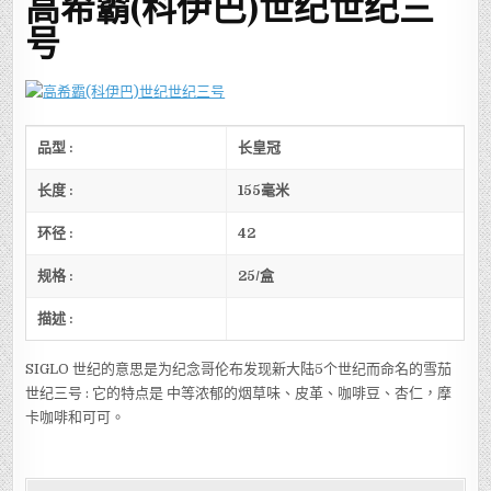
高希霸(科伊巴)世纪世纪三
号
品型
:
长皇冠
长度
:
155
毫米
环径
:
42
规格
:
25/
盒
描述
:
SIGLO 世纪的意思是为纪念哥伦布发现新大陆5个世纪而命名的雪茄
世纪三号 : 它的特点是 中等浓郁的烟草味、皮革、咖啡豆、杏仁，摩
卡咖啡和可可。