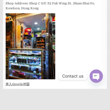
Shop Address: Shop C G/F, 92 Fuk Wing St., Sham Shui Po,
Kowloon, Hong Kong
Contact us
OPEN CHAT
進入Go
ogle地圖