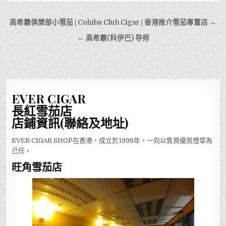
文
高希霸俱樂部小雪茄 | Cohiba Club Cigar | 香港推介雪茄專賣店 →
章
← 高希霸(科伊巴) 导师
導
覽
EVER CIGAR
長紅雪茄店
店鋪資訊(聯絡及地址)
EVER CIGAR SHOP在香港，成立於1998年，一向以售買優質煙草為
己任。
旺角雪茄店