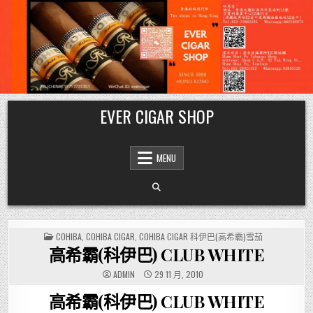
Skip
EVER CIGAR SHOP
to
content
MENU
POSTED
COHIBA
,
COHIBA CIGAR
,
COHIBA CIGAR 科伊巴(高希霸)雪茄
IN
高希霸(科伊巴) CLUB WHITE
ADMIN
29 11 月, 2010
高希霸(科伊巴) CLUB WHITE