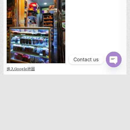
Contact us
OPEN CHAT
進入Go
ogle地圖
MENU