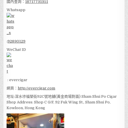
國內查詢：
18717731351
Whatsapp
:
92830129
WeChat ID
: evercigar
網頁：
http://evercigar.com
地址:深水埗福榮街92C號地舖(黃金商場對面) Sham Shui Po Cigar
Shop Address: Shop C G/F, 92 Fuk Wing St., Sham Shui Po,
Kowloon, Hong Kong