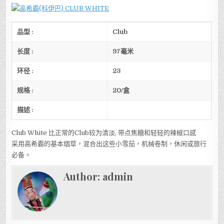
品型
:
Club
长度
:
97
毫米
环径
:
23
规格
:
20/
盒
描述
:
Club White 比正常的Club较为清淡, 带点焦糖和轻轻的辣椒口感
采用高希霸的基本烟草，混合出这些小雪茄，机械卷制，休闲或旅行
必备。
Author:
admin