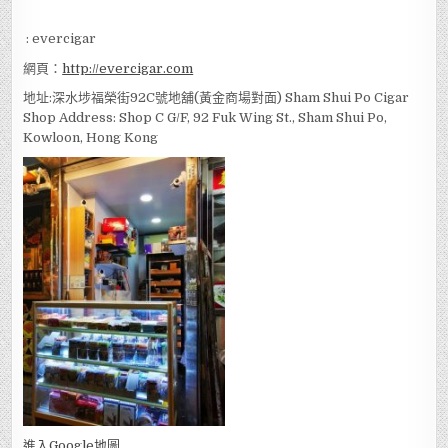
:
92830129
WeChat ID
: evercigar
網頁：
http://evercigar.com
地址:深水埗福榮街92C號地舖(黃金商場對面) Sham Shui Po Cigar
Shop Address: Shop C G/F, 92 Fuk Wing St., Sham Shui Po,
Kowloon, Hong Kong