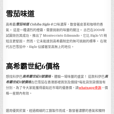
雪茄味道
高希霸
雪茄味道
Cohiba Siglo
6
口味濃厚，散發著皮革和咖啡的香
氣。 這是一種濃烈的煙霧，需要挑剔的味蕾的關注。 古巴在2004年
試圖效仿其成功，推出了 Montecristo Edmundo，它比 Siglo VI 稍
短且更堅固。 然而，它未能達到高希霸制定的無可挑剔的標準。 在現
代古巴雪茄中，Siglo 佔據著至高無上的地位。
高希霸世紀6
價格
想找科伊巴
高希霸世紀6號價格
，體驗一場味蕾的盛宴！ 這款科伊巴
高
希霸世紀6號價格
古巴雪茄在香港那裡買到及價錢?每批貨到貨價皆有
分別，為了令大家能獲得最貼近市場的優惠價，請
whatsapp查詢
，價
格一星期內有效。
選用優質菸葉，經過精細的工藝製作而成，散發著濃鬱的香氣和獨特