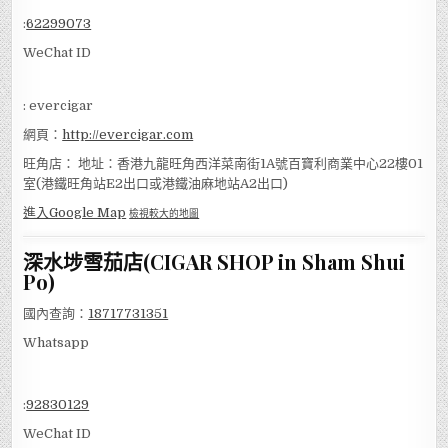
:
62299073
WeChat ID
: evercigar
網頁：
http://evercigar.com
旺角店： 地址：香港九龍旺角西洋菜南街1A號百寶利商業中心22樓01
室(港鐵旺角站E2出口或港鐵油麻地站A2出口)
進入Google Map
檢視較大的地圖
深水埗雪茄店(CIGAR SHOP in Sham Shui
Po)
國內查詢：
18717731351
Whatsapp