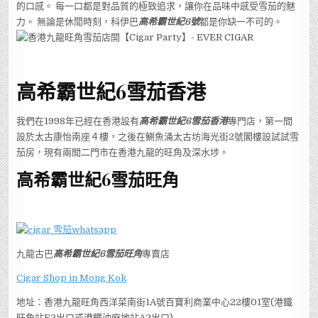
的口感。 每一口都是對品質的極致追求，讓你在品味中感受雪茄的魅
力。 無論是休閒時刻，科伊巴
高希霸世紀6號
都是你缺一不可的。
高希霸世紀6
雪茄香港
我們在1998年已經在香港設有
高希霸世紀6
雪茄香港
專門店，第一間
設於太古康怡南座４樓，之後在鰂魚涌太古坊海光街2號閣樓設試試雪
茄房，現有兩間二門市在香港九龍的旺角及深水埗。
高希霸世紀6
雪茄旺角
九龍古巴
高希霸世紀6
雪茄旺角
專賣店
Cigar Shop in Mong Kok
地址：香港九龍旺角西洋菜南街1A號百寶利商業中心22樓01室(港鐵
旺角站E2出口或港鐵油麻地站A2出口)