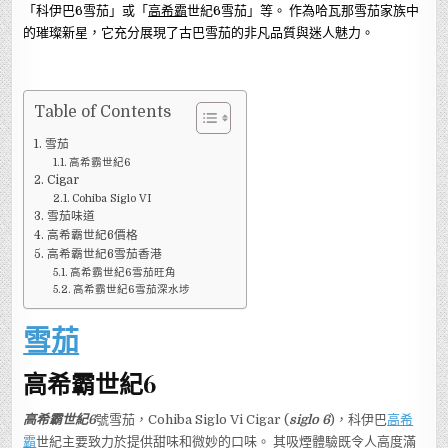
「科伊巴6雪茄」或「
高希霸
世紀6雪茄」等。 作為哈瓦那雪茄家族中
的璀璨新星，它充分展現了古巴雪茄的非凡品質與迷人魅力。
Table of Contents
雪茄
高希霸世紀6
Cigar
Cohiba Siglo VI
雪茄味道
高希霸世紀6價格
高希霸世紀6雪茄香港
高希霸世紀6雪茄旺角
高希霸世紀6雪茄深水埗
雪茄
高希霸世紀6
高希霸世紀6
號雪茄，Cohiba Siglo Vi Cigar (
siglo 6
)，科伊巴
高希
霸
世紀主要致力於提供甜味和微妙的口味。 其吸煙體驗既令人高度滿