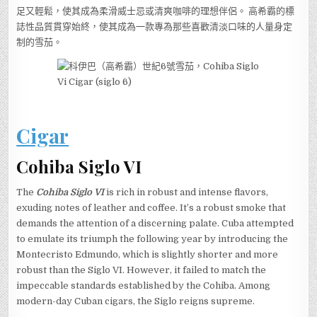
足又輕鬆，使其成為柔滑威士忌或清爽咖啡的理想伴侶。 高希霸的標
誌性品質貫穿始終，使其成為一款專為那些喜歡清淡口味的人量身定
制的雪茄。
Cigar
Cohiba Siglo VI
The
Cohiba Siglo VI
is rich in robust and intense flavors,
exuding notes of leather and coffee. It’s a robust smoke that
demands the attention of a discerning palate. Cuba attempted
to emulate its triumph the following year by introducing the
Montecristo Edmundo, which is slightly shorter and more
robust than the Siglo VI. However, it failed to match the
impeccable standards established by the Cohiba. Among
modern-day Cuban cigars, the Siglo reigns supreme.