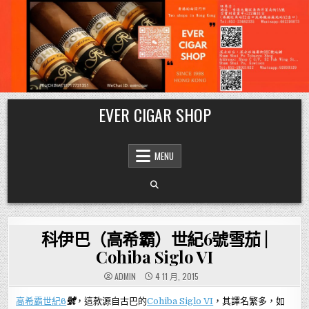
Skip
EVER CIGAR SHOP
to
content
MENU
科伊巴（高希霸）世紀6號雪茄 |
Cohiba Siglo VI
ADMIN
4 11 月, 2015
高希霸世紀6
號
，這款源自古巴的
Cohiba Siglo VI
，其譯名繁多，如