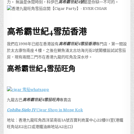
力。 無論是休閒時刻，科伊巴
高希霸世紀4號
都是你缺一不可的。
高希霸世紀4
雪茄香港
我們在1998年已經在香港設有
高希霸世紀4
雪茄香港
專門店，第一間設
於太古康怡南座４樓，之後在鰂魚涌太古坊海光街2號閣樓設試試雪茄
房，現有兩間二門市在香港九龍的旺角及深水埗。
高希霸世紀4
雪茄旺角
九龍古巴
高希霸世紀4
雪茄旺角
專賣店
Cohiba Siglo IV
Cigar Shop in Mong Kok
地址：香港九龍旺角西洋菜南街1A號百寶利商業中心22樓01室(港鐵
旺角站E2出口或港鐵油麻地站A2出口)