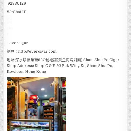
:
92830129
WeChat ID
: evercigar
網頁：
http://evercigar.com
地址:深水埗福榮街92C號地舖(黃金商場對面) Sham Shui Po Cigar
Shop Address: Shop C G/F, 92 Fuk Wing St., Sham Shui Po,
Kowloon, Hong Kong