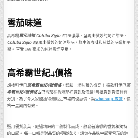
雪茄味道
高希霸
雪茄味道
Cohiba Siglo
4
口味濃厚，呈現出微妙的奶油甜味，
Cohiba Siglo
4
呈現出微妙的奶油甜味，與中等咖啡和菸草的味道相平
衡。 享受 143 毫米的純粹吸煙享受。
高希霸世紀4
價格
想找科伊巴
高希霸世紀4號價格
，體驗一場味蕾的盛宴！ 這款科伊巴
高
希霸世紀4號價格
古巴雪茄在香港那裡買到及價錢?每批貨到貨價皆有
分別，為了令大家能獲得最貼近市場的優惠價，請
whatsapp查詢
，價
格一星期內有效。
選用優質菸葉，經過精細的工藝製作而成，散發著濃鬱的香氣和獨特
的口感。 每一口都是對品質的極致追求，讓你在品味中感受雪茄的魅