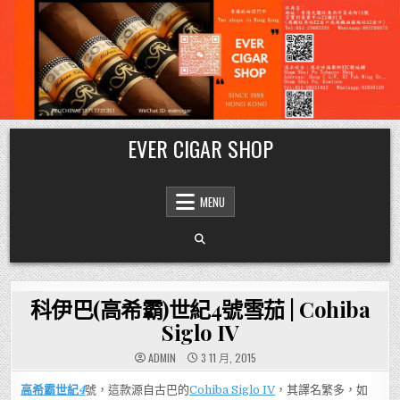
Skip
EVER CIGAR SHOP
to
content
MENU
科伊巴(高希霸)世紀4號雪茄 | Cohiba
Siglo IV
ADMIN
3 11 月, 2015
高希霸世紀
4
號，這款源自古巴的
Cohiba Siglo IV
，其譯名繁多，如