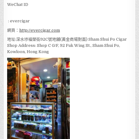
Whatsapp
:
92830129
WeChat ID
: evercigar
網頁：
http://evercigar.com
地址:深水埗福榮街92C號地舖(黃金商場對面) Sham Shui Po Cigar
Shop Address: Shop C G/F, 92 Fuk Wing St., Sham Shui Po,
Kowloon, Hong Kong