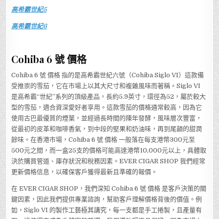
高希霸世紀5
高希霸世紀6
Cohiba 6 號 價格
Cohiba 6 號 價格 指的是高希霸世紀六號（Cohiba Siglo VI）這款備
受推崇的雪茄，它在市場上以其大尺寸和複雜風味而著稱。Siglo VI
是高希霸“世紀”系列的頂級產品，長約5.9英寸，環徑為52，屬於較大
型的雪茄，適合資深愛好者享用。這款雪茄的價格通常較高，因為它
使用古巴最優質的煙葉，並經過長時間的陳年發酵，風味層次豐富，
從最初的皮革和咖啡香氣，到中段的堅果和奶油味，再到尾韻的甜潤
餘味。在香港市場，Cohiba 6 號 價格 一般落在每支港幣300元至
500元之間，而一盒25支的價格可能高達港幣10,000元以上，具體取
決於購買管道、庫存狀況和稅務因素。EVER CIGAR SHOP 我們經常
更新價格信息，以確保客戶獲得最新且準確的報價。
在 EVER CIGAR SHOP，我們深知 Cohiba 6 號 價格 是客戶決策的關
鍵因素，因此我們提供專業諮詢，幫助客戶理解價格背後的價值。例
如，Siglo VI 的製作工藝極其講究，每一支都是手工捲製，且產量有