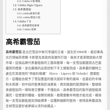
Cohiba 6 號 價格
Cohiba Siglo Cigars
高希霸奧秘
cohiba香港代理
cohiba雪茄介紹
Cohiba 7 11
高希霸雪茄香港
Cohiba 官網
高希霸雪茄
高希霸雪茄
是古巴雪茄中無可爭議的王者，誕生於1966年，最初專為
古巴領袖菲德爾·卡斯楚及其政府高層所打造，後來才逐漸開放給大眾
市場。這個品牌代表著極致的工藝與奢華，每一支雪茄都選用古巴最
優質的煙葉，並在嚴格的品質控制下手工捲製而成。高希霸的獨特之
處在於其使用的“特級利格羅”（Seco、Ligero 和 Volado）煙葉配
方，這種組合賦予了雪茄豐富的層次感和平衡的風味，從最初的辛辣
和木質調，到中段的堅果與奶油香氣，再到尾韻的甜潤餘味，整個吸
食過程如同一場味覺交響樂。不僅如此，高希霸雪茄的製作過程極其
講究，從煙葉的種植、發酵到捲製，都需要數年時間才能完成，確保
每一支雪茄都能達到頂級標準。這種對細節的堅持，使得高希霸成為
全球雪茄愛好者夢寐以求的收藏品。