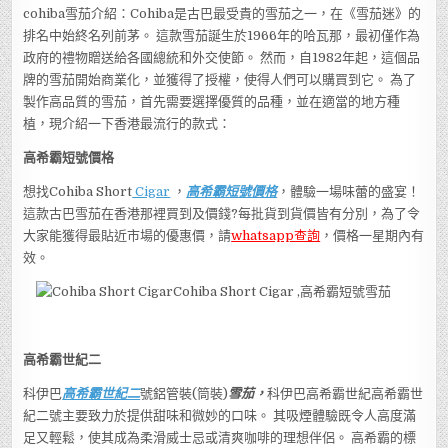
cohiba雪茄介紹：Cohiba是古巴最受貴的雪茄之一，在《雪茄迷》的
排名中始終名列前茅。 這款雪茄誕生於1966年的哈瓦那，最初僅作為
政府的禮物贈送給各國總統和外交使節。 然而，自1982年起，這個品
牌的雪茄開始商業化，並獲得了授權，使得人們可以購買到它。 為了
製作高品質的雪茄，首先需要選擇優質的品種，並在適當的地方種
植，現介紹一下香港最流行的款式：
高希霸短號價格
想找Cohiba Short
Cigar
，
高希霸短號價格
，體驗一場味蕾的盛宴！
這款古巴雪茄在香港那裡買到及價錢?每批貨到貨價皆有分別，為了令
大家能獲得最貼近市場的優惠價，請
whatsapp查詢
，價格一星期內有
效。
高希霸世紀二
科伊巴
高希霸世紀二
號鋁管裝(筒裝)
雪茄，
科伊巴高希霸世紀高希霸世
紀二號主要致力於提供甜味和微妙的口味。 其吸煙體驗既令人高度滿
足又輕鬆，使其成為柔滑威士忌或清爽咖啡的理想伴侶。 高希霸的標