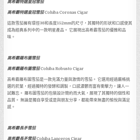
高希霸特選皇冠雪茄
高希霸特選皇冠雪茄
Cohiba Coronas Cigar
這款雪茄擁有環徑38和長度152mm的尺寸，其獨特的形狀和口感使其
成為經典系列中的一款明星產品。 它展現出高希霸雪茄的優雅和品
味。
高希霸羅布圖雪茄
高希霸羅布圖雪茄
Cohiba Robusto Cigar
高希霸羅布圖雪茄是一款充滿力量與激情的雪茄。 它選用經過嚴格挑
選的菸葉，經過獨特的發酵和調製，口感濃鬱而富有衝擊力，讓人一
試難忘。 羅布圖雪茄的包裝設計簡約而大氣，展現了其獨特的個性和
品質。 無論是獨自享受或是與朋友分享，都能帶來無盡的愉悅與滿足
感。
高希霸長矛雪茄
高希霸長矛雪茄
Cohiba Lanceros Cigar