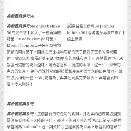
高希霸貝伊可56
高希霸貝伊可56
cohiba behike
56的混合物中融入了一種新穎的
菸葉：Medio Tiempo菸葉。
Medio Tiempo葉子是菸草植物
頂部的兩片葉子，因此它們比植物底部的葉子接受了更多的陽光照
射。 據說添加這種新葉子會增加更多的風味和強度。 高希霸貝伊可56
散發出濃鬱的奶油煙味，混合著香料、燒焦的木頭、泥土和一絲苦巧
克力的氣息。 更不用說其堅固的結構和產生堅固煙灰的出色阻力。 雖
然強度稍弱一些，但可能是為了與其他元素完美融合。 真是香氣四
溢，令人陶醉！
高希霸經典系列
高希霸經典系列
，這個富有傳奇色彩的系列，其名字的起源可追溯到
哥倫布發現美洲大陸的時代。 那時，美洲大陸的塔伊諾印第安人將煙
草包稱為“cohiba”，這一詞彙如今已經演變為世界上最著名的雪茄品