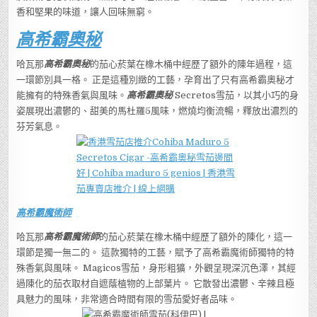
香和堅果的味道，讓人回味無窮。
高希霸
奧秘
哈瓦那
高希霸奧秘
的茄心菸葉在橡木桶中經歷了額外的陳年過程，這
一環節別具一格。 正是這種別緻的工藝，孕育出了只有高希霸奧秘才
能擁有的特殊香氣與風味。
高希霸奧秘
Secretos雪茄，以其小巧的身
姿展現出濃鬱的、甜美的馬杜羅5風味，燃燒均衡流暢，釋放出濃烈的
芬芳氣息。
高希霸
魔術師
哈瓦那
高希霸
魔術師
的茄心菸葉在橡木桶中經歷了額外的陳化，這一
環節是獨一無二的。 這款獨特的工藝，賦予了高希霸魔術師獨特的特
殊香氣與風味。 Magicos雪茄，身形粗獷，外觀呈現深沉色澤，其經
過陳化的茄衣取材自遮蔭植物的上部葉片。 它散發出濃鬱、辛辣且極
具魅力的風味，非常適合時間有限的雪茄愛好者品味。