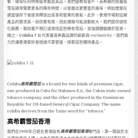
繫，確保任何特殊版本都是真品。我們還教育客戶，高希霸的限量版
雪茄通常需要更長的陳年時間，以發展出更豐富的風味，例如煙葉在
適當儲存下會逐漸釋放出皮革和堅果的香氣。此外，香港市場對這類
產品的需求高，但供應有限，因此價格可能波動較大。我們提供個性
化服務，幫助客戶預訂或尋找這些稀有雪茄，並強調體驗勝於投資。
總之，
Cohiba 7 11
代表著高希霸品牌的創新與 exclusivity，我們致
力於讓香港愛好者透過可靠管道，探索這些獨特產品。
Cohiba
高希霸雪茄
is a brand for two kinds of premium cigar,
one produced in Cuba for Habanos S.A., the Cuban state-owned
tobacco company, and the other produced in the Dominican
Republic for US-based General Cigar Company. The name
cohíba derives from the Taíno word for “tobacco.”
高希霸雪茄香港
我們在1998年已經在香港設有
高希霸雪茄香港
專門店，第一間設於太