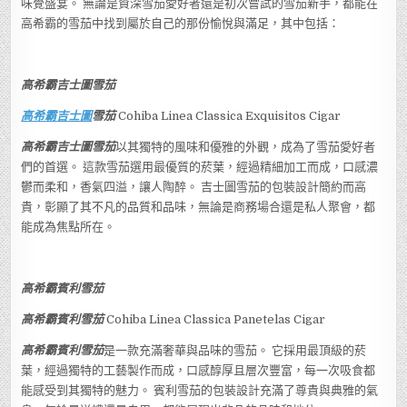
味覺盛宴。 無論是資深雪茄愛好者還是初次嘗試的雪茄新手，都能在
高希霸的雪茄中找到屬於自己的那份愉悅與滿足，其中包括：
高希霸吉士圖雪茄
高希霸吉士圖
雪茄
Cohiba Linea Classica Exquisitos Cigar
高希霸吉士圖雪茄
以其獨特的風味和優雅的外觀，成為了雪茄愛好者
們的首選。 這款雪茄選用最優質的菸葉，經過精細加工而成，口感濃
鬱而柔和，香氣四溢，讓人陶醉。 吉士圖雪茄的包裝設計簡約而高
貴，彰顯了其不凡的品質和品味，無論是商務場合還是私人聚會，都
能成為焦點所在。
高希霸賓利雪茄
高希霸賓利雪茄
Cohiba Linea Classica Panetelas Cigar
高希霸賓利雪茄
是一款充滿奢華與品味的雪茄。 它採用最頂級的菸
葉，經過獨特的工藝製作而成，口感醇厚且層次豐富，每一次吸食都
能感受到其獨特的魅力。 賓利雪茄的包裝設計充滿了尊貴與典雅的氣