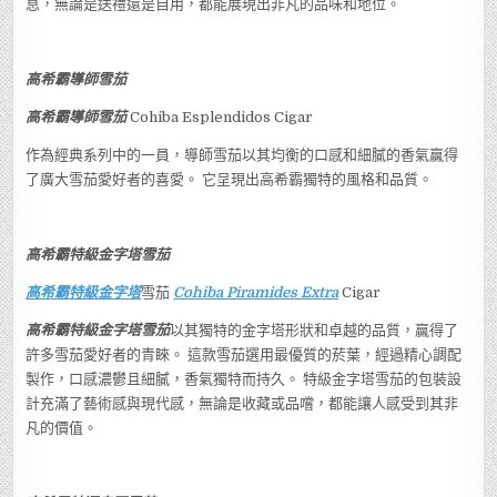
息，無論是送禮還是自用，都能展現出非凡的品味和地位。
高希霸導師雪茄
高希霸導師雪茄
Cohiba Esplendidos Cigar
作為經典系列中的一員，導師雪茄以其均衡的口感和細膩的香氣贏得
了廣大雪茄愛好者的喜愛。 它呈現出高希霸獨特的風格和品質。
高希霸特級金字塔雪茄
高希霸特級金字塔
雪茄
Cohiba Piramides Extra
Cigar
高希霸特級金字塔雪茄
以其獨特的金字塔形狀和卓越的品質，贏得了
許多雪茄愛好者的青睞。 這款雪茄選用最優質的菸葉，經過精心調配
製作，口感濃鬱且細膩，香氣獨特而持久。 特級金字塔雪茄的包裝設
計充滿了藝術感與現代感，無論是收藏或品嚐，都能讓人感受到其非
凡的價值。