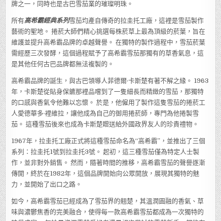
牌之一，同時也是古巴雪茄業的璀璨明珠。
所有
高希霸經典系列
雪茄均產自傳奇的拉圭托工廠，這裡是雪茄製作
藝術的聖地。 捲菸大師們精心挑選每株菸草上最為頂級的菸葉，旨在
維護並提升高希霸品牌的卓越聲譽。 在獨特的製作過程中，雪茄菸葉
需經歷三次發酵，這個過程賦予了高希霸雪茄那獨有的草香氣息，這
是其他任何古巴品牌都無法複製的。
高希霸品牌的誕生，與古巴領導人菲德爾·卡斯楚有著不解之緣。 1963
年，卡斯楚從貼身保鑣那裡品嚐到了一隻細長而精緻的雪茄，那獨特
的口感與香氣令他難以忘懷。 於是，他僱用了製作這隻雪茄的捲菸工
人愛德華多·裡維拉，讓他成為自己的御用捲菸師，專門為他捲製雪
茄。 這種雪茄後來也成為卡斯楚贈送給外國政界友人的珍貴禮物。
1967年，拉圭托工廠正式將這種雪茄命名為“高希霸”，並推出了三個
系列：拉圭托1號到拉圭托3號。 起初，這三種雪茄僅為特定人士製
作，並非對外銷售。 然而，隨著時間的推移，高希霸雪茄的聲譽逐漸
傳開，終於在1982年，這個品牌開始向公眾開放，展現其獨特的魅
力，並開始了出口之路。
如今，高希霸雪茄已經成為了雪茄界的翹楚，其溫潤圓融的香氣、草
味與濃鬱焦香的完美融合，使得每一款高希霸雪茄都成為一次獨特的