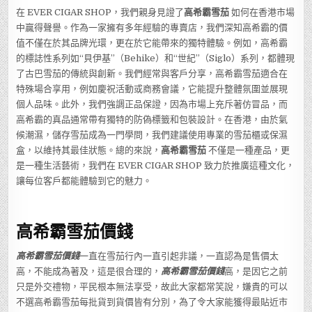
在 EVER CIGAR SHOP，我們親身見證了
高希霸雪茄
如何在香港市場
中贏得聲譽。作為一家擁有多年經驗的專賣店，我們深知高希霸的價
值不僅在於其品牌光環，更在於它能帶來的獨特體驗。例如，高希霸
的標誌性系列如“貝伊基”（Behike）和“世紀”（Siglo）系列，都體現
了古巴雪茄的傳統與創新。我們經常與客戶分享，高希霸雪茄適合在
特殊場合享用，例如慶祝活動或商務會議，它能提升整體氛圍並展現
個人品味。此外，我們強調正品保證，因為市場上充斥著仿冒品，而
高希霸的真品通常帶有獨特的防偽標籤和包裝設計。在香港，由於氣
候潮濕，儲存雪茄成為一門學問，我們建議使用專業的雪茄櫃或保濕
盒，以維持其最佳狀態。總的來說，
高希霸雪茄
不僅是一種產品，更
是一種生活藝術，我們在 EVER CIGAR SHOP 致力於推廣這種文化，
讓每位客戶都能體驗到它的魅力。
高希霸雪茄價錢
高希霸雪茄價錢
一直在雪茄行內一直引起非議，一直認為是售價太
高，不能成為著及，這是很合理的，
高希霸雪茄價錢
高，是因它之前
只是外交禮物，平民根本無法享受，故此大家都常笑說，嫌貴的可以
不選高希霸雪茄每批貨到貨價皆有分別，為了令大家能獲得最貼近市