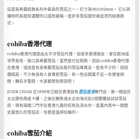
這是高希霸經典系列中最長的雪茄之一，尺寸為38x192mm。 它以其
獨特的長度和濃鬱的口感而著稱，是許多雪茄愛好者追求的經典款
式。
cohiba香港代理
cohiba香港代理是由太平洋雪茄代理，但很多香港朋友，會在歐洲或
世界各地，進口高希霸雪茄，當然是付足稅款，因此cohiba香港代理
在香港，或說是有高希霸雪茄出售的雪茄專賣店，是有不少的，但因
價錢高，不少無良商人會賣假雪茄，有一些店開業不足一年便會倒
閉，轉名字重開，大家都想到原因吧！
EVER CIGAR 在1998年已經在香港設有
雪茄香港
專門店，第一間設於
太古康怡南座４樓，之後在鰂魚涌太古坊海光街2號閣樓設試試雪茄
房，現有兩間二門市在香港九龍的旺角及深水埗，是業內其中一間歷
史最悠久的雪茄店，信譽是值得信賴的。
cohiba雪茄介紹