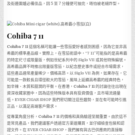
及街邊圍爐必備佳品，因５至７分鐘便可抽完，唔怕被老細炸型。
Cohiba 7 11
Cohiba 7 11
這個名稱可能讓一些雪茄愛好者感到困惑，因為它並非高
希霸的標準產品線。實際上，在雪茄術語中，“7 11”可能指的是高希霸
的特定尺寸或限量版，例如世紀系列中的 Siglo VII 或其他特殊編號。
高希霸品牌不時推出限量版雪茄，以紀念歷史事件或迎合市場需求，
這些產品通常產量稀少，價格高昂。以 Siglo VII 為例，如果存在，它
可能是一款較長且環徑較大的雪茄，風味上延續高希霸的經典特色，
如辛辣、木質和甜潤的平衡。在香港，
Cohiba 7 11
的討論往往出現在
資深收藏家圈中，因為這些特殊版本具有投資價值，且市場流通量
低。EVER CIGAR SHOP 我們密切關注這些趨勢，並在有可能時引進
正品，以滿足高端客戶需求。
從專業角度分析，
Cohiba 7 11
的價格和真偽驗證至關重要。由於這不
是常見產品，我們建議客戶透過官方渠道購買，並仔細檢查包裝和認
證文件。在 EVER CIGAR SHOP，我們擁有與古巴供應商的直接聯