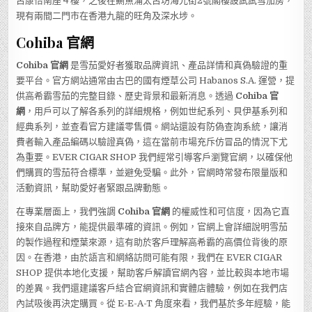
古康怡南座４樓，之後在鰂魚涌太古坊海光街2號閣樓設試試雪茄房，
現有兩間二門市在香港九龍的旺角及深水埗。
Cohiba 官網
Cohiba 官網
是雪茄愛好者獲取品牌資訊、產品詳情和真偽驗證的重
要平台。官方網站通常由古巴的國有煙草公司 Habanos S.A. 運營，提
供高希霸雪茄的完整目錄、歷史背景和最新消息。透過
Cohiba 官
網
，用戶可以了解各系列的詳細規格，例如世紀系列、貝伊基系列和
經典系列，並查看官方建議零售價。網站還設有防偽查詢系統，讓消
費者輸入產品編碼以驗證真偽，這在當前市場充斥仿冒品的情況下尤
為重要。EVER CIGAR SHOP 我們經常引導客戶瀏覽官網，以確保他
們購買的雪茄符合標準，並避免受騙。此外，官網時常發布限量版和
活動資訊，幫助愛好者緊跟品牌動態。
在專業層面上，我們強調
Cohiba 官網
的權威性和可信度，因為它直
接來自品牌方，能提供最準確的資訊。例如，官網上會詳細說明雪茄
的製作過程和煙葉來源，這有助於客戶理解高希霸的高價位背後的原
因。在香港，由於語言和網絡訪問可能有限，我們在 EVER CIGAR
SHOP 提供本地化支援，幫助客戶解讀官網內容，並比較與本地市場
的差異。我們還建議客戶結合官網資訊和實體店體驗，例如在我們店
內試吸後再決定購買。從 E-E-A-T 角度來看，我們基於多年經驗，能