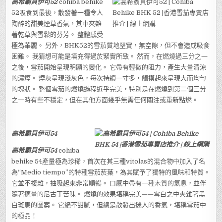
高希霸貝伊可52
cohiba behike
52吸食到最後，散發著一種令人
陶醉的甜美煙草香氣，其中夾雜
著乾草與雪鬆的芬芳。 整體感受
極為華麗。 另外，BHK52的雪茄質地堅實，無空隙，但不會造成吸食
困難。 我猜想可能是填充得過於緊實所致。 然而，在燃燒過三分之一
之後，雪茄開始呈現明顯的變化。 它帶有輕微的阻力，產生大量清涼
的濃煙。 煙灰呈現淺灰色，每次持續一寸多，觸摸起來呈現大而均勻
的塊狀。 整個雪茄的燃燒過程近乎完美，特別是在燃燒到第二個三分
之一時有些不穩定，但在其他方面幾乎無需任何關注或重新點燃。
高希霸貝伊可54
高希霸貝伊可54
cohiba
behike 54產量極為珍稀，首次在其三種vitolas的混合物中加入了名
為“Medio tiempo”的特種雪茄菸葉，為其賦予了獨特的風味和特質。
它並不複雜，抽吸起來非常順暢。 口感中帶有一種木質的氣息，並伴
隨著適量的尼古丁苦味。 燃燒的效果堪稱完美——雪白之中夾雜著黑
白斑馬的圖案。 它絕不甜膩，但總是散發出迷人的香氣，堪稱雪茄中
的極品！