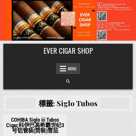
Skip
EVER CIGAR SHOP
to
content
MENU
標籤:
Siglo Tubos
COHIBA Siglo iii Tubos
Cigar,科伊巴高希霸世纪3
Posted
号铝管装(筒裝)雪茄
in