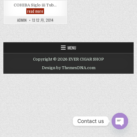
COHIBA Siglo iii Tub…
COHIBA
read more
Siglo
iii
ADMIN
13 12 月, 2014
Tubos
Cigar,
科
伊
巴
高
希
MENU
霸
世
纪
Copyright © 2026 EVER CIGAR SHOP
3
号
Design by ThemesDNA.com
铝
管
装
(筒
裝)
雪
茄
Contact us
OPEN CHAT