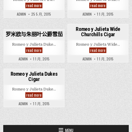
Romeo
罗
read more
read more
y
密
Julieta
欧
ADMIN
25 5 月, 2015
ADMIN
1 1 月, 2015
Piramides
与
Anejado
朱
Cigar
丽
叶
Romeo y Julieta Wide
宽
罗米欧与朱丽叶公爵雪茄
Churchills Cigar
Posted
丘
吉
Posted
in
尔
Romeo y Julieta Duke…
Romeo y Julieta Wide…
in
雪
罗
Romeo
read more
read more
茄
米
y
欧
Julieta
ADMIN
1 1 月, 2015
ADMIN
1 1 月, 2015
与
Wide
朱
Churchills
丽
Cigar
叶
Romeo y Julieta Dukes
公
Cigar
Posted
爵
雪
in
茄
Romeo y Julieta Duke…
Romeo
read more
y
Julieta
ADMIN
1 1 月, 2015
Dukes
Cigar
MENU