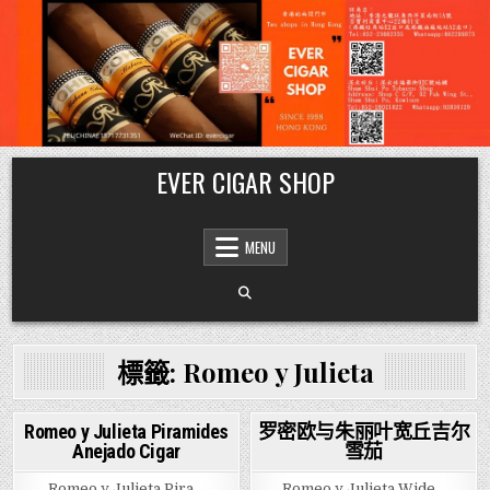
Skip
EVER CIGAR SHOP
to
content
MENU
標籤:
Romeo y Julieta
Romeo y Julieta Piramides
罗密欧与朱丽叶宽丘吉尔
Anejado Cigar
雪茄
Posted
Posted
in
in
Romeo y Julieta Pira…
Romeo y Julieta Wide…