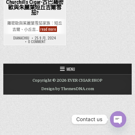
Churchills Cigar-古巴羅密
in
歐與朱麗葉短丘吉爾雪
茄?
羅密歐與茱麗葉雪茄家族：短丘
邊
read more
吉爾、小丘吉…
間
Hong
DIANACHIU
25 9 月, 2024
Kong
ON
0 COMMENT
Cigar
邊
Shop
間
有
HONG
KONG
Romeo
CIGAR
y
SHOP
Julieta
有
Short
MENU
ROMEO
Churchills
Y
Cigar-
JULIETA
古
Copyright © 2026 EVER CIGAR SHOP
SHORT
巴
CHURCHILLS
羅
CIGAR-
Design by ThemesDNA.com
密
古
歐
巴
與
羅
密
朱
歐
麗
與
葉
朱
短
麗
丘
Contact us
葉
吉
短
爾
丘
OPEN CHAT
雪
吉
茄?