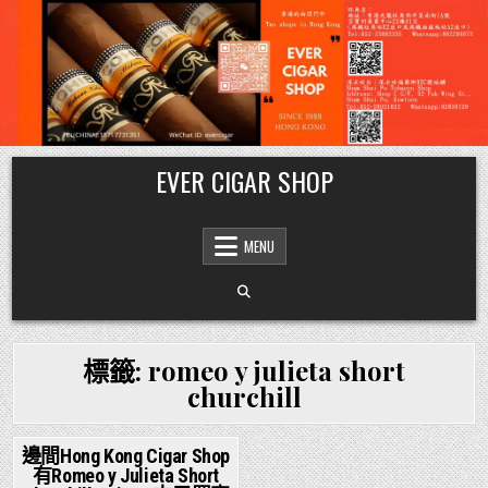
Skip
EVER CIGAR SHOP
to
content
MENU
標籤:
romeo y julieta short
churchill
邊間Hong Kong Cigar Shop
有Romeo y Julieta Short
Posted