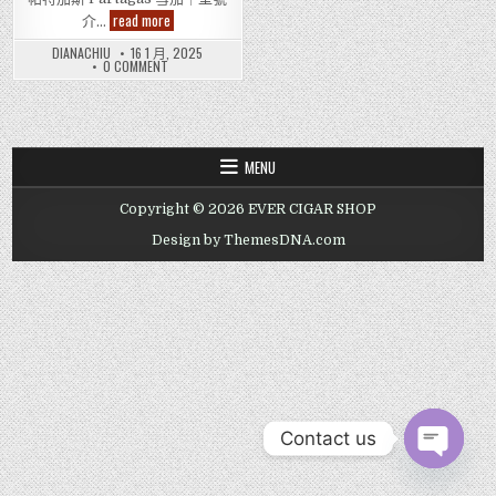
帕
read more
介…
特
加
DIANACHIU
16 1 月, 2025
斯
ON
0 COMMENT
Partagas
帕
雪
特
茄
加
斯
｜
PARTAGAS
型
雪
號
茄
介
MENU
｜
紹
型
與
號
保
Copyright © 2026 EVER CIGAR SHOP
介
養
紹
指
與
Design by ThemesDNA.com
南
保
養
指
南
Contact us
OPEN CHAT