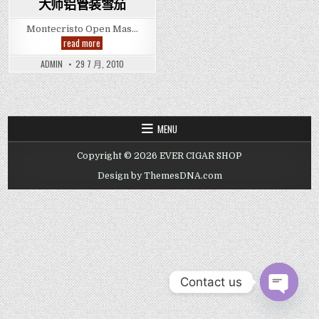
大师铝管装雪茄
in
Montecristo Open Mas…
Montecristo
read more
Open
Master
ADMIN
29 7 月, 2010
Tubos
Cigar,
蒙
特
克
里
斯
MENU
托
大
师
Copyright © 2026 EVER CIGAR SHOP
铝
管
Design by ThemesDNA.com
装
雪
茄
Contact us
OPEN CHAT