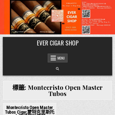
Skip
EVER CIGAR SHOP
to
content
MENU
標籤:
Montecristo Open Master
Tubos
Montecristo Open Master
Tubos Cigar,蒙特克里斯托
Posted