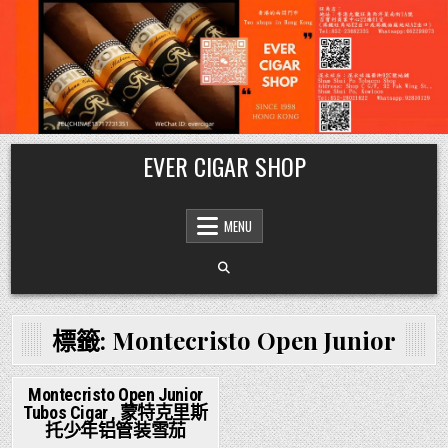
Skip
EVER CIGAR SHOP
to
content
MENU
標籤:
Montecristo Open Junior
Montecristo Open Junior
Tubos Cigar , 蒙特克里斯
Posted
托少年铝管装雪茄
in