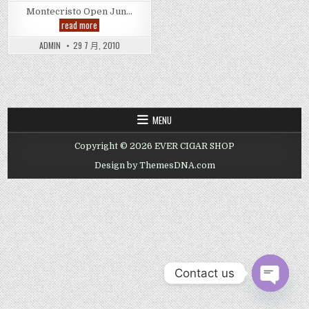
Montecristo Open Jun…
Montecristo
read more
Open
Junior
ADMIN
29 7 月, 2010
Tubos
Cigar
,
蒙
特
克
里
斯
MENU
托
少
年
Copyright © 2026 EVER CIGAR SHOP
铝
管
Design by ThemesDNA.com
装
雪
茄
Contact us
OPEN CHAT