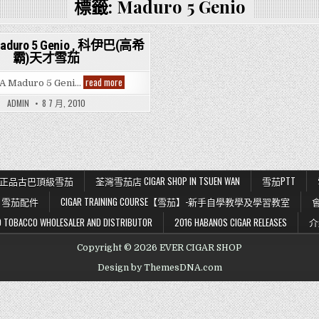
標籤:
Maduro 5 Genio
Maduro 5 Genio , 科伊巴(高希
霸)天才雪茄
Posted
in
COHIBA
read more
A Maduro 5 Geni…
Maduro
5
ADMIN
8 7 月, 2010
Genio
,
科
伊
巴
(高
希
霸)
K 56 正品古巴頂級雪茄
荃灣雪茄店 CIGAR SHOP IN TSUEN WAN
雪茄PTT
天
才
雪茄配件
CIGAR TRAINING COURSE【雪茄】-新手自學教學及學習教室
雪
茄
BACCO WHOLESALER AND DISTRIBUTOR
2016 HABANOS CIGAR RELEASES
介
Copyright © 2026 EVER CIGAR SHOP
Design by ThemesDNA.com