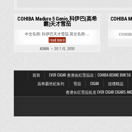
COHIBA Maduro 5 Genio,科伊巴(高希
COHIBA 
霸)天才雪茄
Posted
in
中文名称: 科伊巴天才雪茄 英文名称: …
COHIB
COHIBA
read more
Maduro
5
ADMIN
20 7 月, 2010
Genio,
科
伊
巴
(高
希
霸)
首頁
EVER CIGAR 香港長紅雪茄店｜COHIBA BEHIKE BH
天
才
高希霸世紀系列
雪茄
CIGAR
送禮精品
雪
茄
香港长红雪茄批发 EVER CIGAR CIGARS AND TO