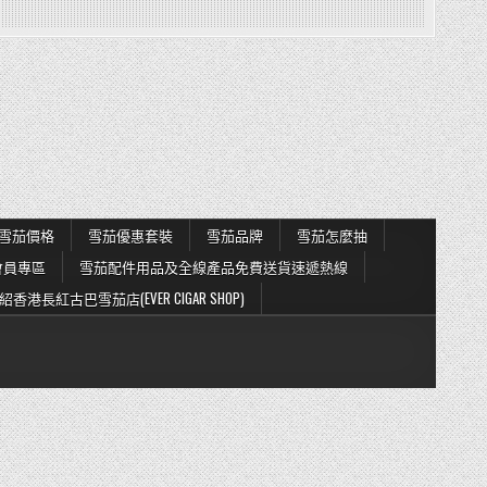
雪茄價格
雪茄優惠套裝
雪茄品牌
雪茄怎麼抽
會員專區
雪茄配件用品及全線產品免費送貨速遞熱線
紹香港長紅古巴雪茄店(EVER CIGAR SHOP)