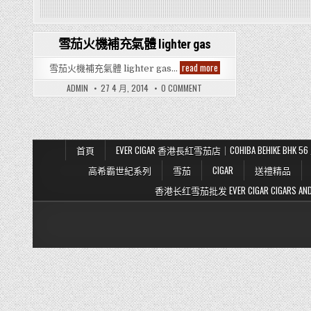
雪茄火機補充氣體 lighter gas
Posted
雪
read more
雪茄火機補充氣體 lighter gas…
in
茄
火
ON
ADMIN
27 4 月, 2014
0 COMMENT
機
雪
補
茄
充
火
氣
機
補
體
充
lighter
氣
gas
首頁
EVER CIGAR 香港長紅雪茄店｜COHIBA BEHIKE BH
體
LIGHTER
高希霸世紀系列
雪茄
CIGAR
送禮精品
GAS
香港长红雪茄批发 EVER CIGAR CIGARS AND TO