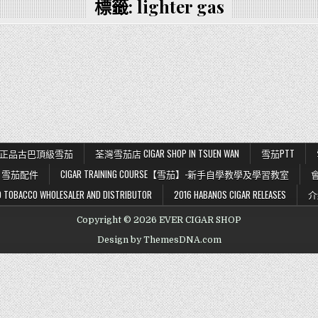
標籤:
lighter gas
K 56 正品古巴頂級雪茄
荃灣雪茄店 CIGAR SHOP IN TSUEN WAN
雪茄PTT
雪茄配件
CIGAR TRAINING COURSE【雪茄】-新手自學教學及學習教室
BACCO WHOLESALER AND DISTRIBUTOR
2016 HABANOS CIGAR RELEASES
介
Copyright © 2026 EVER CIGAR SHOP
Design by ThemesDNA.com