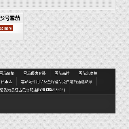
巴世纪3号雪茄
COHIBA
ead more
Siglo
III
科
伊
巴
世
纪
3
号
雪
茄
雪茄價格
雪茄優惠套裝
雪茄品牌
雪茄怎麼抽
會員專區
雪茄配件用品及全線產品免費送貨速遞熱線
紹香港長紅古巴雪茄店(EVER CIGAR SHOP)