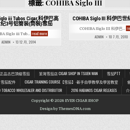
標籤:
COHIBA Siglo III
iglo iii Tubos Cigar,科伊巴高
COHIBA Siglo III 科伊
纪3号铝管装(筒裝)雪茄
ed
Posted
r
COHIBA Siglo III 科伊巴…
in
COHIBA
read more
A Siglo iii Tub…
Siglo
ADMIN
10 7 月, 2010
iii
ADMIN
13 12 月, 2014
Tubos
Cigar,
科
伊
巴
高
希
霸
K 56 正品古巴頂級雪茄
荃灣雪茄店 CIGAR SHOP IN TSUEN WAN
雪茄PTT
世
纪
雪茄配件
CIGAR TRAINING COURSE【雪茄】-新手自學教學及學習教室
3
号
铝
BACCO WHOLESALER AND DISTRIBUTOR
2016 HABANOS CIGAR RELEASES
介
管
装
(筒
Copyright © 2026 EVER CIGAR SHOP
裝)
雪
Design by ThemesDNA.com
茄