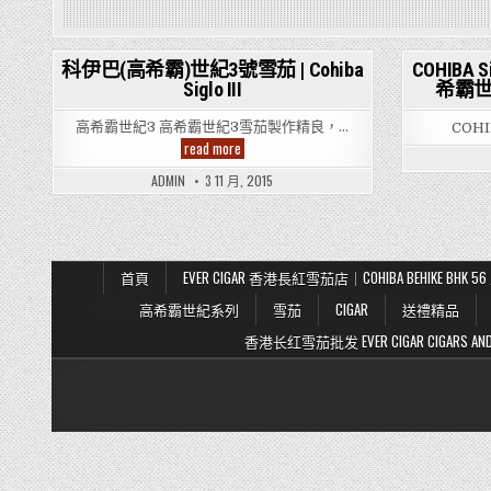
科伊巴(高希霸)世紀3號雪茄 | Cohiba
COHIBA S
Siglo III
希霸世
Post
in
高希霸世紀3 高希霸世紀3雪茄製作精良，…
COHIB
科
read more
伊
巴
ADMIN
3 11 月, 2015
(高
希
霸)
世
紀
3
號
首頁
EVER CIGAR 香港長紅雪茄店｜COHIBA BEHIKE BH
雪
茄
高希霸世紀系列
雪茄
CIGAR
送禮精品
|
Cohiba
香港长红雪茄批发 EVER CIGAR CIGARS AND TO
Siglo
III